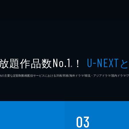
放題作品数
！
No.1
U-NEXT
※
26年7⽉ 国内の主要な定額制動画配信サービスにおける洋画/邦画/海外ドラマ/韓流・アジアドラマ/国内ドラ
03