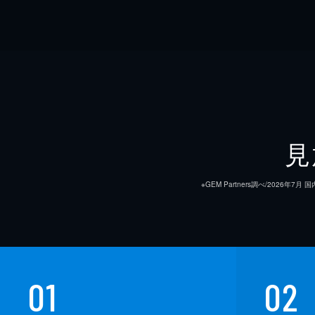
見
※GEM Partners調べ/20
01
02