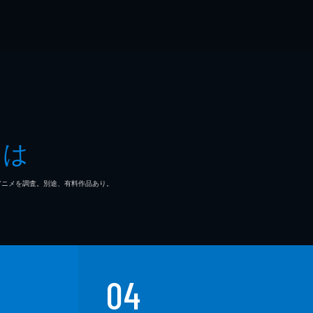
とは
マ/アニメを調査。別途、有料作品あり。
04