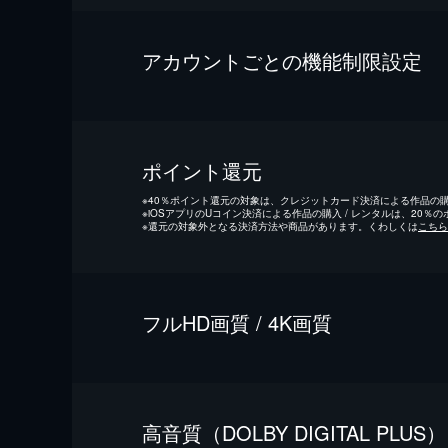
アカウントごとの機能制限設定
ポイント還元
※
40％ポイント還元の対象は、クレジットカード決済による作品の購入
※
iOSアプリのUコイン決済による作品の購入 / レンタルは、20％
※
還元の対象外となる決済方法や商品があります。くわしくは
こちら
フルHD画質 / 4K画質
⾼⾳質（DOLBY DIGITAL PLUS）