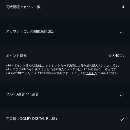
同時視聴アカウント数
4
アカウントごとの機能制限設定
ポイント還元
最⼤40%
※
※
40％ポイント還元の対象は、クレジットカード決済による作品の購入 / レンタルです。
※
iOSアプリのUコイン決済による作品の購入 / レンタルは、20％のポイント還元です。
※
還元の対象外となる決済方法や商品があります。くわしくは
こちら
をご確認ください。
フルHD画質 / 4K画質
⾼⾳質（DOLBY DIGITAL PLUS）