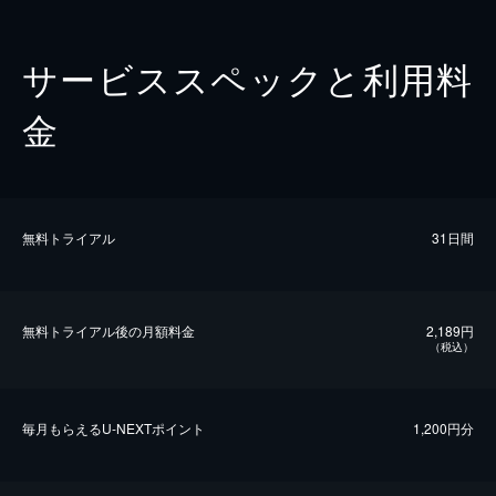
サービススペックと利用料
金
無料トライアル
31日間
無料トライアル後の⽉額料金
2,189円
（税込）
毎⽉もらえるU-NEXTポイント
1,200円分