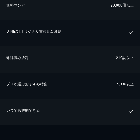
無料マンガ
20,000冊以上
U-NEXTオリジナル書籍読み放題
雑誌読み放題
210誌以上
プロが選ぶおすすめ特集
5,000以上
いつでも解約できる