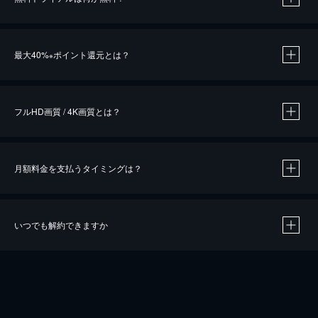
※
最大40%
ポイント還元とは？
※
※
作品によって必要なポイントが異なります。
フルHD画質 / 4K画質とは？
月額料金を支払うタイミングは？
※
40％ポイント還元の対象は、クレジットカード決済による作品の購入 / レンタルです。
※
iOSアプリのUコイン決済による作品の購入 / レンタルは、20％のポイント還元です。
※
還元の対象外となる決済方法や商品があります。くわしくは
こちら
をご確認ください。
いつでも解約できますか