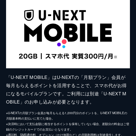
「U-NEXT MOBILE」はU-NEXTの「月額プラン」会員が
毎月もらえるポイントを活用することで、スマホ代がお得
になるモバイルプランです。ご利用には別途「U-NEXT M
OBILE」のお申し込みが必要となります。
※U-NEXTの月額プラン会員が毎月もらえる1,200円分のポイントを、U-NEXT MOBILEの
月額基本料の支払いに充てた場合。
※決済時において支払金額に相当するポイントを保有していない場合、差額分の料金はご登
録のクレジットカードでのお支払いとなります。
※通話料、SMS通信料、オプション（かけ放題など）の月額利用料は別途発生します。