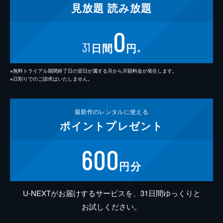
見放題
読み放題
0
31
日間
円
※
※無料トライアル期間終了日の翌日が属する月から月額料金が発生します。
※日割りでのご請求はいたしません。
最新作の
レンタルに使える
ポイント
プレゼント
600
円分
U-NEXTがお届けするサービスを、31日間ゆっくりと
お試しください。