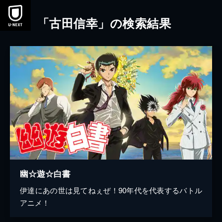
本文へスキップ
「古田信幸」の検索結果
幽☆遊☆白書
伊達にあの世は見てねぇぜ！90年代を代表するバトル
アニメ！