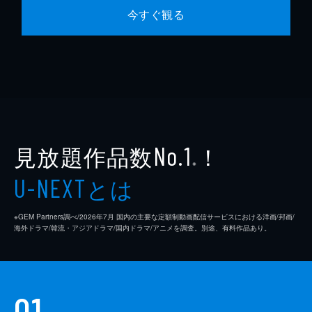
今すぐ観る
見放題作品数
！
No.1
※
とは
U-NEXT
※GEM Partners調べ/2026年7⽉ 国内の主要な定額制動画配信サービスにおける洋画/邦画/
海外ドラマ/韓流・アジアドラマ/国内ドラマ/アニメを調査。別途、有料作品あり。
01