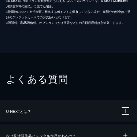
※U-NEXTの月額プラン会員が毎月もらえる1,200円分のポイントを、U-NEXT MOBILEの
月額基本料の支払いに充てた場合。
※決済時において支払金額に相当するポイントを保有していない場合、差額分の料金はご登
録のクレジットカードでのお支払いとなります。
※通話料、SMS通信料、オプション（かけ放題など）の月額利用料は別途発生します。
よくある質問
U-NEXTとは？
なぜ見放題作品とレンタル作品があるの？