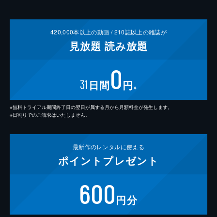
420,000
本以上の動画 /
210
誌以上の雑誌が
見放題
読み放題
0
31
日間
円
※
※無料トライアル期間終了日の翌日が属する月から月額料金が発生します。
※日割りでのご請求はいたしません。
最新作の
レンタルに使える
ポイント
プレゼント
600
円分