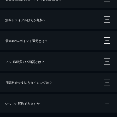
無料トライアルは何が無料？
※
最大40%
ポイント還元とは？
※
※
作品によって必要なポイントが異なります。
フルHD画質 / 4K画質とは？
月額料金を支払うタイミングは？
※
40％ポイント還元の対象は、クレジットカード決済による作品の購入 / レンタルです。
※
iOSアプリのUコイン決済による作品の購入 / レンタルは、20％のポイント還元です。
※
還元の対象外となる決済方法や商品があります。くわしくは
こちら
をご確認ください。
いつでも解約できますか