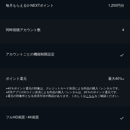
毎⽉もらえるU-NEXTポイント
1,200円分
同時視聴アカウント数
4
アカウントごとの機能制限設定
ポイント還元
最⼤40%
※
※
40％ポイント還元の対象は、クレジットカード決済による作品の購入 / レンタルです。
※
iOSアプリのUコイン決済による作品の購入 / レンタルは、20％のポイント還元です。
※
還元の対象外となる決済方法や商品があります。くわしくは
こちら
をご確認ください。
フルHD画質 / 4K画質