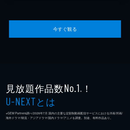
今すぐ観る
見放題作品数
！
No.1
※
とは
U-NEXT
※GEM Partners調べ/2026年7⽉ 国内の主要な定額制動画配信サービスにおける洋画/邦画/
海外ドラマ/韓流・アジアドラマ/国内ドラマ/アニメを調査。別途、有料作品あり。