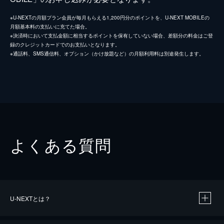
※U-NEXTの月額プラン会員が毎月もらえる1,200円分のポイントを、U-NEXT MOBILEの
月額基本料の支払いに充てた場合。
※決済時において支払金額に相当するポイントを保有していない場合、差額分の料金はご登
録のクレジットカードでのお支払いとなります。
※通話料、SMS通信料、オプション（かけ放題など）の月額利用料は別途発生します。
よくある質問
U-NEXTとは？