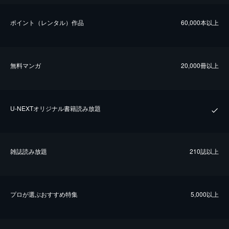
ポイント（レンタル）作品
60,000本以上
無料マンガ
20,000冊以上
U-NEXTオリジナル書籍読み放題
雑誌読み放題
210誌以上
プロが選ぶおすすめ特集
5,000以上