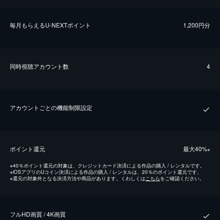
毎⽉もらえるU-NEXTポイント
1,200円分
同時視聴アカウント数
4
アカウントごとの機能制限設定
ポイント還元
最⼤40%
※
※
40％ポイント還元の対象は、クレジットカード決済による作品の購入 / レンタルです。
※
iOSアプリのUコイン決済による作品の購入 / レンタルは、20％のポイント還元です。
※
還元の対象外となる決済方法や商品があります。くわしくは
こちら
をご確認ください。
フルHD画質 / 4K画質