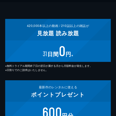
420,000
本以上の動画 /
210
誌以上の雑誌が
見放題
読み放題
0
31
日間
円
※
※無料トライアル期間終了日の翌日が属する月から月額料金が発生します。
※日割りでのご請求はいたしません。
最新作の
レンタルに使える
ポイント
プレゼント
600
円分