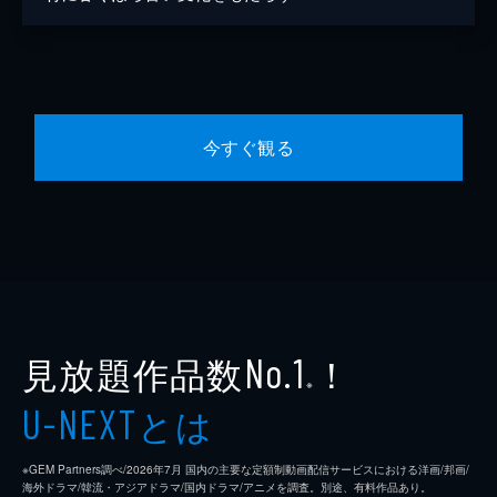
今すぐ観る
見放題作品数
！
No.1
※
とは
U-NEXT
※GEM Partners調べ/2026年7⽉ 国内の主要な定額制動画配信サービスにおける洋画/邦画/
海外ドラマ/韓流・アジアドラマ/国内ドラマ/アニメを調査。別途、有料作品あり。