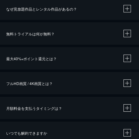
なぜ見放題作品とレンタル作品があるの？
無料トライアルは何が無料？
※
最大40%
ポイント還元とは？
※
※
作品によって必要なポイントが異なります。
フルHD画質 / 4K画質とは？
月額料金を支払うタイミングは？
※
40％ポイント還元の対象は、クレジットカード決済による作品の購入 / レンタルです。
※
iOSアプリのUコイン決済による作品の購入 / レンタルは、20％のポイント還元です。
※
還元の対象外となる決済方法や商品があります。くわしくは
こちら
をご確認ください。
いつでも解約できますか