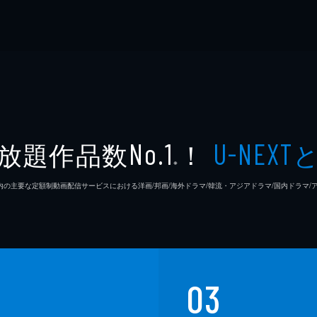
放題作品数
！
No.1
U-NEXT
※
26年7⽉ 国内の主要な定額制動画配信サービスにおける洋画/邦画/海外ドラマ/韓流・アジアドラマ/国内ドラ
03