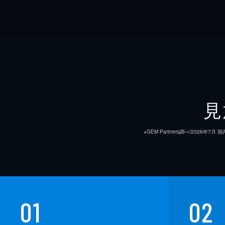
見
※GEM Partners調べ/20
01
02