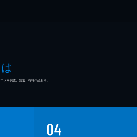
とは
マ/アニメを調査。別途、有料作品あり。
04