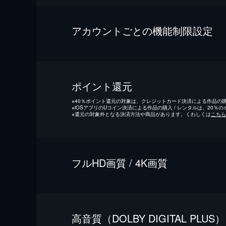
アカウントごとの機能制限設定
ポイント還元
※
40％ポイント還元の対象は、クレジットカード決済による作品の購入
※
iOSアプリのUコイン決済による作品の購入 / レンタルは、20％
※
還元の対象外となる決済方法や商品があります。くわしくは
こちら
フルHD画質 / 4K画質
⾼⾳質（DOLBY DIGITAL PLUS）