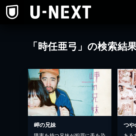
本文へスキップ
「時任亜弓」の検索結
岬の兄妹
障害を持つ兄妹が犯罪に手を染
ある