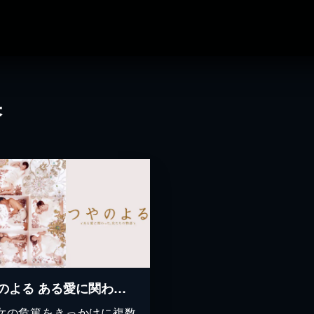
果
つやのよる ある愛に関わった、女たちの物語
女の危篤をきっかけに複数