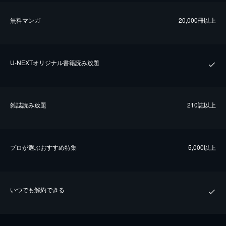
無料マンガ
20,000冊以上
U-NEXTオリジナル書籍読み放題
雑誌読み放題
210誌以上
プロが選ぶおすすめ特集
5,000以上
いつでも解約できる