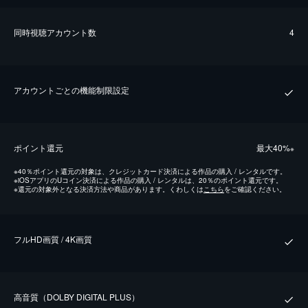
同時視聴アカウント数
4
アカウントごとの機能制限設定
ポイント還元
最⼤40%
※
※
40％ポイント還元の対象は、クレジットカード決済による作品の購入 / レンタルです。
※
iOSアプリのUコイン決済による作品の購入 / レンタルは、20％のポイント還元です。
※
還元の対象外となる決済方法や商品があります。くわしくは
こちら
をご確認ください。
フルHD画質 / 4K画質
⾼⾳質（DOLBY DIGITAL PLUS）