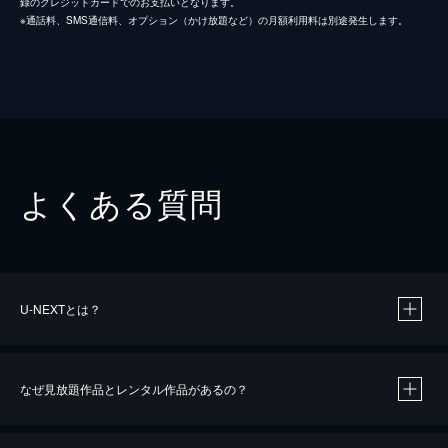
録のクレジットカードでのお支払いとなります。
※通話料、SMS通信料、オプション（かけ放題など）の月額利用料は別途発生します。
よくある質問
U-NEXTとは？
なぜ見放題作品とレンタル作品があるの？