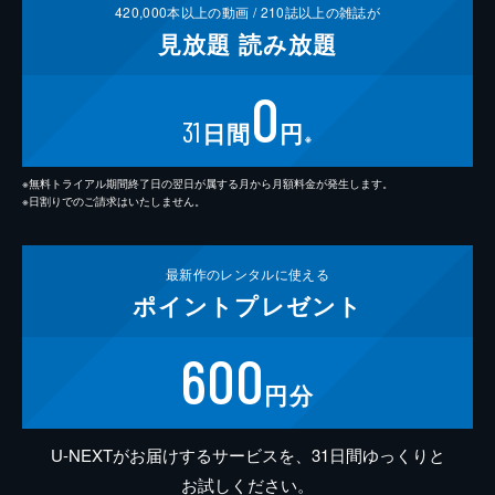
420,000
本以上の動画 /
210
誌以上の雑誌が
見放題
読み放題
0
31
日間
円
※
※無料トライアル期間終了日の翌日が属する月から月額料金が発生します。
※日割りでのご請求はいたしません。
最新作の
レンタルに使える
ポイント
プレゼント
600
円分
U-NEXTがお届けするサービスを、31日間ゆっくりと
お試しください。