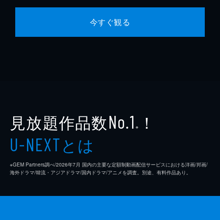
今すぐ観る
見放題作品数
！
No.1
※
とは
U-NEXT
※GEM Partners調べ/2026年7⽉ 国内の主要な定額制動画配信サービスにおける洋画/邦画/
海外ドラマ/韓流・アジアドラマ/国内ドラマ/アニメを調査。別途、有料作品あり。