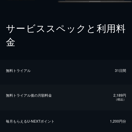
サービススペックと利用料
金
無料トライアル
31日間
無料トライアル後の⽉額料金
2,189円
（税込）
毎⽉もらえるU-NEXTポイント
1,200円分