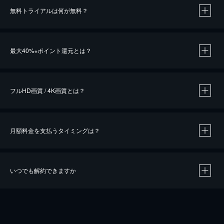
無料トライアルは何が無料？
※
最大40%
ポイント還元とは？
※
※
作品によって必要なポイントが異なります。
フルHD画質 / 4K画質とは？
月額料金を支払うタイミングは？
※
40％ポイント還元の対象は、クレジットカード決済による作品の購入 / レンタルです。
※
iOSアプリのUコイン決済による作品の購入 / レンタルは、20％のポイント還元です。
※
還元の対象外となる決済方法や商品があります。くわしくは
こちら
をご確認ください。
いつでも解約できますか