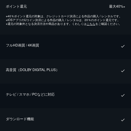
ポイント還元
最⼤40%
※
※
40％ポイント還元の対象は、クレジットカード決済による作品の購入 / レンタルです。
※
iOSアプリのUコイン決済による作品の購入 / レンタルは、20％のポイント還元です。
※
還元の対象外となる決済方法や商品があります。くわしくは
こちら
をご確認ください。
フルHD画質 / 4K画質
⾼⾳質（DOLBY DIGITAL PLUS）
テレビ / スマホ / PCなどに対応
ダウンロード機能