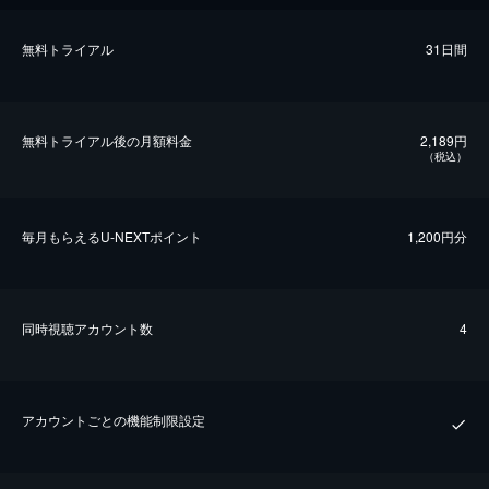
無料トライアル
31日間
無料トライアル後の⽉額料金
2,189円
（税込）
毎⽉もらえるU-NEXTポイント
1,200円分
同時視聴アカウント数
4
アカウントごとの機能制限設定