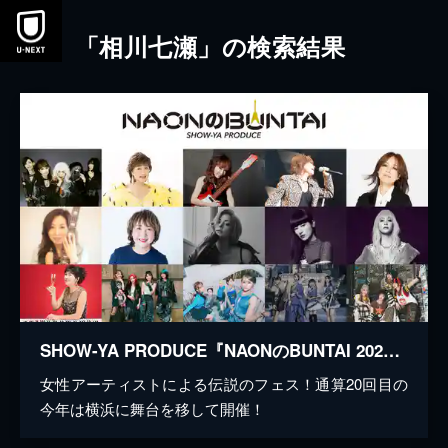
本文へスキップ
「相川七瀬」の検索結果
SHOW-YA PRODUCE『NAONのBUNTAI 2026』
女性アーティストによる伝説のフェス！通算20回目の
今年は横浜に舞台を移して開催！