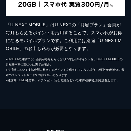
「U-NEXT MOBILE」はU-NEXTの「月額プラン」会員が
毎月もらえるポイントを活用することで、スマホ代がお得
になるモバイルプランです。ご利用には別途「U-NEXT M
OBILE」のお申し込みが必要となります。
※U-NEXTの月額プラン会員が毎月もらえる1,200円分のポイントを、U-NEXT MOBILEの
月額基本料の支払いに充てた場合。
※決済時において支払金額に相当するポイントを保有していない場合、差額分の料金はご登
録のクレジットカードでのお支払いとなります。
※通話料、SMS通信料、オプション（かけ放題など）の月額利用料は別途発生します。