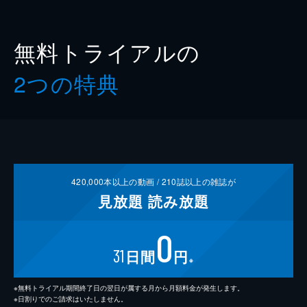
無料トライアルの
2つの特典
420,000
本以上の動画 /
210
誌以上の雑誌が
見放題
読み放題
0
31
日間
円
※
※無料トライアル期間終了日の翌日が属する月から月額料金が発生します。
※日割りでのご請求はいたしません。