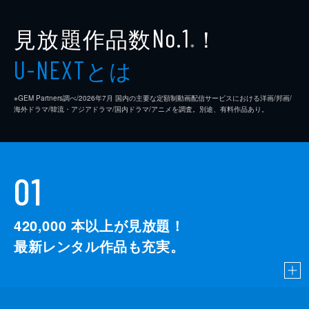
見放題作品数
！
No.1
※
とは
U-NEXT
※GEM Partners調べ/2026年7⽉ 国内の主要な定額制動画配信サービスにおける洋画/邦画/
海外ドラマ/韓流・アジアドラマ/国内ドラマ/アニメを調査。別途、有料作品あり。
01
420,000
本以上が見放題！
最新レンタル作品も充実。