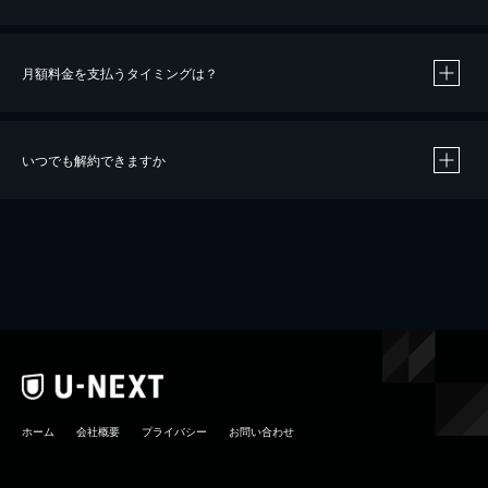
月額料金を支払うタイミングは？
※
40％ポイント還元の対象は、クレジットカード決済による作品の購入 / レンタルです。
※
iOSアプリのUコイン決済による作品の購入 / レンタルは、20％のポイント還元です。
※
還元の対象外となる決済方法や商品があります。くわしくは
こちら
をご確認ください。
いつでも解約できますか
こちら
ホーム
会社概要
プライバシー
お問い合わせ