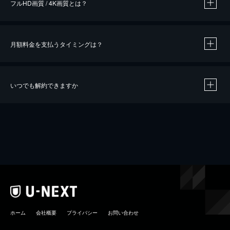
フルHD画質 / 4K画質とは？
月額料金を支払うタイミングは？
※
40％ポイント還元の対象は、クレジットカード決済による作品の購入 / レンタルです。
※
iOSアプリのUコイン決済による作品の購入 / レンタルは、20％のポイント還元です。
※
還元の対象外となる決済方法や商品があります。くわしくは
こちら
をご確認ください。
いつでも解約できますか
こちら
ホーム
会社概要
プライバシー
お問い合わせ