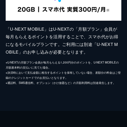
「U-NEXT MOBILE」はU-NEXTの「月額プラン」会員が
毎月もらえるポイントを活用することで、スマホ代がお得
になるモバイルプランです。ご利用には別途「U-NEXT M
OBILE」のお申し込みが必要となります。
※U-NEXTの月額プラン会員が毎月もらえる1,200円分のポイントを、U-NEXT MOBILEの
月額基本料の支払いに充てた場合。
※決済時において支払金額に相当するポイントを保有していない場合、差額分の料金はご登
録のクレジットカードでのお支払いとなります。
※通話料、SMS通信料、オプション（かけ放題など）の月額利用料は別途発生します。