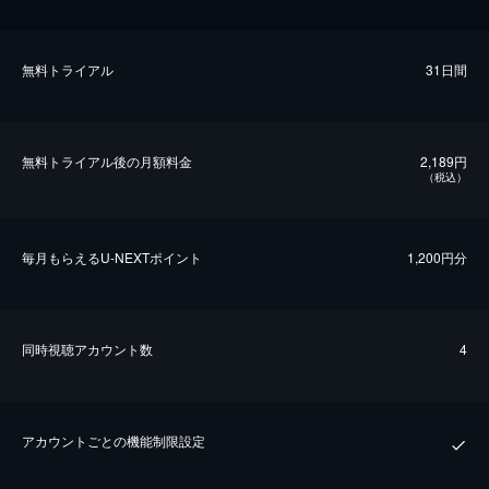
無料トライアル
31日間
無料トライアル後の⽉額料金
2,189円
（税込）
毎⽉もらえるU-NEXTポイント
1,200円分
同時視聴アカウント数
4
アカウントごとの機能制限設定