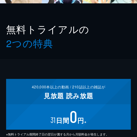
無料トライアルの
2つの特典
420,000
本以上の動画 /
210
誌以上の雑誌が
見放題
読み放題
0
31
日間
円
※
※無料トライアル期間終了日の翌日が属する月から月額料金が発生します。