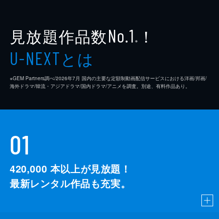
見放題作品数
！
No.1
※
とは
U-NEXT
※GEM Partners調べ/2026年7⽉ 国内の主要な定額制動画配信サービスにおける洋画/邦画/
海外ドラマ/韓流・アジアドラマ/国内ドラマ/アニメを調査。別途、有料作品あり。
01
420,000
本以上が見放題！
最新レンタル作品も充実。