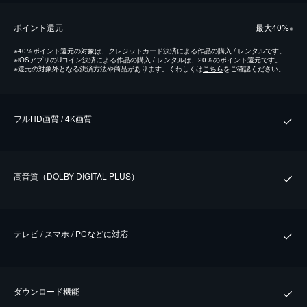
ポイント還元
最⼤40%
※
※
40％ポイント還元の対象は、クレジットカード決済による作品の購入 / レンタルです。
※
iOSアプリのUコイン決済による作品の購入 / レンタルは、20％のポイント還元です。
※
還元の対象外となる決済方法や商品があります。くわしくは
こちら
をご確認ください。
フルHD画質 / 4K画質
⾼⾳質（DOLBY DIGITAL PLUS）
テレビ / スマホ / PCなどに対応
ダウンロード機能