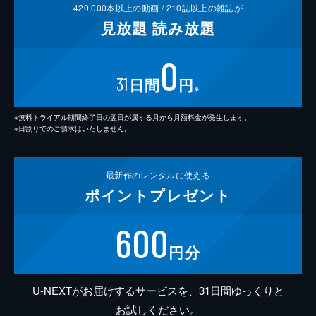
420,000
本以上の動画 /
210
誌以上の雑誌が
見放題
読み放題
0
31
日間
円
※
※無料トライアル期間終了日の翌日が属する月から月額料金が発生します。
※日割りでのご請求はいたしません。
最新作の
レンタルに使える
ポイント
プレゼント
600
円分
U-NEXTがお届けするサービスを、31日間ゆっくりと
お試しください。