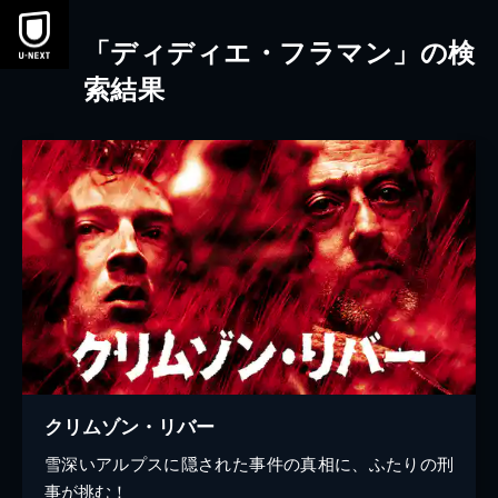
本文へスキップ
「ディディエ・フラマン」の検
索結果
クリムゾン・リバー
雪深いアルプスに隠された事件の真相に、ふたりの刑
事が挑む！