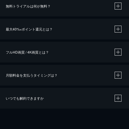
無料トライアルは何が無料？
※
最大40%
ポイント還元とは？
※
※
作品によって必要なポイントが異なります。
フルHD画質 / 4K画質とは？
月額料金を支払うタイミングは？
※
40％ポイント還元の対象は、クレジットカード決済による作品の購入 / レンタルです。
※
iOSアプリのUコイン決済による作品の購入 / レンタルは、20％のポイント還元です。
※
還元の対象外となる決済方法や商品があります。くわしくは
こちら
をご確認ください。
いつでも解約できますか