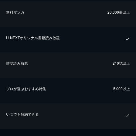
無料マンガ
20,000冊以上
U-NEXTオリジナル書籍読み放題
雑誌読み放題
210誌以上
プロが選ぶおすすめ特集
5,000以上
いつでも解約できる