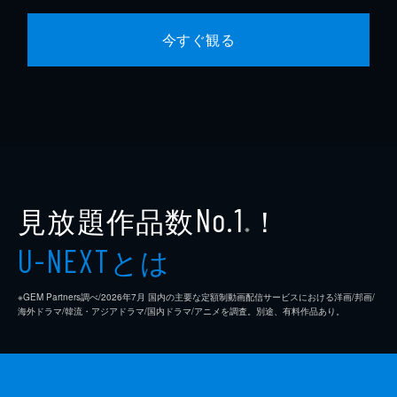
今すぐ観る
見放題作品数
！
No.1
※
とは
U-NEXT
※GEM Partners調べ/2026年7⽉ 国内の主要な定額制動画配信サービスにおける洋画/邦画/
海外ドラマ/韓流・アジアドラマ/国内ドラマ/アニメを調査。別途、有料作品あり。