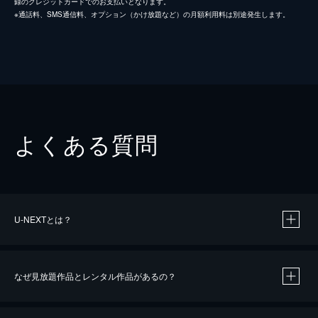
録のクレジットカードでのお支払いとなります。
※通話料、SMS通信料、オプション（かけ放題など）の月額利用料は別途発生します。
よくある質問
U-NEXTとは？
なぜ見放題作品とレンタル作品があるの？