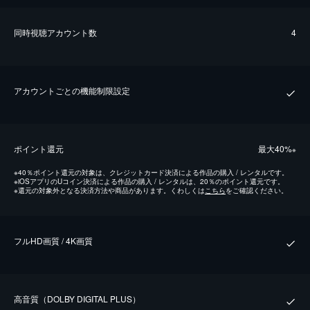
同時視聴アカウント数
4
アカウントごとの機能制限設定
ポイント還元
最⼤40%
※
※
40％ポイント還元の対象は、クレジットカード決済による作品の購入 / レンタルです。
※
iOSアプリのUコイン決済による作品の購入 / レンタルは、20％のポイント還元です。
※
還元の対象外となる決済方法や商品があります。くわしくは
こちら
をご確認ください。
フルHD画質 / 4K画質
⾼⾳質（DOLBY DIGITAL PLUS）