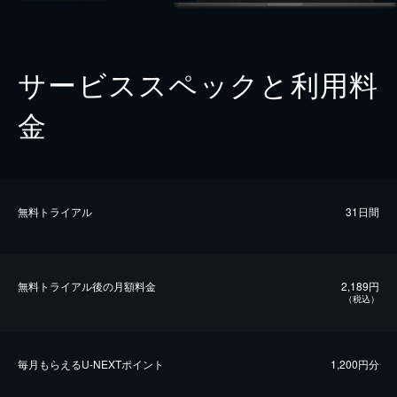
サービススペックと利用料
金
無料トライアル
31日間
無料トライアル後の⽉額料金
2,189円
（税込）
毎⽉もらえるU-NEXTポイント
1,200円分