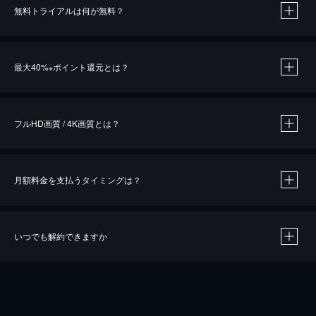
無料トライアルは何が無料？
※
最大40%
ポイント還元とは？
※
※
作品によって必要なポイントが異なります。
フルHD画質 / 4K画質とは？
月額料金を支払うタイミングは？
※
40％ポイント還元の対象は、クレジットカード決済による作品の購入 / レンタルです。
※
iOSアプリのUコイン決済による作品の購入 / レンタルは、20％のポイント還元です。
※
還元の対象外となる決済方法や商品があります。くわしくは
こちら
をご確認ください。
いつでも解約できますか