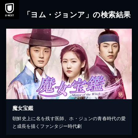
本文へスキップ
「ヨム・ジョンア」の検索結果
魔女宝鑑
朝鮮史上に名を残す医師、ホ・ジュンの青春時代の愛
と成長を描くファンタジー時代劇