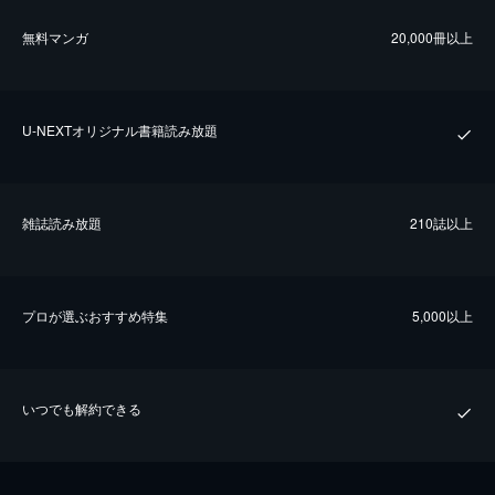
無料マンガ
20,000冊以上
U-NEXTオリジナル書籍読み放題
雑誌読み放題
210誌以上
プロが選ぶおすすめ特集
5,000以上
いつでも解約できる