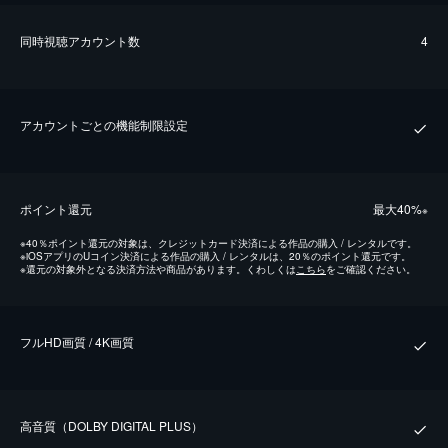
同時視聴アカウント数
4
アカウントごとの機能制限設定
ポイント還元
最⼤40%
※
※
40％ポイント還元の対象は、クレジットカード決済による作品の購入 / レンタルです。
※
iOSアプリのUコイン決済による作品の購入 / レンタルは、20％のポイント還元です。
※
還元の対象外となる決済方法や商品があります。くわしくは
こちら
をご確認ください。
フルHD画質 / 4K画質
⾼⾳質（DOLBY DIGITAL PLUS）