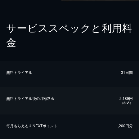
サービススペックと利用料
金
無料トライアル
31日間
無料トライアル後の⽉額料金
2,189円
（税込）
毎⽉もらえるU-NEXTポイント
1,200円分