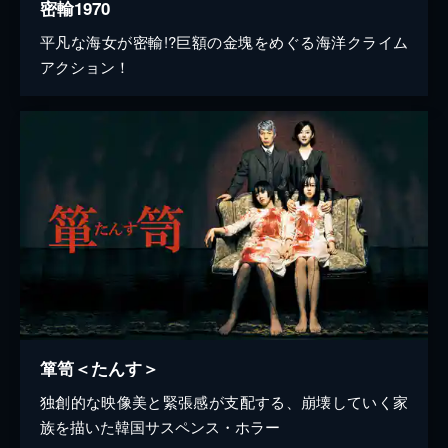
密輸1970
平凡な海女が密輸!?巨額の金塊をめぐる海洋クライム
アクション！
箪笥＜たんす＞
独創的な映像美と緊張感が支配する、崩壊していく家
族を描いた韓国サスペンス・ホラー