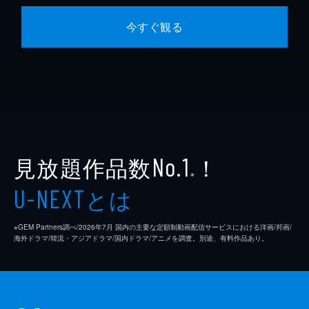
今すぐ観る
見放題作品数
！
No.1
※
とは
U-NEXT
※GEM Partners調べ/2026年7⽉ 国内の主要な定額制動画配信サービスにおける洋画/邦画/
海外ドラマ/韓流・アジアドラマ/国内ドラマ/アニメを調査。別途、有料作品あり。