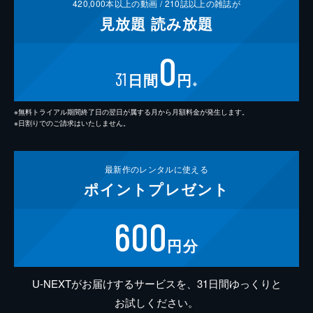
420,000
本以上の動画 /
210
誌以上の雑誌が
見放題
読み放題
0
31
日間
円
※
※無料トライアル期間終了日の翌日が属する月から月額料金が発生します。
※日割りでのご請求はいたしません。
最新作の
レンタルに使える
ポイント
プレゼント
600
円分
U-NEXTがお届けするサービスを、31日間ゆっくりと
お試しください。