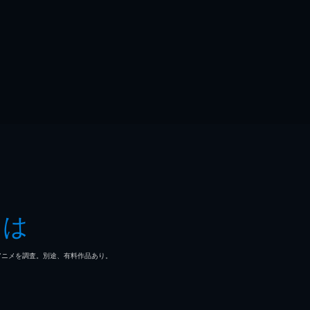
とは
マ/アニメを調査。別途、有料作品あり。