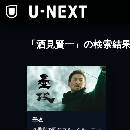
本文へスキップ
「酒見賢一」の検索結
墨攻
森秀樹の同名コミックを、アン