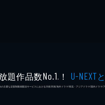
放題作品数
！
No.1
U-NEXT
※
26年7⽉ 国内の主要な定額制動画配信サービスにおける洋画/邦画/海外ドラマ/韓流・アジアドラマ/国内ドラ