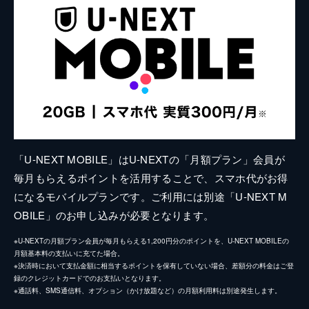
「U-NEXT MOBILE」はU-NEXTの「月額プラン」会員が
毎月もらえるポイントを活用することで、スマホ代がお得
になるモバイルプランです。ご利用には別途「U-NEXT M
OBILE」のお申し込みが必要となります。
※U-NEXTの月額プラン会員が毎月もらえる1,200円分のポイントを、U-NEXT MOBILEの
月額基本料の支払いに充てた場合。
※決済時において支払金額に相当するポイントを保有していない場合、差額分の料金はご登
録のクレジットカードでのお支払いとなります。
※通話料、SMS通信料、オプション（かけ放題など）の月額利用料は別途発生します。