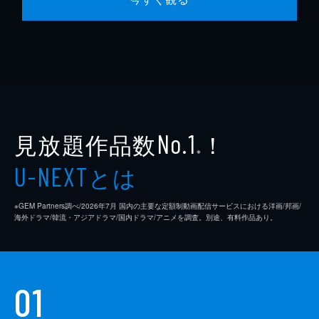
見放題作品数
！
No.1
※
とは
U-NEXT
※GEM Partners調べ/2026年7⽉ 国内の主要な定額制動画配信サービスにおける洋画/邦画/
海外ドラマ/韓流・アジアドラマ/国内ドラマ/アニメを調査。別途、有料作品あり。
01