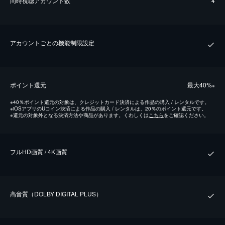
同時視聴アカウント数
4
アカウントごとの機能制限設定
ポイント還元
最⼤40%
※
※
40％ポイント還元の対象は、クレジットカード決済による作品の購入 / レンタルです。
※
iOSアプリのUコイン決済による作品の購入 / レンタルは、20％のポイント還元です。
※
還元の対象外となる決済方法や商品があります。くわしくは
こちら
をご確認ください。
フルHD画質 / 4K画質
⾼⾳質（DOLBY DIGITAL PLUS）