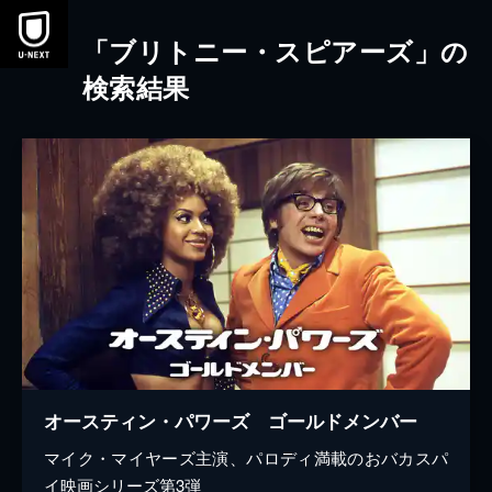
本文へスキップ
「ブリトニー・スピアーズ」の
検索結果
オースティン・パワーズ ゴールドメンバー
マイク・マイヤーズ主演、パロディ満載のおバカスパ
イ映画シリーズ第3弾