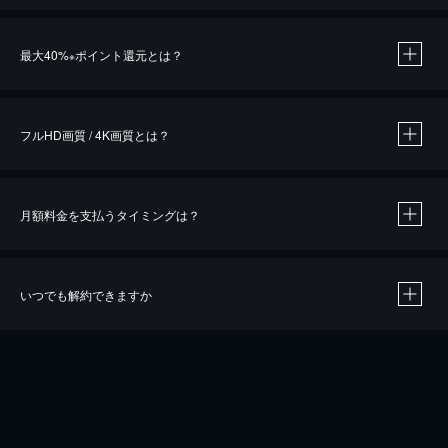
※
最大40%
ポイント還元とは？
※
※
作品によって必要なポイントが異なります。
フルHD画質 / 4K画質とは？
月額料金を支払うタイミングは？
※
40％ポイント還元の対象は、クレジットカード決済による作品の購入 / レンタルです。
※
iOSアプリのUコイン決済による作品の購入 / レンタルは、20％のポイント還元です。
※
還元の対象外となる決済方法や商品があります。くわしくは
こちら
をご確認ください。
いつでも解約できますか
こちら