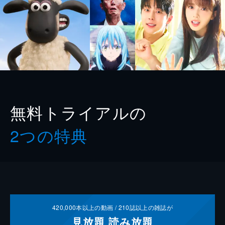
無料トライアルの
2つの特典
420,000
本以上の動画 /
210
誌以上の雑誌が
見放題
読み放題