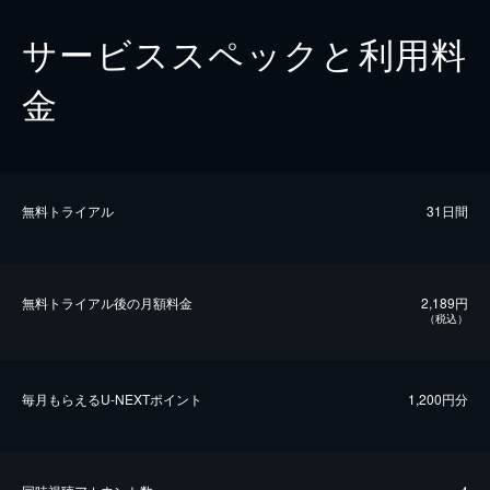
サービススペックと利用料
金
無料トライアル
31日間
無料トライアル後の⽉額料金
2,189円
（税込）
毎⽉もらえるU-NEXTポイント
1,200円分