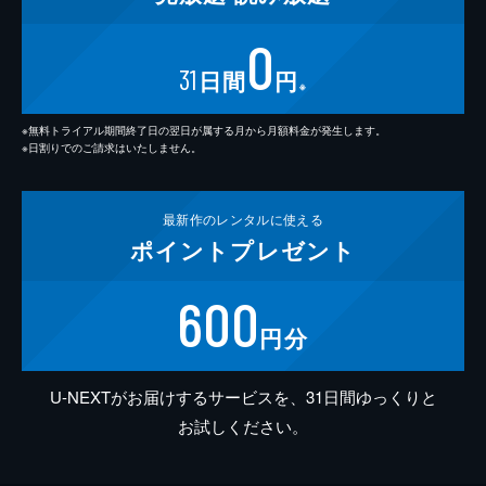
0
31
日間
円
※
※無料トライアル期間終了日の翌日が属する月から月額料金が発生します。
※日割りでのご請求はいたしません。
最新作の
レンタルに使える
ポイント
プレゼント
600
円分
U-NEXTがお届けするサービスを、31日間ゆっくりと
お試しください。