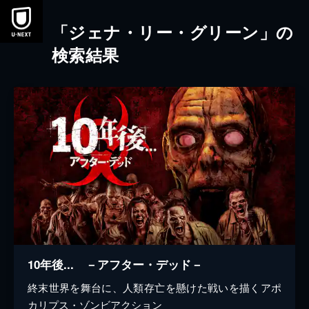
本文へスキップ
「ジェナ・リー・グリーン」の
検索結果
10年後... －アフター・デッド－
終末世界を舞台に、人類存亡を懸けた戦いを描くアポ
カリプス・ゾンビアクション