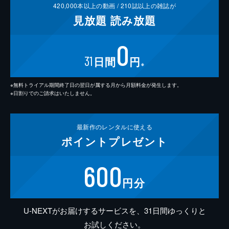
420,000
本以上の動画 /
210
誌以上の雑誌が
見放題
読み放題
0
31
日間
円
※
※無料トライアル期間終了日の翌日が属する月から月額料金が発生します。
※日割りでのご請求はいたしません。
最新作の
レンタルに使える
ポイント
プレゼント
600
円分
U-NEXTがお届けするサービスを、31日間ゆっくりと
お試しください。