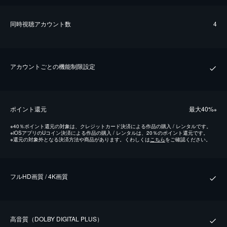
同時視聴アカウント数
4
アカウントごとの機能制限設定
ポイント還元
最⼤40%
※
※
40％ポイント還元の対象は、クレジットカード決済による作品の購入 / レンタルです。
※
iOSアプリのUコイン決済による作品の購入 / レンタルは、20％のポイント還元です。
※
還元の対象外となる決済方法や商品があります。くわしくは
こちら
をご確認ください。
フルHD画質 / 4K画質
⾼⾳質（DOLBY DIGITAL PLUS）