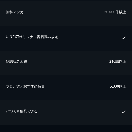
無料マンガ
20,000冊以上
U-NEXTオリジナル書籍読み放題
雑誌読み放題
210誌以上
プロが選ぶおすすめ特集
5,000以上
いつでも解約できる