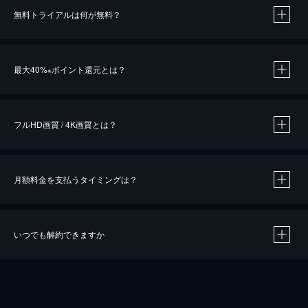
無料トライアルは何が無料？
※
最大40%
ポイント還元とは？
※
※
作品によって必要なポイントが異なります。
フルHD画質 / 4K画質とは？
月額料金を支払うタイミングは？
※
40％ポイント還元の対象は、クレジットカード決済による作品の購入 / レンタルです。
※
iOSアプリのUコイン決済による作品の購入 / レンタルは、20％のポイント還元です。
※
還元の対象外となる決済方法や商品があります。くわしくは
こちら
をご確認ください。
いつでも解約できますか