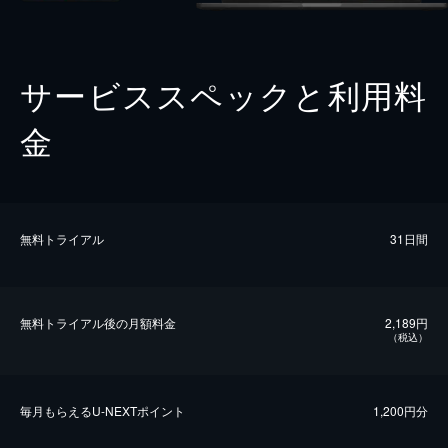
サービススペックと利用料
金
無料トライアル
31日間
無料トライアル後の⽉額料金
2,189円
（税込）
毎⽉もらえるU-NEXTポイント
1,200円分