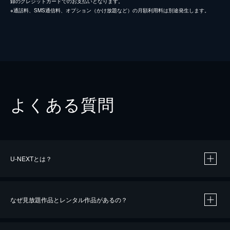
録のクレジットカードでのお支払いとなります。
※通話料、SMS通信料、オプション（かけ放題など）の月額利用料は別途発生します。
よくある質問
U-NEXTとは？
なぜ見放題作品とレンタル作品があるの？