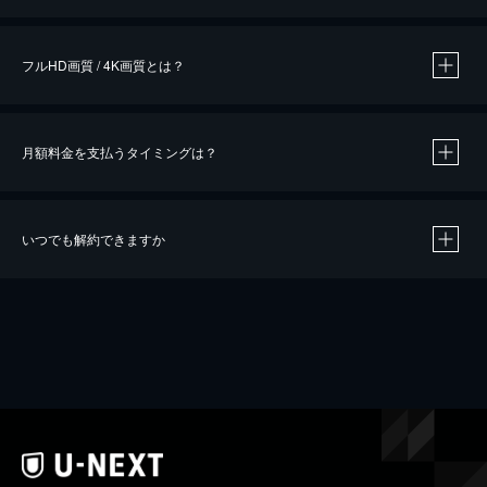
※
作品によって必要なポイントが異なります。
フルHD画質 / 4K画質とは？
月額料金を支払うタイミングは？
※
40％ポイント還元の対象は、クレジットカード決済による作品の購入 / レンタルです。
※
iOSアプリのUコイン決済による作品の購入 / レンタルは、20％のポイント還元です。
※
還元の対象外となる決済方法や商品があります。くわしくは
こちら
をご確認ください。
いつでも解約できますか
こちら