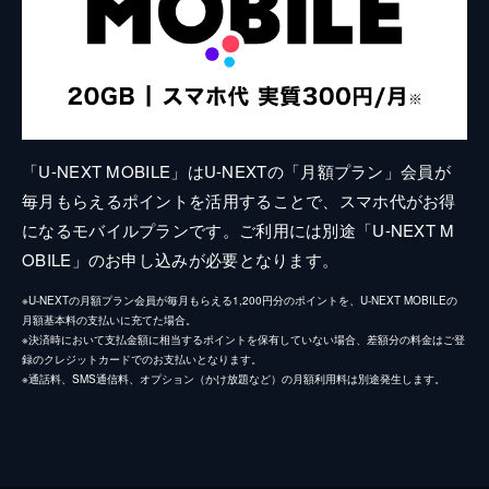
「U-NEXT MOBILE」はU-NEXTの「月額プラン」会員が
毎月もらえるポイントを活用することで、スマホ代がお得
になるモバイルプランです。ご利用には別途「U-NEXT M
OBILE」のお申し込みが必要となります。
※U-NEXTの月額プラン会員が毎月もらえる1,200円分のポイントを、U-NEXT MOBILEの
月額基本料の支払いに充てた場合。
※決済時において支払金額に相当するポイントを保有していない場合、差額分の料金はご登
録のクレジットカードでのお支払いとなります。
※通話料、SMS通信料、オプション（かけ放題など）の月額利用料は別途発生します。