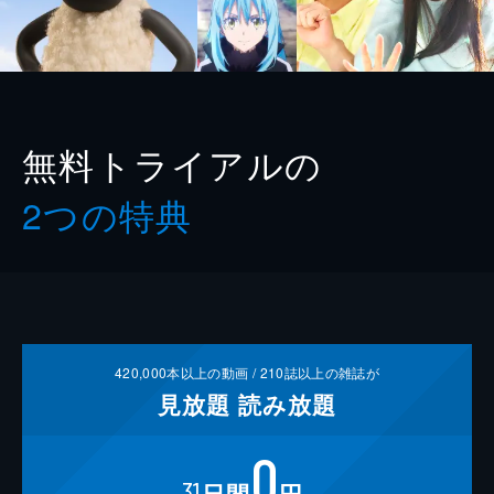
無料トライアルの
2つの特典
420,000
本以上の動画 /
210
誌以上の雑誌が
見放題
読み放題
0
31
日間
円