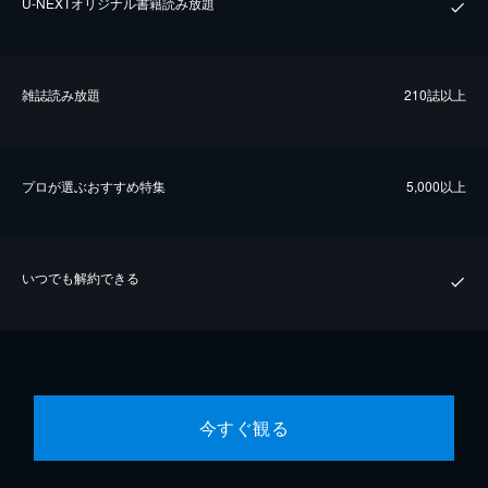
U-NEXTオリジナル書籍読み放題
雑誌読み放題
210誌以上
プロが選ぶおすすめ特集
5,000以上
いつでも解約できる
今すぐ観る