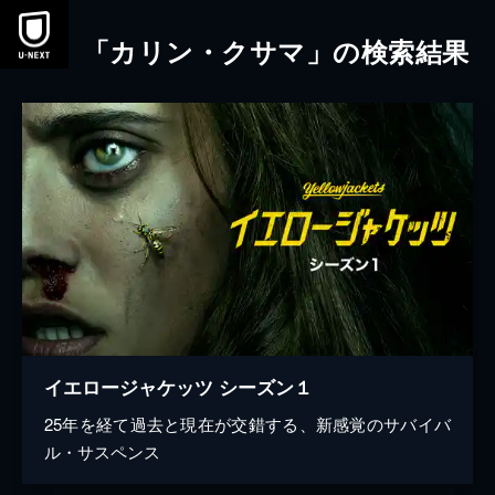
本文へスキップ
「カリン・クサマ」の検索結果
イエロージャケッツ シーズン１
25年を経て過去と現在が交錯する、新感覚のサバイバ
ル・サスペンス