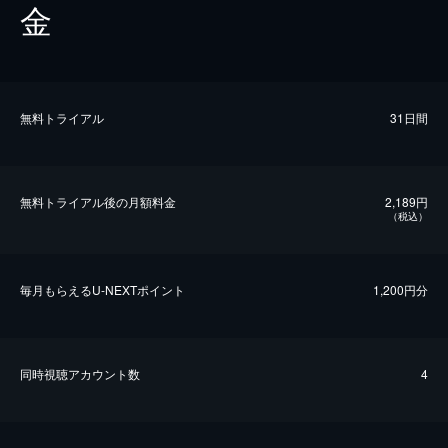
金
無料トライアル
31日間
無料トライアル後の⽉額料金
2,189円
（税込）
毎⽉もらえるU-NEXTポイント
1,200円分
同時視聴アカウント数
4