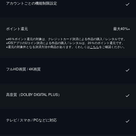
アカウントごとの機能制限設定
ポイント還元
最⼤40%
※
※
40％ポイント還元の対象は、クレジットカード決済による作品の購入 / レンタルです。
※
iOSアプリのUコイン決済による作品の購入 / レンタルは、20％のポイント還元です。
※
還元の対象外となる決済方法や商品があります。くわしくは
こちら
をご確認ください。
フルHD画質 / 4K画質
⾼⾳質（DOLBY DIGITAL PLUS）
テレビ / スマホ / PCなどに対応