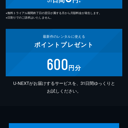
※
※無料トライアル期間終了日の翌日が属する月から月額料金が発生します。
※日割りでのご請求はいたしません。
最新作の
レンタルに使える
ポイント
プレゼント
600
円分
U-NEXTがお届けするサービスを、31日間ゆっくりと
お試しください。