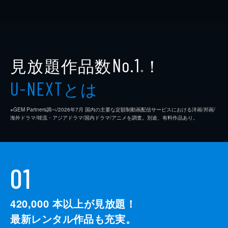
見放題作品数
！
No.1
※
とは
U-NEXT
※GEM Partners調べ/2026年7⽉ 国内の主要な定額制動画配信サービスにおける洋画/邦画/
海外ドラマ/韓流・アジアドラマ/国内ドラマ/アニメを調査。別途、有料作品あり。
01
420,000
本以上が見放題！
最新レンタル作品も充実。