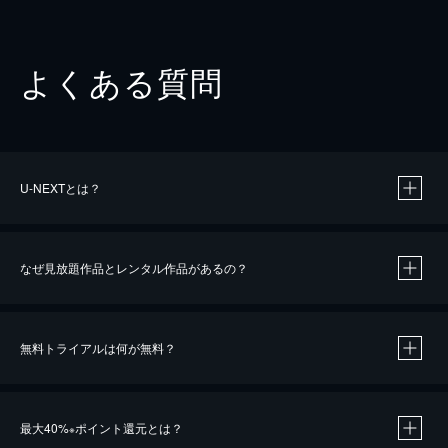
よくある質問
U-NEXTとは？
なぜ見放題作品とレンタル作品があるの？
無料トライアルは何が無料？
※
最大40%
ポイント還元とは？
※