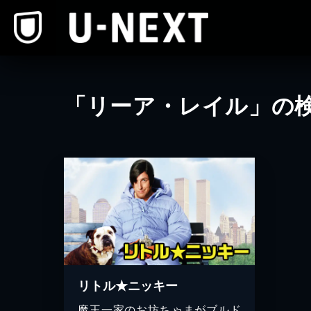
本文へスキップ
「リーア・レイル」の
リトル★ニッキー
魔王一家のお坊ちゃまがブルド