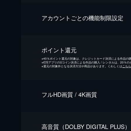
アカウントごとの機能制限設定
ポイント還元
※
40％ポイント還元の対象は、クレジットカード決済による作品の購入
※
iOSアプリのUコイン決済による作品の購入 / レンタルは、20％
※
還元の対象外となる決済方法や商品があります。くわしくは
こちら
フルHD画質 / 4K画質
⾼⾳質（DOLBY DIGITAL PLUS）