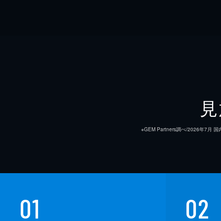
見
※GEM Partners調べ/20
01
02