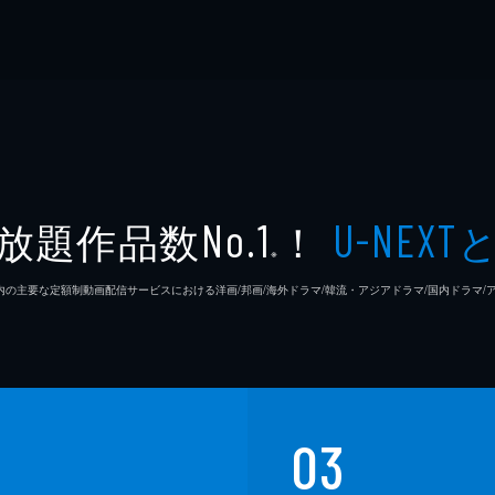
放題作品数
！
No.1
U-NEXT
※
26年7⽉ 国内の主要な定額制動画配信サービスにおける洋画/邦画/海外ドラマ/韓流・アジアドラマ/国内ドラ
03