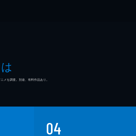
とは
マ/アニメを調査。別途、有料作品あり。
04