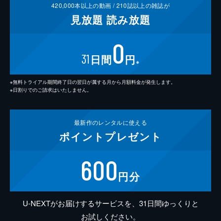
420,000
本以上の動画 /
210
誌以上の雑誌が
見放題
読み放題
0
31
日間
円
※
※無料トライアル期間終了日の翌日が属する月から月額料金が発生します。
※日割りでのご請求はいたしません。
最新作の
レンタルに使える
ポイント
プレゼント
600
円分
U-NEXTがお届けするサービスを、31日間ゆっくりと
お試しください。