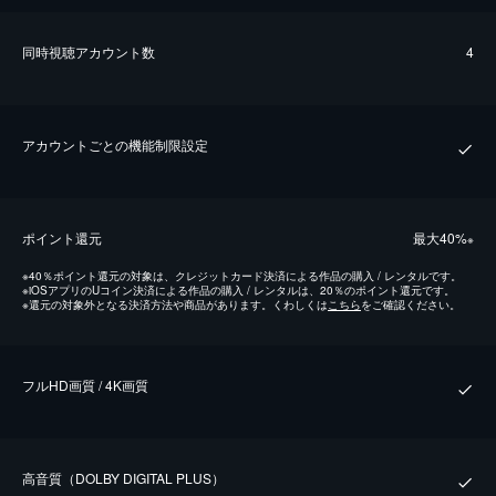
同時視聴アカウント数
4
アカウントごとの機能制限設定
ポイント還元
最⼤40%
※
※
40％ポイント還元の対象は、クレジットカード決済による作品の購入 / レンタルです。
※
iOSアプリのUコイン決済による作品の購入 / レンタルは、20％のポイント還元です。
※
還元の対象外となる決済方法や商品があります。くわしくは
こちら
をご確認ください。
フルHD画質 / 4K画質
⾼⾳質（DOLBY DIGITAL PLUS）