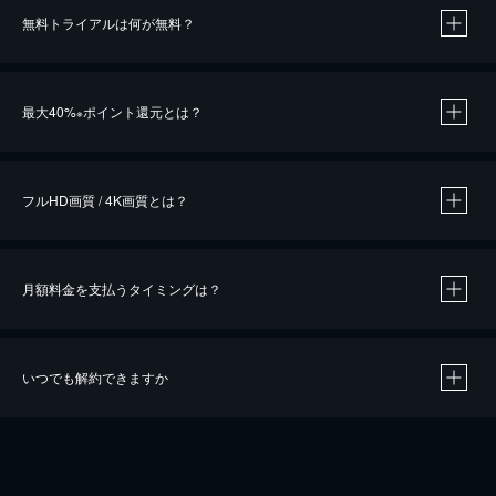
無料トライアルは何が無料？
※
最大40%
ポイント還元とは？
※
※
作品によって必要なポイントが異なります。
フルHD画質 / 4K画質とは？
月額料金を支払うタイミングは？
※
40％ポイント還元の対象は、クレジットカード決済による作品の購入 / レンタルです。
※
iOSアプリのUコイン決済による作品の購入 / レンタルは、20％のポイント還元です。
※
還元の対象外となる決済方法や商品があります。くわしくは
こちら
をご確認ください。
いつでも解約できますか