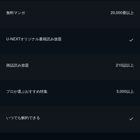
無料マンガ
20,000冊以上
U-NEXTオリジナル書籍読み放題
雑誌読み放題
210誌以上
プロが選ぶおすすめ特集
5,000以上
いつでも解約できる