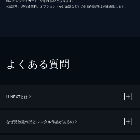
録のクレジットカードでのお支払いとなります。
※通話料、SMS通信料、オプション（かけ放題など）の月額利用料は別途発生します。
よくある質問
U-NEXTとは？
なぜ見放題作品とレンタル作品があるの？