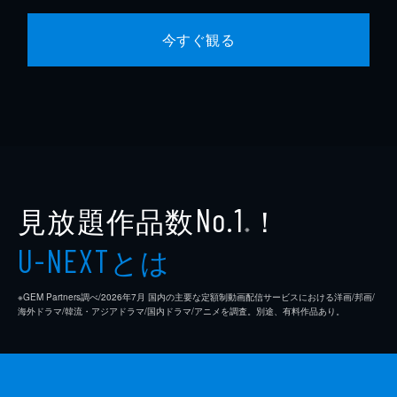
今すぐ観る
見放題作品数
！
No.1
※
とは
U-NEXT
※GEM Partners調べ/2026年7⽉ 国内の主要な定額制動画配信サービスにおける洋画/邦画/
海外ドラマ/韓流・アジアドラマ/国内ドラマ/アニメを調査。別途、有料作品あり。