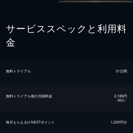
サービススペックと利用料
金
無料トライアル
31日間
無料トライアル後の⽉額料金
2,189円
（税込）
毎⽉もらえるU-NEXTポイント
1,200円分