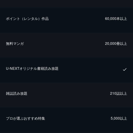
ポイント（レンタル）作品
60,000本以上
無料マンガ
20,000冊以上
U-NEXTオリジナル書籍読み放題
雑誌読み放題
210誌以上
プロが選ぶおすすめ特集
5,000以上