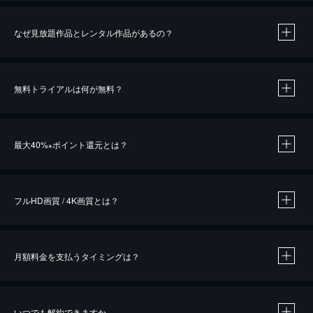
なぜ見放題作品とレンタル作品があるの？
無料トライアルは何が無料？
※
最大40%
ポイント還元とは？
※
※
作品によって必要なポイントが異なります。
フルHD画質 / 4K画質とは？
月額料金を支払うタイミングは？
※
40％ポイント還元の対象は、クレジットカード決済による作品の購入 / レンタルです。
※
iOSアプリのUコイン決済による作品の購入 / レンタルは、20％のポイント還元です。
※
還元の対象外となる決済方法や商品があります。くわしくは
こちら
をご確認ください。
いつでも解約できますか