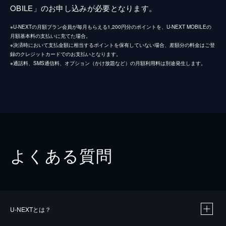
OBILE」のお申し込みが必要となります。
※U-NEXTの月額プラン会員が毎月もらえる1,200円分のポイントを、U-NEXT MOBILEの
月額基本料の支払いに充てた場合。
※決済時において支払金額に相当するポイントを保有していない場合、差額分の料金はご登
録のクレジットカードでのお支払いとなります。
※通話料、SMS通信料、オプション（かけ放題など）の月額利用料は別途発生します。
よくある質問
U-NEXTとは？