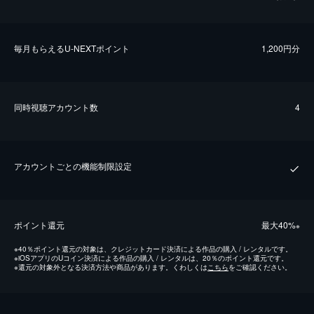
毎⽉もらえるU-NEXTポイント
1,200円分
同時視聴アカウント数
4
アカウントごとの機能制限設定
ポイント還元
最⼤40%
※
※
40％ポイント還元の対象は、クレジットカード決済による作品の購入 / レンタルです。
※
iOSアプリのUコイン決済による作品の購入 / レンタルは、20％のポイント還元です。
※
還元の対象外となる決済方法や商品があります。くわしくは
こちら
をご確認ください。