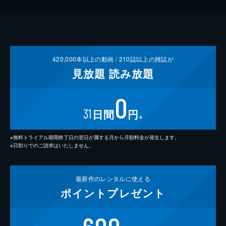
420,000
本以上の動画 /
210
誌以上の雑誌が
見放題
読み放題
0
31
日間
円
※
※無料トライアル期間終了日の翌日が属する月から月額料金が発生します。
※日割りでのご請求はいたしません。
最新作の
レンタルに使える
ポイント
プレゼント