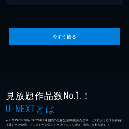
今すぐ観る
見放題作品数
！
No.1
※
とは
U-NEXT
※GEM Partners調べ/2026年7⽉ 国内の主要な定額制動画配信サービスにおける洋画/邦画/
海外ドラマ/韓流・アジアドラマ/国内ドラマ/アニメを調査。別途、有料作品あり。