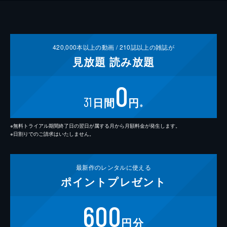
420,000
本以上の動画 /
210
誌以上の雑誌が
見放題
読み放題
0
31
日間
円
※
※無料トライアル期間終了日の翌日が属する月から月額料金が発生します。
※日割りでのご請求はいたしません。
最新作の
レンタルに使える
ポイント
プレゼント
600
円分