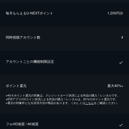
毎⽉もらえるU-NEXTポイント
1,200円分
同時視聴アカウント数
4
アカウントごとの機能制限設定
ポイント還元
最⼤40%
※
※
40％ポイント還元の対象は、クレジットカード決済による作品の購入 / レンタルです。
※
iOSアプリのUコイン決済による作品の購入 / レンタルは、20％のポイント還元です。
※
還元の対象外となる決済方法や商品があります。くわしくは
こちら
をご確認ください。
フルHD画質 / 4K画質