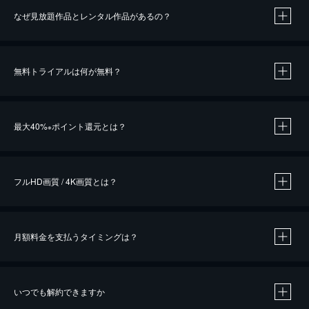
なぜ見放題作品とレンタル作品があるの？
無料トライアルは何が無料？
※
最大40%
ポイント還元とは？
※
※
作品によって必要なポイントが異なります。
フルHD画質 / 4K画質とは？
月額料金を支払うタイミングは？
※
40％ポイント還元の対象は、クレジットカード決済による作品の購入 / レンタルです。
※
iOSアプリのUコイン決済による作品の購入 / レンタルは、20％のポイント還元です。
※
還元の対象外となる決済方法や商品があります。くわしくは
こちら
をご確認ください。
いつでも解約できますか