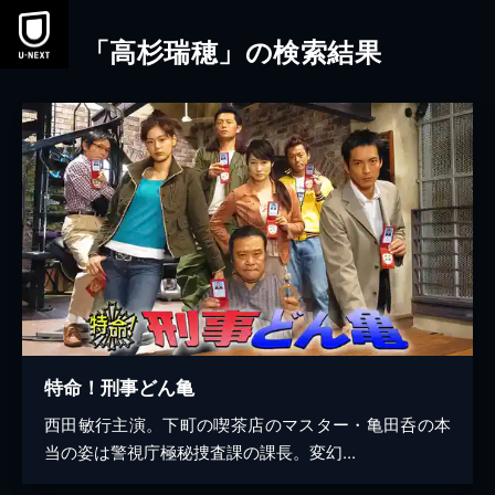
本文へスキップ
「高杉瑞穂」の検索結果
特命！刑事どん亀
西田敏行主演。下町の喫茶店のマスター・亀田呑の本
当の姿は警視庁極秘捜査課の課長。変幻...