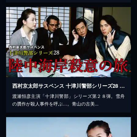
西村京太郎サスペンス 十津川警部シリーズ28 陸中海岸殺意の旅
渡瀬恒彦主演「十津川警部」シリーズ第２８弾。雪舟
の贋作が殺人事件を呼ぶ…。青山の古美...