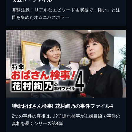
閲覧注意！リアルなエピソード＆演技で「怖い」と注
目を集めたオムニバスホラー
特命おばさん検事! 花村絢乃の事件ファイル4
2つの事件の真相は…!?子連れ検事が主婦目線で事件の
真相を暴くシリーズ第4弾