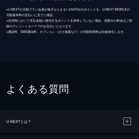
※U-NEXTの月額プラン会員が毎月もらえる1,200円分のポイントを、U-NEXT MOBILEの
月額基本料の支払いに充てた場合。
※決済時において支払金額に相当するポイントを保有していない場合、差額分の料金はご登
録のクレジットカードでのお支払いとなります。
※通話料、SMS通信料、オプション（かけ放題など）の月額利用料は別途発生します。
よくある質問
U-NEXTとは？