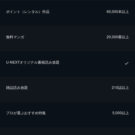
ポイント（レンタル）作品
60,000本以上
無料マンガ
20,000冊以上
U-NEXTオリジナル書籍読み放題
雑誌読み放題
210誌以上
プロが選ぶおすすめ特集
5,000以上