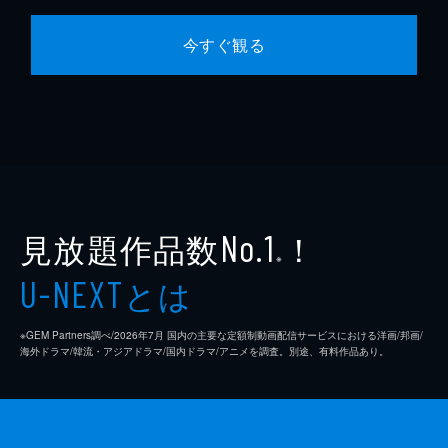
今すぐ観る
見放題作品数
！
No.1
※
とは
U-NEXT
※GEM Partners調べ/2026年7⽉ 国内の主要な定額制動画配信サービスにおける洋画/邦画/
海外ドラマ/韓流・アジアドラマ/国内ドラマ/アニメを調査。別途、有料作品あり。