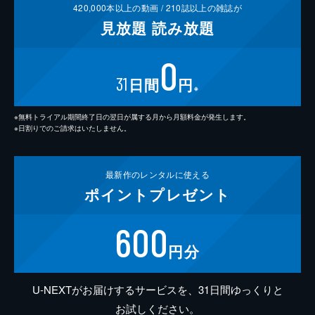
420,000
本以上の動画 /
210
誌以上の雑誌が
見放題
読み放題
0
31
日間
円
※
※無料トライアル期間終了日の翌日が属する月から月額料金が発生します。
※日割りでのご請求はいたしません。
最新作の
レンタルに使える
ポイント
プレゼント
600
円分
U-NEXTがお届けするサービスを、31日間ゆっくりと
お試しください。