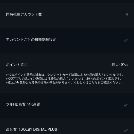
同時視聴アカウント数
4
アカウントごとの機能制限設定
ポイント還元
最⼤40%
※
※
40％ポイント還元の対象は、クレジットカード決済による作品の購入 / レンタルです。
※
iOSアプリのUコイン決済による作品の購入 / レンタルは、20％のポイント還元です。
※
還元の対象外となる決済方法や商品があります。くわしくは
こちら
をご確認ください。
フルHD画質 / 4K画質
⾼⾳質（DOLBY DIGITAL PLUS）