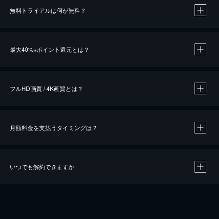
無料トライアルは何が無料？
※
最大40%
ポイント還元とは？
※
※
作品によって必要なポイントが異なります。
フルHD画質 / 4K画質とは？
月額料金を支払うタイミングは？
※
40％ポイント還元の対象は、クレジットカード決済による作品の購入 / レンタルです。
※
iOSアプリのUコイン決済による作品の購入 / レンタルは、20％のポイント還元です。
※
還元の対象外となる決済方法や商品があります。くわしくは
こちら
をご確認ください。
いつでも解約できますか