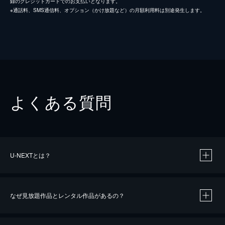
録のクレジットカードでのお支払いとなります。
※通話料、SMS通信料、オプション（かけ放題など）の月額利用料は別途発生します。
よくある質問
U-NEXTとは？
なぜ見放題作品とレンタル作品があるの？