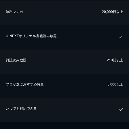
無料マンガ
20,000冊以上
U-NEXTオリジナル書籍読み放題
雑誌読み放題
210誌以上
プロが選ぶおすすめ特集
5,000以上
いつでも解約できる