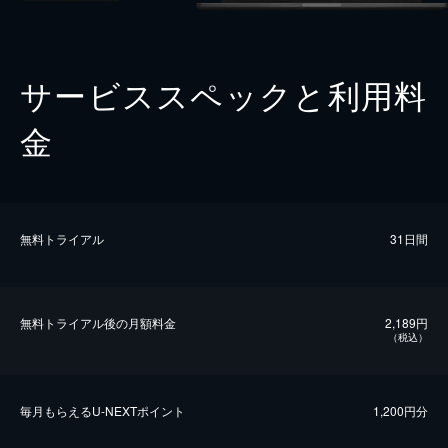
サービススペックと利用料
金
無料トライアル
31日間
無料トライアル後の⽉額料金
2,189円
（税込）
毎⽉もらえるU-NEXTポイント
1,200円分