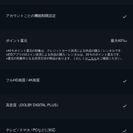
アカウントごとの機能制限設定
ポイント還元
最⼤40%
※
※
40％ポイント還元の対象は、クレジットカード決済による作品の購入 / レンタルです。
※
iOSアプリのUコイン決済による作品の購入 / レンタルは、20％のポイント還元です。
※
還元の対象外となる決済方法や商品があります。くわしくは
こちら
をご確認ください。
フルHD画質 / 4K画質
⾼⾳質（DOLBY DIGITAL PLUS）
テレビ / スマホ / PCなどに対応