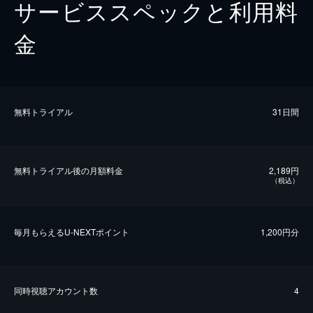
サービススペックと利用料
金
無料トライアル
31日間
無料トライアル後の⽉額料金
2,189円
（税込）
毎⽉もらえるU-NEXTポイント
1,200円分
同時視聴アカウント数
4