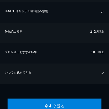
U-NEXTオリジナル書籍読み放題
雑誌読み放題
210誌以上
プロが選ぶおすすめ特集
5,000以上
いつでも解約できる
今すぐ観る