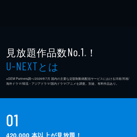
見放題作品数
！
No.1
※
とは
U-NEXT
※GEM Partners調べ/2026年7⽉ 国内の主要な定額制動画配信サービスにおける洋画/邦画/
海外ドラマ/韓流・アジアドラマ/国内ドラマ/アニメを調査。別途、有料作品あり。
01
420,000
本以上が見放題！