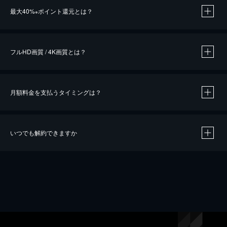
最大40%
ポイント還元とは？
※
※
作品によって必要なポイントが異なります。
フルHD画質 / 4K画質とは？
月額料金を支払うタイミングは？
※
40％ポイント還元の対象は、クレジットカード決済による作品の購入 / レンタルです。
※
iOSアプリのUコイン決済による作品の購入 / レンタルは、20％のポイント還元です。
※
還元の対象外となる決済方法や商品があります。くわしくは
こちら
をご確認ください。
いつでも解約できますか
こちら