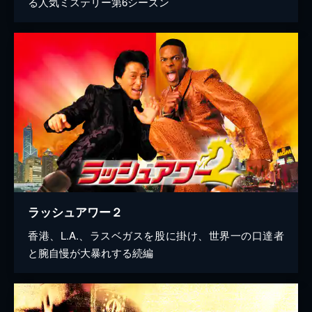
る人気ミステリー第6シーズン
ラッシュアワー２
香港、L.A.、ラスベガスを股に掛け、世界一の口達者
と腕自慢が大暴れする続編