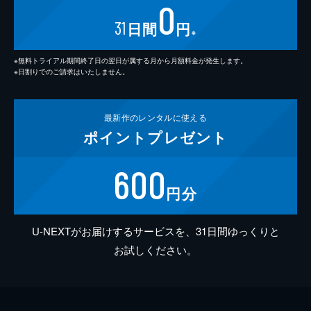
0
31
日間
円
※
※無料トライアル期間終了日の翌日が属する月から月額料金が発生します。
※日割りでのご請求はいたしません。
最新作の
レンタルに使える
ポイント
プレゼント
600
円分
U-NEXTがお届けするサービスを、31日間ゆっくりと
お試しください。