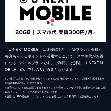
「U-NEXT MOBILE」はU-NEXTの「月額プラン」会員が
毎月もらえるポイントを活用することで、スマホ代がお得
になるモバイルプランです。ご利用には別途「U-NEXT M
OBILE」のお申し込みが必要となります。
※U-NEXTの月額プラン会員が毎月もらえる1,200円分のポイントを、U-NEXT MOBILEの
月額基本料の支払いに充てた場合。
※決済時において支払金額に相当するポイントを保有していない場合、差額分の料金はご登
録のクレジットカードでのお支払いとなります。
※通話料、SMS通信料、オプション（かけ放題など）の月額利用料は別途発生します。