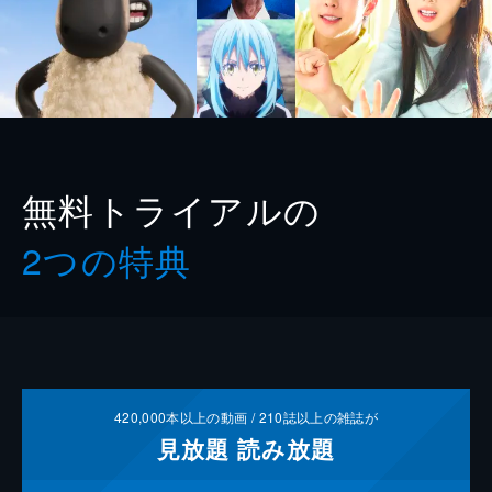
無料トライアルの
2つの特典
420,000
本以上の動画 /
210
誌以上の雑誌が
見放題
読み放題