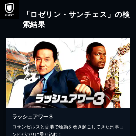
本文へスキップ
「ロゼリン・サンチェス」の検
索結果
ラッシュアワー３
ロサンゼルスと香港で騒動を巻き起こしてきた刑事コ
ンビがパリに乗り込む！