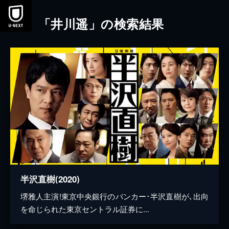
本文へスキップ
「井川遥」の検索結果
半沢直樹(2020)
堺雅人主演!東京中央銀行のバンカー･半沢直樹が､出向
を命じられた東京セントラル証券に...