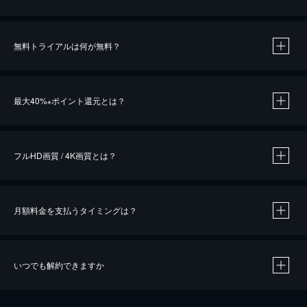
無料トライアルは何が無料？
※
最大40%
ポイント還元とは？
※
※
作品によって必要なポイントが異なります。
フルHD画質 / 4K画質とは？
月額料金を支払うタイミングは？
※
40％ポイント還元の対象は、クレジットカード決済による作品の購入 / レンタルです。
※
iOSアプリのUコイン決済による作品の購入 / レンタルは、20％のポイント還元です。
※
還元の対象外となる決済方法や商品があります。くわしくは
こちら
をご確認ください。
いつでも解約できますか