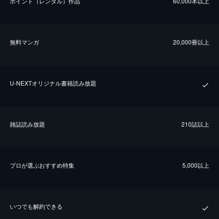
ポイント（レンタル）作品
60,000本以上
無料マンガ
20,000冊以上
U-NEXTオリジナル書籍読み放題
雑誌読み放題
210誌以上
プロが選ぶおすすめ特集
5,000以上
いつでも解約できる