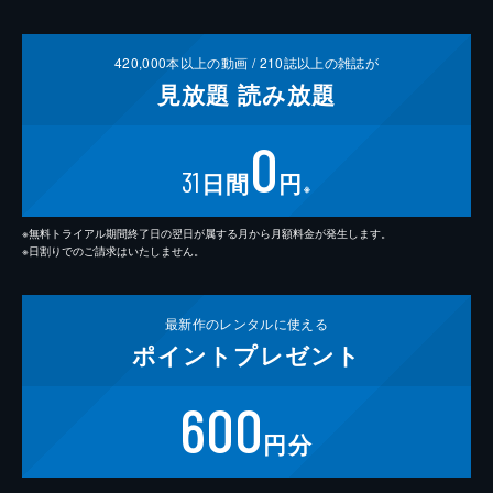
420,000
本以上の動画 /
210
誌以上の雑誌が
見放題
読み放題
0
31
日間
円
※
※無料トライアル期間終了日の翌日が属する月から月額料金が発生します。
※日割りでのご請求はいたしません。
最新作の
レンタルに使える
ポイント
プレゼント
600
円分