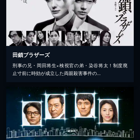
田鎖ブラザーズ
刑事の兄・岡田将生×検視官の弟・染谷将太！制度廃
止寸前に時効が成立した両親殺害事件の...