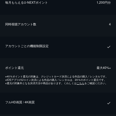
毎⽉もらえるU-NEXTポイント
1,200円分
同時視聴アカウント数
4
アカウントごとの機能制限設定
ポイント還元
最⼤40%
※
※
40％ポイント還元の対象は、クレジットカード決済による作品の購入 / レンタルです。
※
iOSアプリのUコイン決済による作品の購入 / レンタルは、20％のポイント還元です。
※
還元の対象外となる決済方法や商品があります。くわしくは
こちら
をご確認ください。
フルHD画質 / 4K画質