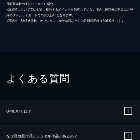
月額基本料の支払いに充てた場合。
※決済時において支払金額に相当するポイントを保有していない場合、差額分の料金はご登
録のクレジットカードでのお支払いとなります。
※通話料、SMS通信料、オプション（かけ放題など）の月額利用料は別途発生します。
よくある質問
U-NEXTとは？
なぜ見放題作品とレンタル作品があるの？