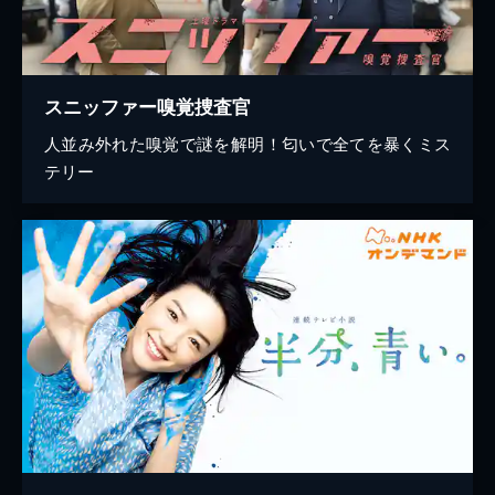
スニッファー嗅覚捜査官
人並み外れた嗅覚で謎を解明！匂いで全てを暴くミス
テリー