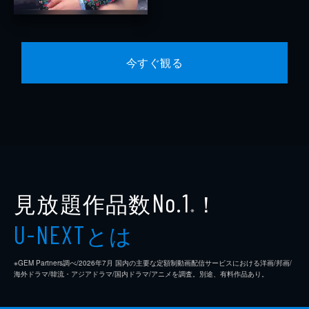
今すぐ観る
見放題作品数
！
No.1
※
とは
U-NEXT
※GEM Partners調べ/2026年7⽉ 国内の主要な定額制動画配信サービスにおける洋画/邦画/
海外ドラマ/韓流・アジアドラマ/国内ドラマ/アニメを調査。別途、有料作品あり。