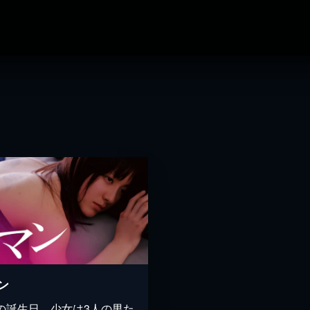
ン
歳の誕生日、少女は3人の男た