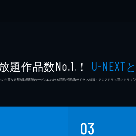
放題作品数
！
No.1
U-NEXT
※
26年7⽉ 国内の主要な定額制動画配信サービスにおける洋画/邦画/海外ドラマ/韓流・アジアドラマ/国内ドラ
03