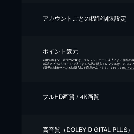
アカウントごとの機能制限設定
ポイント還元
※
40％ポイント還元の対象は、クレジットカード決済による作品の購入
※
iOSアプリのUコイン決済による作品の購入 / レンタルは、20％
※
還元の対象外となる決済方法や商品があります。くわしくは
こちら
フルHD画質 / 4K画質
⾼⾳質（DOLBY DIGITAL PLUS）