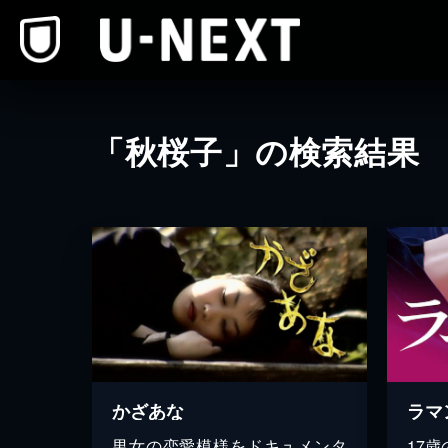
本文へスキップ
「秋桜子」の検索結果
かざあな
ラマ
男女の恋愛模様をドキュメンタ
17