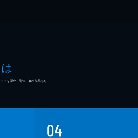
とは
マ/アニメを調査。別途、有料作品あり。
04