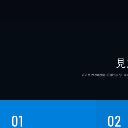
見
※GEM Partners調べ/20
01
02