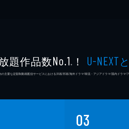
放題作品数
！
No.1
U-NEXT
※
26年7⽉ 国内の主要な定額制動画配信サービスにおける洋画/邦画/海外ドラマ/韓流・アジアドラマ/国内ドラ
03