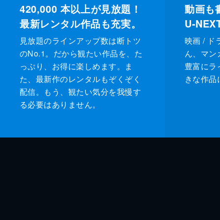
420,000
本以上が見放題！
動画も
最新レンタル作品も充実。
U-NE
見放題のラインアップ数は断トツ
映画 / 
のNo.1。だから観たい作品を、た
ん、マンガ 
っぷり、お得に楽しめます。ま
豊富にラ
た、最新作のレンタルもぞくぞく
きな作品
配信。もう、観たい気分を我慢す
る必要はありません。