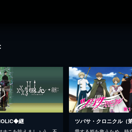
果
HOLiC◆継
はナニを叶えましょう…不
愛する姫を救うため、時