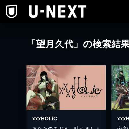
本文へスキップ
「望月久代」の検索結
xxxHOLiC
xxx
あなたのネガイ、叶えましょ
今度