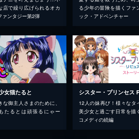
な店で繰り広げられるオカ
る少年の冒険を描くファ
ファンタジー第2弾
ック・アドベンチャー
少女猫たると
きな御主人さまのために、
12人の妹再び！様々なタ
もたるとは頑張るにゃー
美少女と過ごす日常を描
コメディの続編