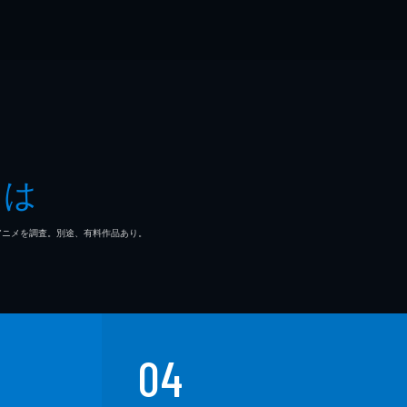
とは
マ/アニメを調査。別途、有料作品あり。
04