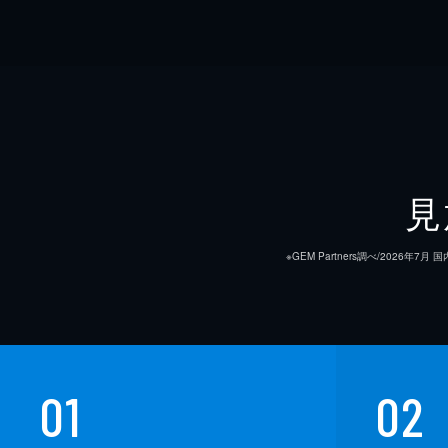
見
※GEM Partners調べ/20
01
02