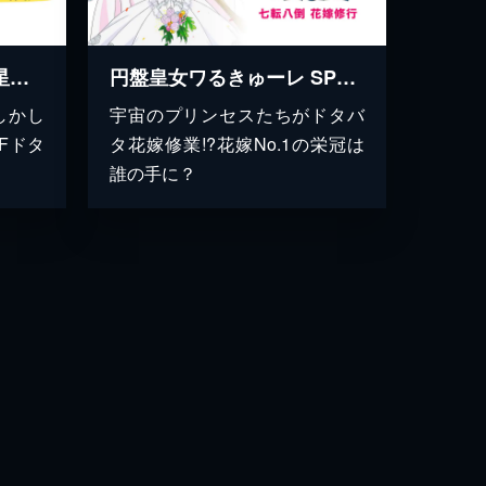
円盤皇女ワるきゅーレ 星霊節の花嫁
円盤皇女ワるきゅーレ SPECIAL「七転八倒 花嫁修行」
しかし
宇宙のプリンセスたちがドタバ
Fドタ
タ花嫁修業!?花嫁No.1の栄冠は
誰の手に？