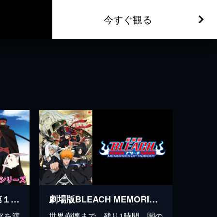
今すぐ観る
ツバサ・クロニクル（第１シリーズ）
劇場版BLEACH MEMORIES OF NOBODY
空を渡
世界崩壊まで、残り1時間。闇の