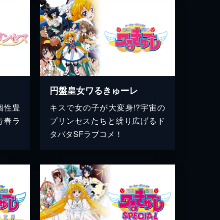
円盤皇女ワるきゅーレ
個性豊
キスで女の子が大変身!?宇宙の
青春ラ
プリンセスたちと繰り広げるド
タバタSFラブコメ！