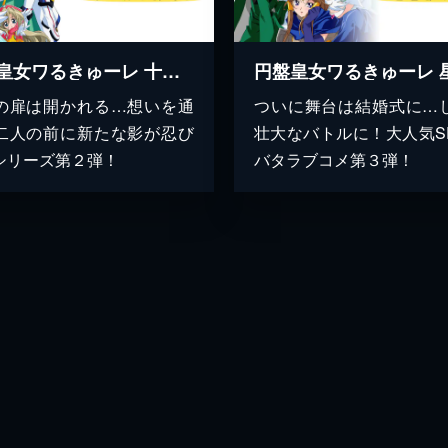
円盤皇女ワるきゅーレ 十二月の夜想曲
の扉は開かれる…想いを通
ついに舞台は結婚式に…
二人の前に新たな影が忍び
壮大なバトルに！大人気S
シリーズ第２弾！
バタラブコメ第３弾！