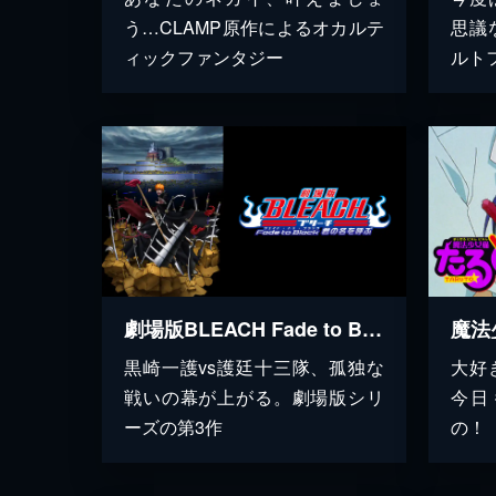
う…CLAMP原作によるオカルテ
思議
ィックファンタジー
ルト
劇場版BLEACH Fade to Black 君の名を呼ぶ
魔法
黒崎一護vs護廷十三隊、孤独な
大好
戦いの幕が上がる。劇場版シリ
今日
ーズの第3作
の！