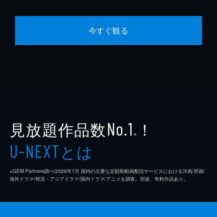
今すぐ観る
見放題作品数
！
No.1
※
とは
U-NEXT
※GEM Partners調べ/2026年7⽉ 国内の主要な定額制動画配信サービスにおける洋画/邦画/
海外ドラマ/韓流・アジアドラマ/国内ドラマ/アニメを調査。別途、有料作品あり。