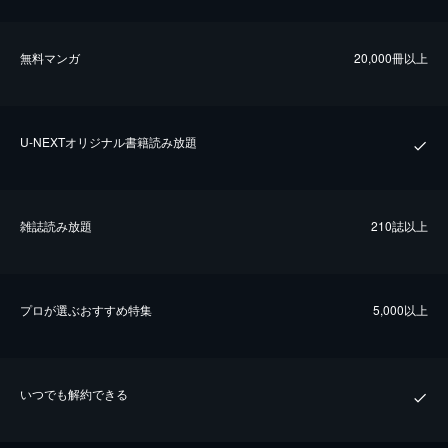
無料マンガ
20,000冊以上
U-NEXTオリジナル書籍読み放題
雑誌読み放題
210誌以上
プロが選ぶおすすめ特集
5,000以上
いつでも解約できる