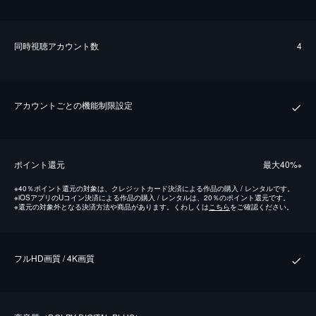
同時視聴アカウント数
4
アカウントごとの機能制限設定
ポイント還元
最⼤40%
※
※
40％ポイント還元の対象は、クレジットカード決済による作品の購入 / レンタルです。
※
iOSアプリのUコイン決済による作品の購入 / レンタルは、20％のポイント還元です。
※
還元の対象外となる決済方法や商品があります。くわしくは
こちら
をご確認ください。
フルHD画質 / 4K画質