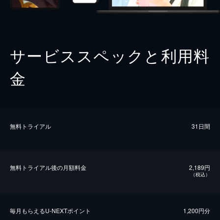
サービススペックと利用料
金
無料トライアル
31日間
無料トライアル後の⽉額料金
2,189円
（税込）
毎⽉もらえるU-NEXTポイント
1,200円分