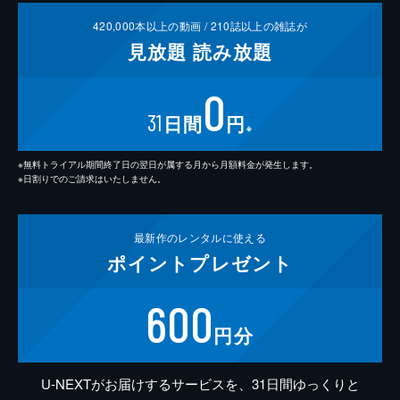
420,000
本以上の動画 /
210
誌以上の雑誌が
見放題
読み放題
0
31
日間
円
※
※無料トライアル期間終了日の翌日が属する月から月額料金が発生します。
※日割りでのご請求はいたしません。
最新作の
レンタルに使える
ポイント
プレゼント
600
円分
U-NEXTがお届けするサービスを、31日間ゆっくりと