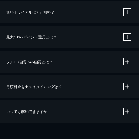
無料トライアルは何が無料？
※
最大40%
ポイント還元とは？
※
※
作品によって必要なポイントが異なります。
フルHD画質 / 4K画質とは？
月額料金を支払うタイミングは？
※
40％ポイント還元の対象は、クレジットカード決済による作品の購入 / レンタルです。
※
iOSアプリのUコイン決済による作品の購入 / レンタルは、20％のポイント還元です。
※
還元の対象外となる決済方法や商品があります。くわしくは
こちら
をご確認ください。
いつでも解約できますか