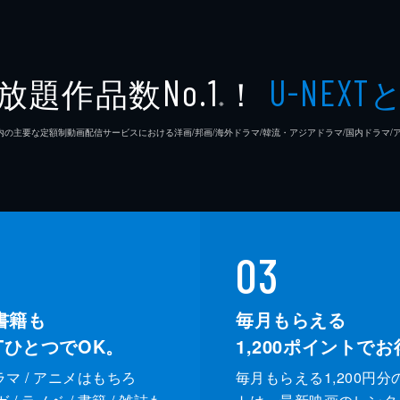
放題作品数
！
No.1
U-NEXT
※
26年7⽉ 国内の主要な定額制動画配信サービスにおける洋画/邦画/海外ドラマ/韓流・アジアドラマ/国内ドラ
03
書籍も
毎月もらえる
XTひとつでOK。
1,200
ポイントでお
ドラマ / アニメはもちろ
毎月もらえる1,200円分