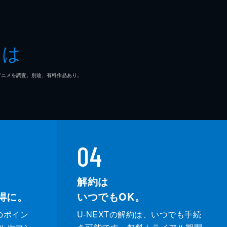
とは
マ/アニメを調査。別途、有料作品あり。
04
解約は
得に。
いつでもOK。
のポイン
U-NEXTの解約は、いつでも手続