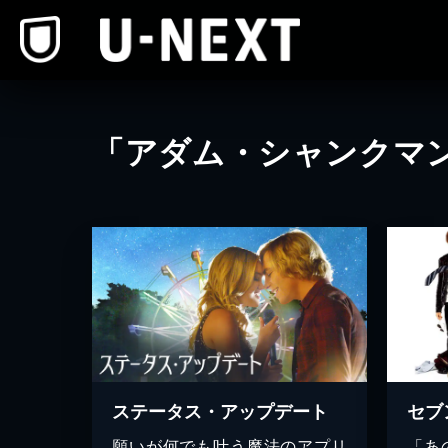
本文へスキップ
「アダム・シャンクマ
ステータス・アップデート
セブ
願いが何でも叶う魔法のアプリ
「あ