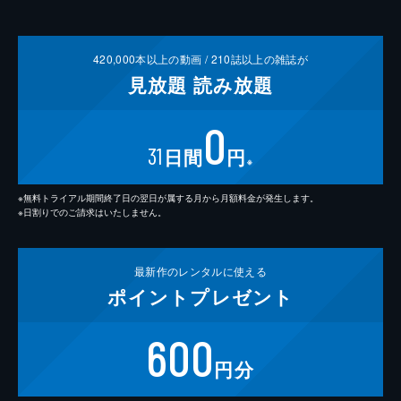
420,000
本以上の動画 /
210
誌以上の雑誌が
見放題
読み放題
0
31
日間
円
※
※無料トライアル期間終了日の翌日が属する月から月額料金が発生します。
※日割りでのご請求はいたしません。
最新作の
レンタルに使える
ポイント
プレゼント
600
円分