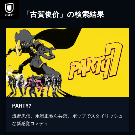
本文へスキップ
「古賀俊价」の検索結果
PARTY7
浅野忠信、永瀬正敏ら共演、ポップでスタイリッシュ
な新感覚コメディ