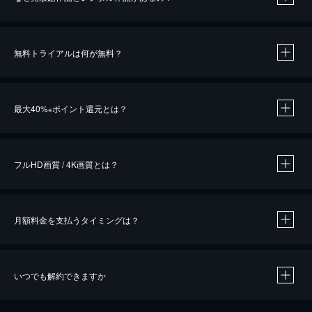
無料トライアルは何が無料？
※
最大40%
ポイント還元とは？
※
※
作品によって必要なポイントが異なります。
フルHD画質 / 4K画質とは？
月額料金を支払うタイミングは？
※
40％ポイント還元の対象は、クレジットカード決済による作品の購入 / レンタルです。
※
iOSアプリのUコイン決済による作品の購入 / レンタルは、20％のポイント還元です。
※
還元の対象外となる決済方法や商品があります。くわしくは
こちら
をご確認ください。
いつでも解約できますか