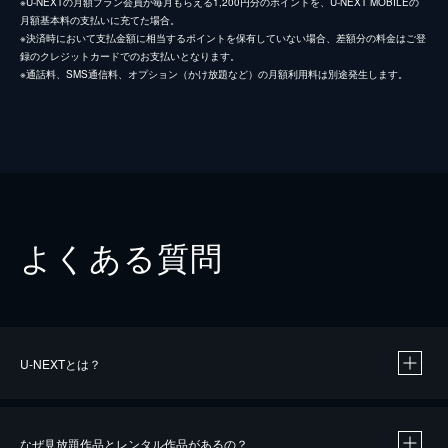
※U-NEXTの月額プラン会員が毎月もらえる1,200円分のポイントを、U-NEXT MOBILEの
月額基本料の支払いに充てた場合。
※決済時において支払金額に相当するポイントを保有していない場合、差額分の料金はご登
録のクレジットカードでのお支払いとなります。
※通話料、SMS通信料、オプション（かけ放題など）の月額利用料は別途発生します。
よくある質問
U-NEXTとは？
なぜ見放題作品とレンタル作品があるの？