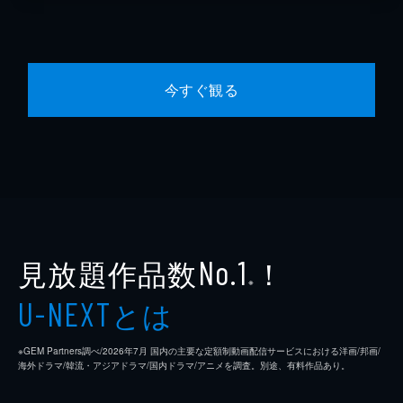
今すぐ観る
見放題作品数
！
No.1
※
とは
U-NEXT
※GEM Partners調べ/2026年7⽉ 国内の主要な定額制動画配信サービスにおける洋画/邦画/
海外ドラマ/韓流・アジアドラマ/国内ドラマ/アニメを調査。別途、有料作品あり。