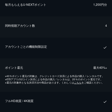
毎⽉もらえるU-NEXTポイント
1,200円分
同時視聴アカウント数
4
アカウントごとの機能制限設定
ポイント還元
最⼤40%
※
※
40％ポイント還元の対象は、クレジットカード決済による作品の購入 / レンタルです。
※
iOSアプリのUコイン決済による作品の購入 / レンタルは、20％のポイント還元です。
※
還元の対象外となる決済方法や商品があります。くわしくは
こちら
をご確認ください。
フルHD画質 / 4K画質