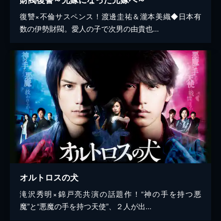
復讐×不倫サスペンス！渡邊圭祐＆瀧本美織◆日本有
数の伊勢財閥。愛人の子で次男の由貴也...
オルトロスの犬
滝沢秀明×錦戸亮共演の話題作！“神の手を持つ悪
魔”と“悪魔の手を持つ天使”、２人が出...