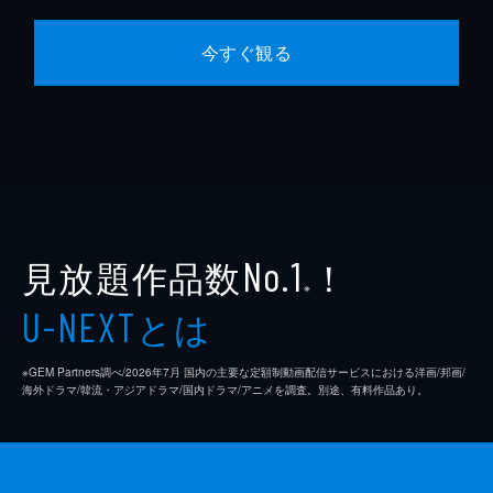
今すぐ観る
見放題作品数
！
No.1
※
とは
U-NEXT
※GEM Partners調べ/2026年7⽉ 国内の主要な定額制動画配信サービスにおける洋画/邦画/
海外ドラマ/韓流・アジアドラマ/国内ドラマ/アニメを調査。別途、有料作品あり。