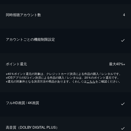
同時視聴アカウント数
4
アカウントごとの機能制限設定
ポイント還元
最⼤40%
※
※
40％ポイント還元の対象は、クレジットカード決済による作品の購入 / レンタルです。
※
iOSアプリのUコイン決済による作品の購入 / レンタルは、20％のポイント還元です。
※
還元の対象外となる決済方法や商品があります。くわしくは
こちら
をご確認ください。
フルHD画質 / 4K画質
⾼⾳質（DOLBY DIGITAL PLUS）