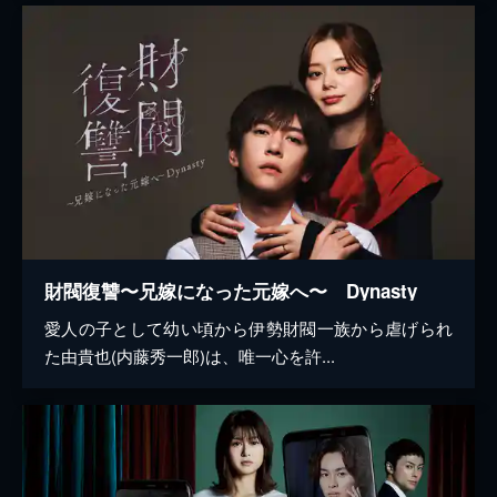
財閥復讐〜兄嫁になった元嫁へ〜 Dynasty
愛人の子として幼い頃から伊勢財閥一族から虐げられ
た由貴也(内藤秀一郎)は、唯一心を許...