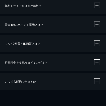
無料トライアルは何が無料？
※
最大40%
ポイント還元とは？
※
※
作品によって必要なポイントが異なります。
フルHD画質 / 4K画質とは？
月額料金を支払うタイミングは？
※
40％ポイント還元の対象は、クレジットカード決済による作品の購入 / レンタルです。
※
iOSアプリのUコイン決済による作品の購入 / レンタルは、20％のポイント還元です。
※
還元の対象外となる決済方法や商品があります。くわしくは
こちら
をご確認ください。
いつでも解約できますか