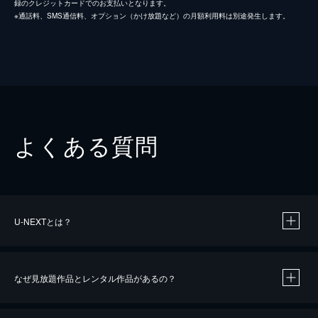
録のクレジットカードでのお支払いとなります。
※通話料、SMS通信料、オプション（かけ放題など）の月額利用料は別途発生します。
よくある質問
U-NEXTとは？
なぜ見放題作品とレンタル作品があるの？