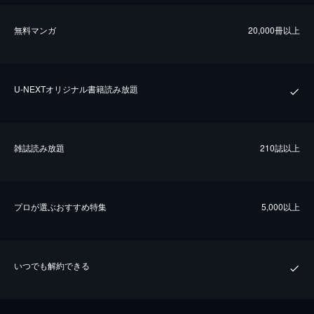
無料マンガ
20,000冊以上
U-NEXTオリジナル書籍読み放題
雑誌読み放題
210誌以上
プロが選ぶおすすめ特集
5,000以上
いつでも解約できる