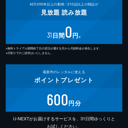
420,000
本以上の動画 /
210
誌以上の雑誌が
見放題
読み放題
0
31
日間
円
※
※無料トライアル期間終了日の翌日が属する月から月額料金が発生します。
※日割りでのご請求はいたしません。
最新作の
レンタルに使える
ポイント
プレゼント
600
円分
U-NEXTがお届けするサービスを、31日間ゆっくりと
お試しください。