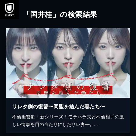
本文へスキップ
「国井桂」の検索結果
サレタ側の復讐〜同盟を結んだ妻たち〜
不倫復讐劇・新シリーズ！モラハラ夫と不倫相手の激
しい情事を目の当たりにしたサレ妻―。...