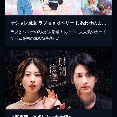
オシャレ魔女 ラブａｎｄベリー しあわせのまほう
ラブとベリーの2人が大活躍！女の子に大人気のカード
ゲームを初の3DCG映画化♪
財閥復讐～兄嫁になった元嫁へ～