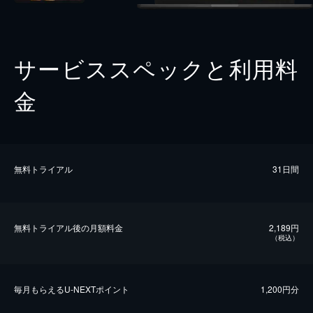
サービススペックと利用料
金
無料トライアル
31日間
無料トライアル後の⽉額料金
2,189円
（税込）
毎⽉もらえるU-NEXTポイント
1,200円分