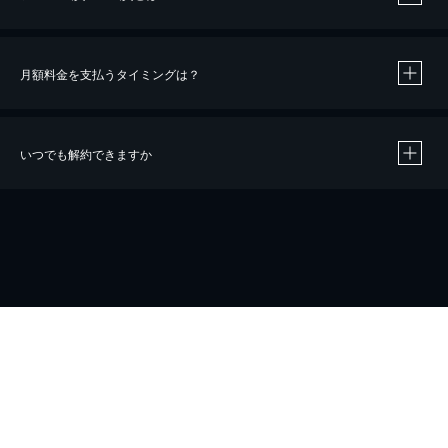
月額料金を支払うタイミングは？
※
40％ポイント還元の対象は、クレジットカード決済による作品の購入 / レンタルです。
※
iOSアプリのUコイン決済による作品の購入 / レンタルは、20％のポイント還元です。
※
還元の対象外となる決済方法や商品があります。くわしくは
こちら
をご確認ください。
いつでも解約できますか
こちら
ホーム
会社概要
プライバシー
お問い合わせ