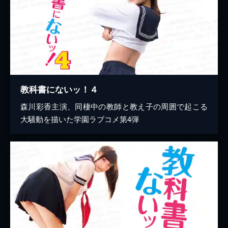
教科書にないッ！４
森川彩香主演、同棲中の教師と教え子の周囲で起こる
大騒動を描いた学園ラブコメ第4弾