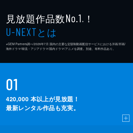
見放題作品数
！
No.1
※
とは
U-NEXT
※GEM Partners調べ/2026年7⽉ 国内の主要な定額制動画配信サービスにおける洋画/邦画/
海外ドラマ/韓流・アジアドラマ/国内ドラマ/アニメを調査。別途、有料作品あり。
01
420,000
本以上が見放題！
最新レンタル作品も充実。