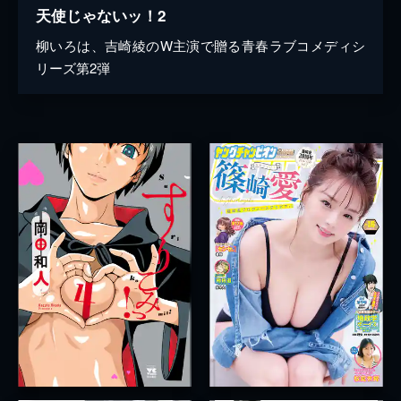
天使じゃないッ！2
柳いろは、吉崎綾のW主演で贈る青春ラブコメディシ
リーズ第2弾