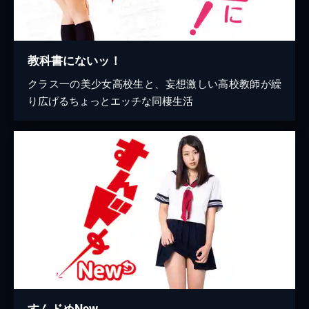
教科書にないッ！
クラス一の美少女高校生と、妄想激しい高校教師が繰
り広げるちょっとエッチな同棲生活
すんドめNew