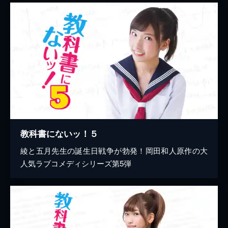
教科書にないッ！５
綾と五月先生の誕生日戦争が勃発！岡田和人原作の大
人気ラブコメディシリーズ第5弾