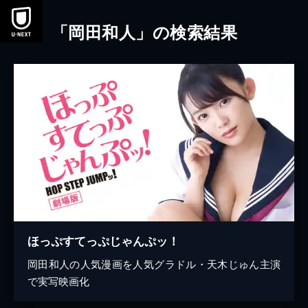
本文へスキップ
「岡田和人」の検索結果
ほっぷすてっぷじゃんぷッ！
岡田和人の人気漫画を人気グラドル・天木じゅん主演
で実写映画化