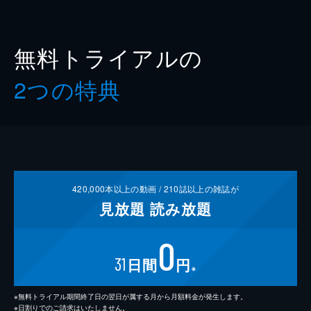
無料トライアルの
2つの特典
420,000
本以上の動画 /
210
誌以上の雑誌が
見放題
読み放題
0
31
日間
円
※
※無料トライアル期間終了日の翌日が属する月から月額料金が発生します。
※日割りでのご請求はいたしません。