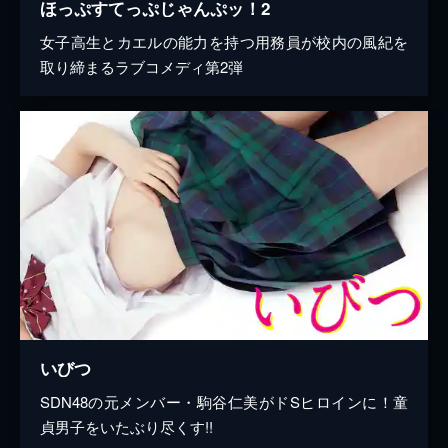
ほっぷすてっぷじゃんぷッ！2
女子高生とカエルの能力を持つ用務員が校内の風紀を
取り締まるラブコメディ第2弾
いびつ
SDN48の元メンバー・駒谷仁美がドSヒロインに！童
貞男子をいたぶり尽くす!!