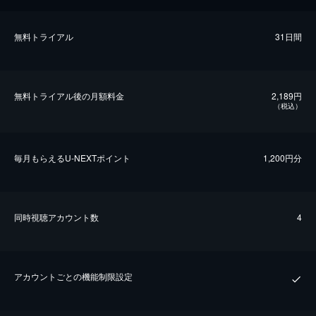
無料トライアル
31日間
無料トライアル後の⽉額料金
2,189円
（税込）
毎⽉もらえるU-NEXTポイント
1,200円分
同時視聴アカウント数
4
アカウントごとの機能制限設定