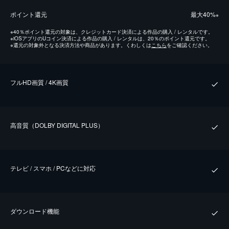
ポイント還元
最⼤40%
※
※
40％ポイント還元の対象は、クレジットカード決済による作品の購入 / レンタルです。
※
iOSアプリのUコイン決済による作品の購入 / レンタルは、20％のポイント還元です。
※
還元の対象外となる決済方法や商品があります。くわしくは
こちら
をご確認ください。
フルHD画質 / 4K画質
⾼⾳質（DOLBY DIGITAL PLUS）
テレビ / スマホ / PCなどに対応
ダウンロード機能