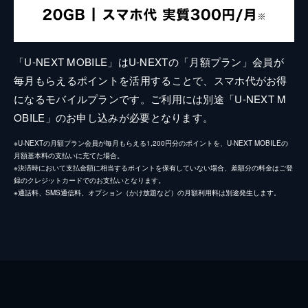
「U-NEXT MOBILE」はU-NEXTの「月額プラン」会員が
毎月もらえるポイントを活用することで、スマホ代がお得
になるモバイルプランです。ご利用には別途「U-NEXT M
OBILE」のお申し込みが必要となります。
※U-NEXTの月額プラン会員が毎月もらえる1,200円分のポイントを、U-NEXT MOBILEの
月額基本料の支払いに充てた場合。
※決済時において支払金額に相当するポイントを保有していない場合、差額分の料金はご登
録のクレジットカードでのお支払いとなります。
※通話料、SMS通信料、オプション（かけ放題など）の月額利用料は別途発生します。