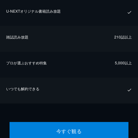
U-NEXTオリジナル書籍読み放題
雑誌読み放題
210誌以上
プロが選ぶおすすめ特集
5,000以上
いつでも解約できる
今すぐ観る