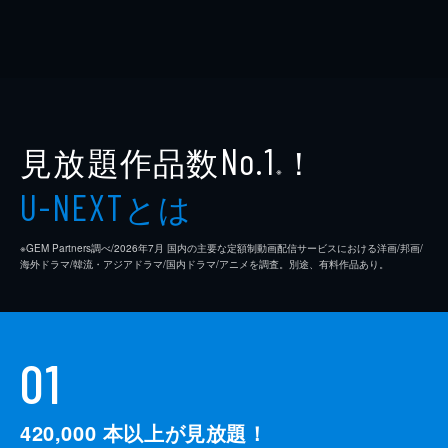
見放題作品数
！
No.1
※
とは
U-NEXT
※GEM Partners調べ/2026年7⽉ 国内の主要な定額制動画配信サービスにおける洋画/邦画/
海外ドラマ/韓流・アジアドラマ/国内ドラマ/アニメを調査。別途、有料作品あり。
01
420,000
本以上が見放題！