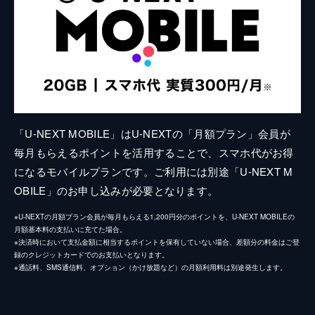
「U-NEXT MOBILE」はU-NEXTの「月額プラン」会員が
毎月もらえるポイントを活用することで、スマホ代がお得
になるモバイルプランです。ご利用には別途「U-NEXT M
OBILE」のお申し込みが必要となります。
※U-NEXTの月額プラン会員が毎月もらえる1,200円分のポイントを、U-NEXT MOBILEの
月額基本料の支払いに充てた場合。
※決済時において支払金額に相当するポイントを保有していない場合、差額分の料金はご登
録のクレジットカードでのお支払いとなります。
※通話料、SMS通信料、オプション（かけ放題など）の月額利用料は別途発生します。