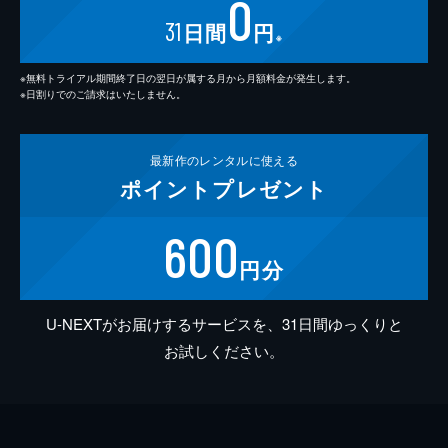
0
31
日間
円
※
※無料トライアル期間終了日の翌日が属する月から月額料金が発生します。
※日割りでのご請求はいたしません。
最新作の
レンタルに使える
ポイント
プレゼント
600
円分
U-NEXTがお届けするサービスを、31日間ゆっくりと
お試しください。