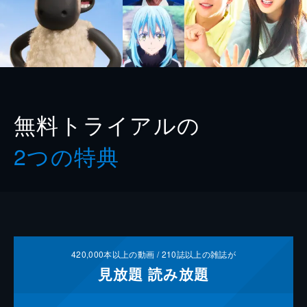
無料トライアルの
2つの特典
420,000
本以上の動画 /
210
誌以上の雑誌が
見放題
読み放題