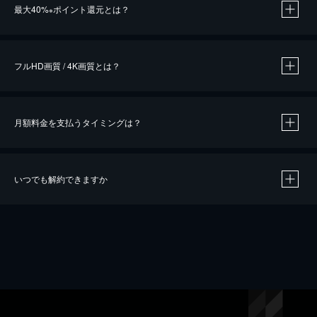
最大40%
ポイント還元とは？
※
※
作品によって必要なポイントが異なります。
フルHD画質 / 4K画質とは？
月額料金を支払うタイミングは？
※
40％ポイント還元の対象は、クレジットカード決済による作品の購入 / レンタルです。
※
iOSアプリのUコイン決済による作品の購入 / レンタルは、20％のポイント還元です。
※
還元の対象外となる決済方法や商品があります。くわしくは
こちら
をご確認ください。
いつでも解約できますか
こちら