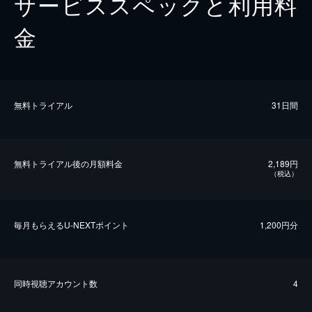
サービススペックと利用料
金
無料トライアル
31日間
無料トライアル後の⽉額料金
2,189円
（税込）
毎⽉もらえるU-NEXTポイント
1,200円分
同時視聴アカウント数
4