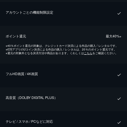
アカウントごとの機能制限設定
ポイント還元
最⼤40%
※
※
40％ポイント還元の対象は、クレジットカード決済による作品の購入 / レンタルです。
※
iOSアプリのUコイン決済による作品の購入 / レンタルは、20％のポイント還元です。
※
還元の対象外となる決済方法や商品があります。くわしくは
こちら
をご確認ください。
フルHD画質 / 4K画質
⾼⾳質（DOLBY DIGITAL PLUS）
テレビ / スマホ / PCなどに対応