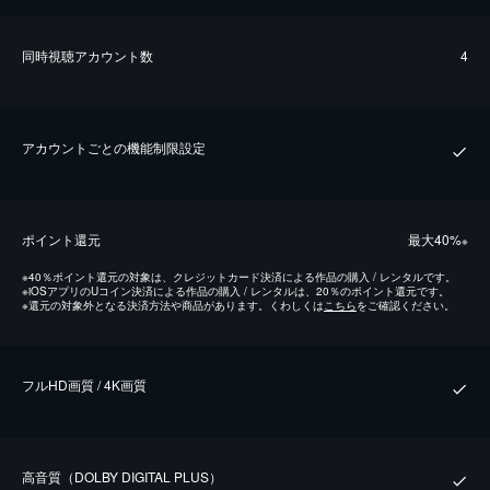
同時視聴アカウント数
4
アカウントごとの機能制限設定
ポイント還元
最⼤40%
※
※
40％ポイント還元の対象は、クレジットカード決済による作品の購入 / レンタルです。
※
iOSアプリのUコイン決済による作品の購入 / レンタルは、20％のポイント還元です。
※
還元の対象外となる決済方法や商品があります。くわしくは
こちら
をご確認ください。
フルHD画質 / 4K画質
⾼⾳質（DOLBY DIGITAL PLUS）