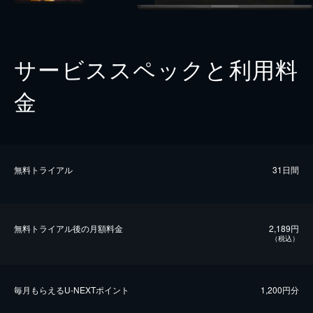
サービススペックと利用料
金
無料トライアル
31日間
無料トライアル後の⽉額料金
2,189円
（税込）
毎⽉もらえるU-NEXTポイント
1,200円分