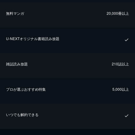
無料マンガ
20,000冊以上
U-NEXTオリジナル書籍読み放題
雑誌読み放題
210誌以上
プロが選ぶおすすめ特集
5,000以上
いつでも解約できる