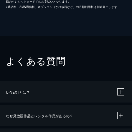
録のクレジットカードでのお支払いとなります。
※通話料、SMS通信料、オプション（かけ放題など）の月額利用料は別途発生します。
よくある質問
U-NEXTとは？
なぜ見放題作品とレンタル作品があるの？