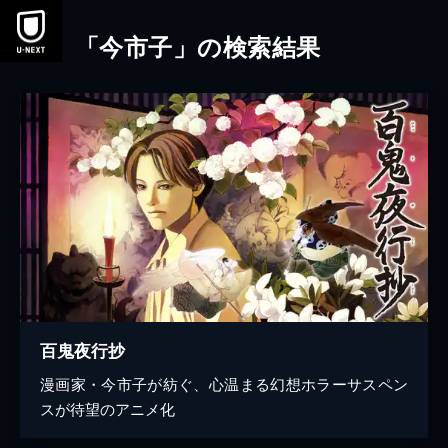
本文へスキップ
「今市子」の検索結果
百鬼夜行抄
漫画家・今市子が紡ぐ、心温まる幻想ホラーサスペン
スが待望のアニメ化