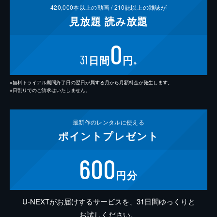
420,000
本以上の動画 /
210
誌以上の雑誌が
見放題
読み放題
0
31
日間
円
※
※無料トライアル期間終了日の翌日が属する月から月額料金が発生します。
※日割りでのご請求はいたしません。
最新作の
レンタルに使える
ポイント
プレゼント
600
円分
U-NEXTがお届けするサービスを、31日間ゆっくりと
お試しください。