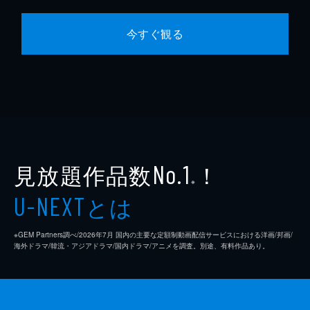
今すぐ観る
見放題作品数
！
No.1
※
とは
U-NEXT
※GEM Partners調べ/2026年7⽉ 国内の主要な定額制動画配信サービスにおける洋画/邦画/
海外ドラマ/韓流・アジアドラマ/国内ドラマ/アニメを調査。別途、有料作品あり。