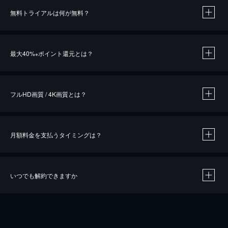
無料トライアルは何が無料？
※
最大40%
ポイント還元とは？
※
※
作品によって必要なポイントが異なります。
フルHD画質 / 4K画質とは？
月額料金を支払うタイミングは？
※
40％ポイント還元の対象は、クレジットカード決済による作品の購入 / レンタルです。
※
iOSアプリのUコイン決済による作品の購入 / レンタルは、20％のポイント還元です。
※
還元の対象外となる決済方法や商品があります。くわしくは
こちら
をご確認ください。
いつでも解約できますか