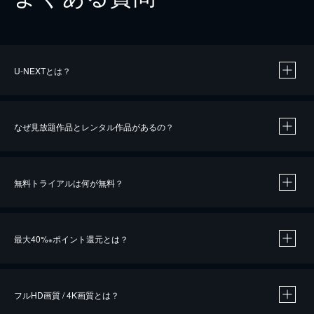
U-NEXTとは？
なぜ見放題作品とレンタル作品があるの？
無料トライアルは何が無料？
※
最大40%
ポイント還元とは？
※
※
作品によって必要なポイントが異なります。
フルHD画質 / 4K画質とは？