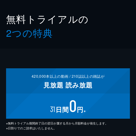
無料トライアルの
2つの特典
420,000
本以上の動画 /
210
誌以上の雑誌が
見放題
読み放題
0
31
日間
円
※
※無料トライアル期間終了日の翌日が属する月から月額料金が発生します。
※日割りでのご請求はいたしません。