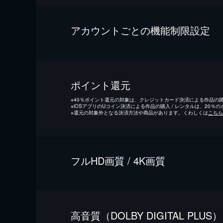
アカウントごとの機能制限設定
ポイント還元
※
40％ポイント還元の対象は、クレジットカード決済による作品の購入
※
iOSアプリのUコイン決済による作品の購入 / レンタルは、20％
※
還元の対象外となる決済方法や商品があります。くわしくは
こちら
フルHD画質 / 4K画質
⾼⾳質（DOLBY DIGITAL PLUS）