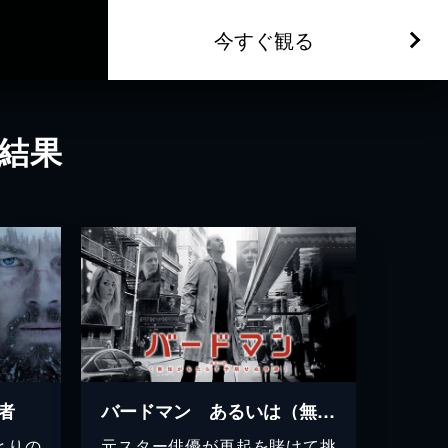
今すぐ観る
結果
者
バードマン あるいは（無知がもたらす予期せぬ奇跡）
とりの
元スター俳優が再起を賭けて挑