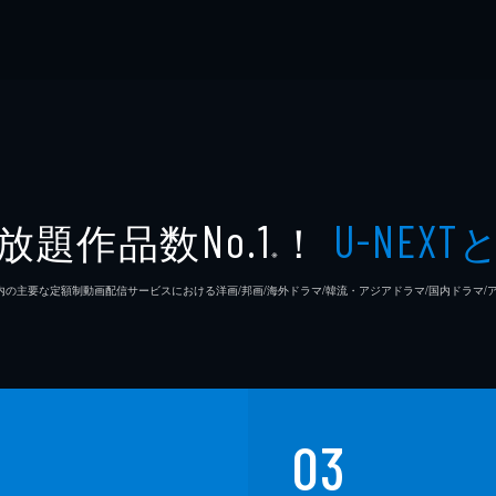
放題作品数
！
No.1
U-NEXT
※
26年7⽉ 国内の主要な定額制動画配信サービスにおける洋画/邦画/海外ドラマ/韓流・アジアドラマ/国内ドラ
03