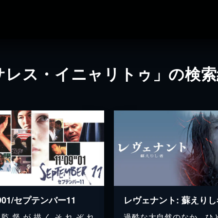
サレス・イニャリトゥ」の検索
0901/セプテンバー11
レヴェナント: 蘇えりし
名監督が描くそれぞれ
過酷な大自然のなか、ひ