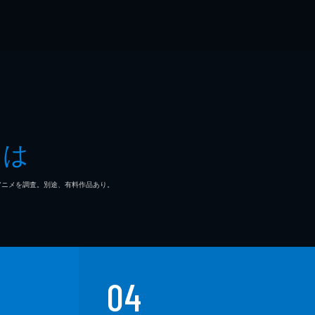
とは
マ/アニメを調査。別途、有料作品あり。
04