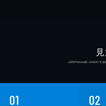
見
※GEM Partners調べ/20
01
02