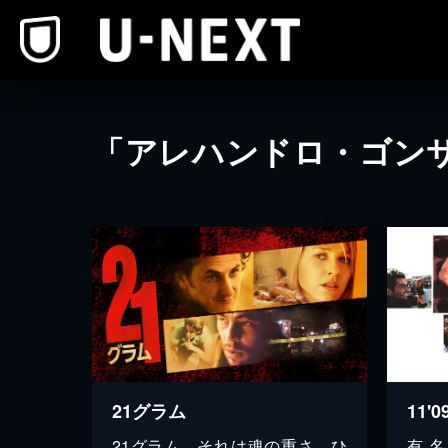
本文へスキップ
「アレハンドロ・ゴン
21グラム
11'
21グラム、それは魂の重さ。ひ
有