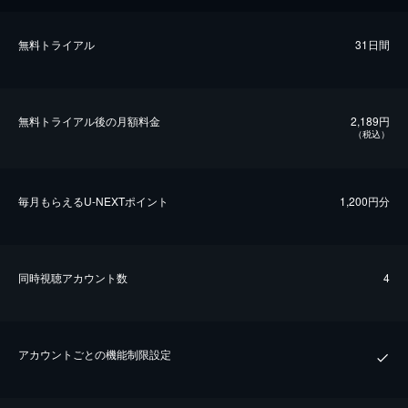
無料トライアル
31日間
無料トライアル後の⽉額料金
2,189円
（税込）
毎⽉もらえるU-NEXTポイント
1,200円分
同時視聴アカウント数
4
アカウントごとの機能制限設定