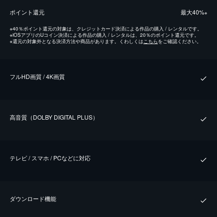
ポイント還元
最⼤40%
※
※
40％ポイント還元の対象は、クレジットカード決済による作品の購入 / レンタルです。
※
iOSアプリのUコイン決済による作品の購入 / レンタルは、20％のポイント還元です。
※
還元の対象外となる決済方法や商品があります。くわしくは
こちら
をご確認ください。
フルHD画質 / 4K画質
⾼⾳質（DOLBY DIGITAL PLUS）
テレビ / スマホ / PCなどに対応
ダウンロード機能