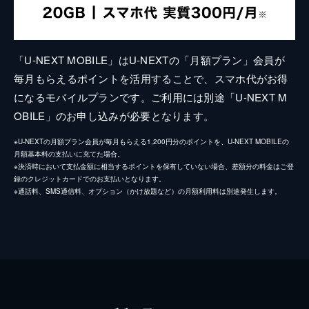
「U-NEXT MOBILE」はU-NEXTの「月額プラン」会員が
毎月もらえるポイントを活用することで、スマホ代がお得
になるモバイルプランです。ご利用には別途「U-NEXT M
OBILE」のお申し込みが必要となります。
※U-NEXTの月額プラン会員が毎月もらえる1,200円分のポイントを、U-NEXT MOBILEの
月額基本料の支払いに充てた場合。
※決済時において支払金額に相当するポイントを保有していない場合、差額分の料金はご登
録のクレジットカードでのお支払いとなります。
※通話料、SMS通信料、オプション（かけ放題など）の月額利用料は別途発生します。