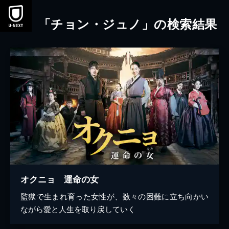
本文へスキップ
「チョン・ジュノ」の検索結果
オクニョ 運命の女
監獄で生まれ育った女性が、数々の困難に立ち向かい
ながら愛と人生を取り戻していく