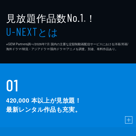
見放題作品数
！
No.1
※
とは
U-NEXT
※GEM Partners調べ/2026年7⽉ 国内の主要な定額制動画配信サービスにおける洋画/邦画/
海外ドラマ/韓流・アジアドラマ/国内ドラマ/アニメを調査。別途、有料作品あり。
01
420,000
本以上が見放題！
最新レンタル作品も充実。