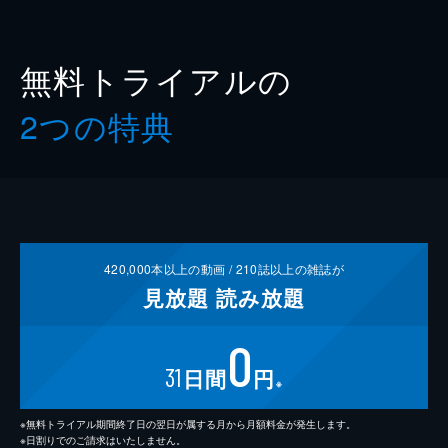
無料トライアルの
2つの特典
420,000
本以上の動画 /
210
誌以上の雑誌が
見放題
読み放題
0
31
日間
円
※
※無料トライアル期間終了日の翌日が属する月から月額料金が発生します。
※日割りでのご請求はいたしません。