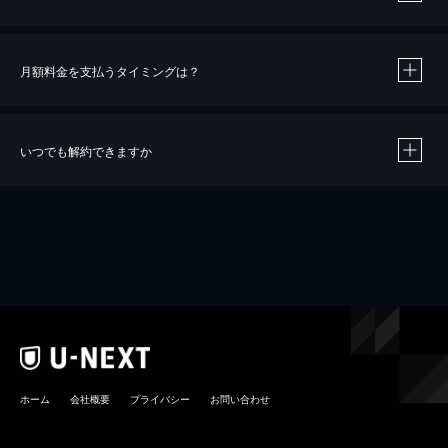
月額料金を支払うタイミングは？
※
40％ポイント還元の対象は、クレジットカード決済による作品の購入 / レンタルです。
※
iOSアプリのUコイン決済による作品の購入 / レンタルは、20％のポイント還元です。
※
還元の対象外となる決済方法や商品があります。くわしくは
こちら
をご確認ください。
いつでも解約できますか
こちら
ホーム
会社概要
プライバシー
お問い合わせ