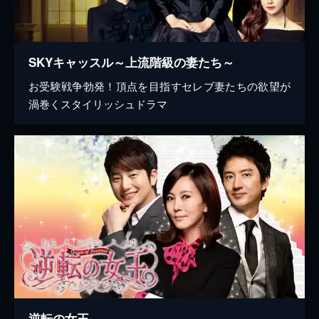
SKYキャッスル～上流階級の妻たち～
お受験戦争勃発！頂点を目指すセレブ妻たちの欲望が
渦巻くスタイリッシュドラマ
逆転の女王