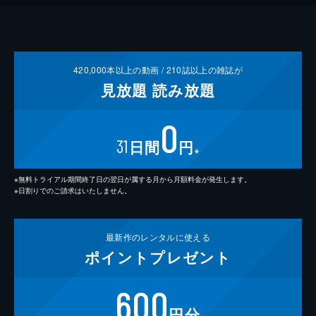
420,000
本以上の動画 /
210
誌以上の雑誌が
見放題
読み放題
0
31
日間
円
※
※無料トライアル期間終了日の翌日が属する月から月額料金が発生します。
※日割りでのご請求はいたしません。
最新作の
レンタルに使える
ポイント
プレゼント
600
円分