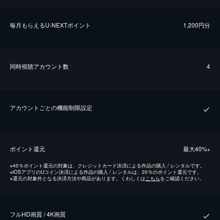
毎⽉もらえるU-NEXTポイント
1,200円分
同時視聴アカウント数
4
アカウントごとの機能制限設定
ポイント還元
最⼤40%
※
※
40％ポイント還元の対象は、クレジットカード決済による作品の購入 / レンタルです。
※
iOSアプリのUコイン決済による作品の購入 / レンタルは、20％のポイント還元です。
※
還元の対象外となる決済方法や商品があります。くわしくは
こちら
をご確認ください。
フルHD画質 / 4K画質