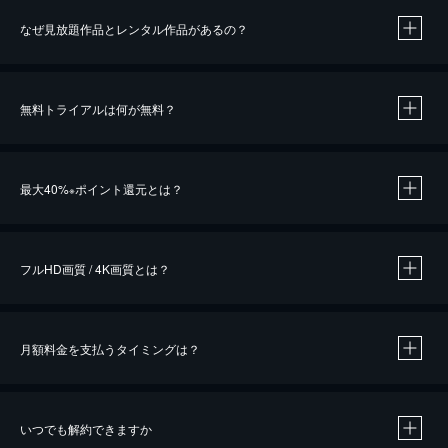
なぜ見放題作品とレンタル作品があるの？
無料トライアルは何が無料？
※
最大40%
ポイント還元とは？
※
※
作品によって必要なポイントが異なります。
フルHD画質 / 4K画質とは？
月額料金を支払うタイミングは？
※
40％ポイント還元の対象は、クレジットカード決済による作品の購入 / レンタルです。
※
iOSアプリのUコイン決済による作品の購入 / レンタルは、20％のポイント還元です。
※
還元の対象外となる決済方法や商品があります。くわしくは
こちら
をご確認ください。
いつでも解約できますか