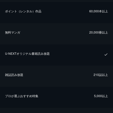
ポイント（レンタル）作品
60,000本以上
無料マンガ
20,000冊以上
U-NEXTオリジナル書籍読み放題
雑誌読み放題
210誌以上
プロが選ぶおすすめ特集
5,000以上