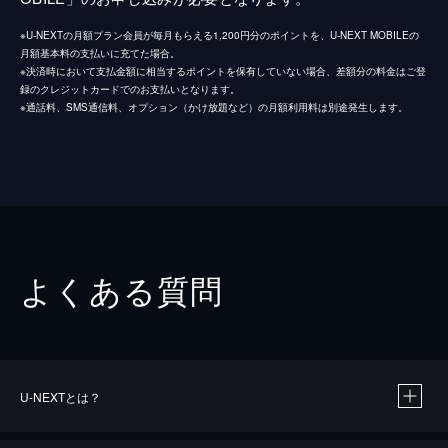
※U-NEXTの月額プラン会員が毎月もらえる1,200円分のポイントを、U-NEXT MOBILEの
月額基本料の支払いに充てた場合。
※決済時において支払金額に相当するポイントを保有していない場合、差額分の料金はご登
録のクレジットカードでのお支払いとなります。
※通話料、SMS通信料、オプション（かけ放題など）の月額利用料は別途発生します。
よくある質問
U-NEXTとは？