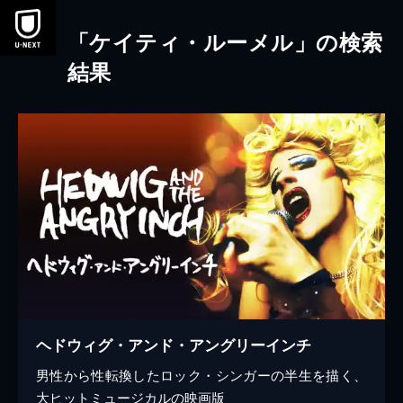
本文へスキップ
「ケイティ・ルーメル」の検索
結果
ヘドウィグ・アンド・アングリーインチ
男性から性転換したロック・シンガーの半生を描く、
大ヒットミュージカルの映画版