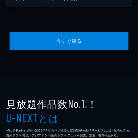
今すぐ観る
見放題作品数
！
No.1
※
とは
U-NEXT
※GEM Partners調べ/2026年7⽉ 国内の主要な定額制動画配信サービスにおける洋画/邦画/
海外ドラマ/韓流・アジアドラマ/国内ドラマ/アニメを調査。別途、有料作品あり。