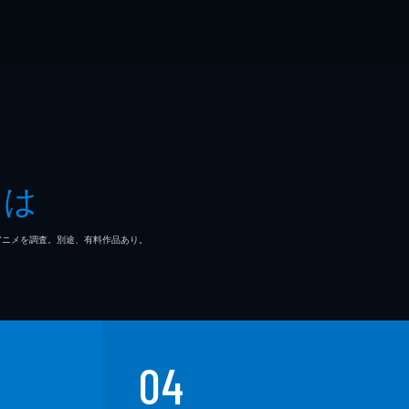
とは
マ/アニメを調査。別途、有料作品あり。
04