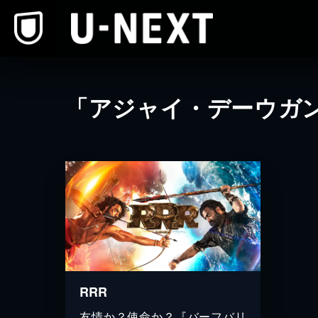
本文へスキップ
「アジャイ・デーウガ
RRR
友情か？使命か？『バーフバリ