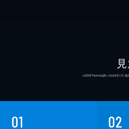
見
※GEM Partners調べ/20
01
02