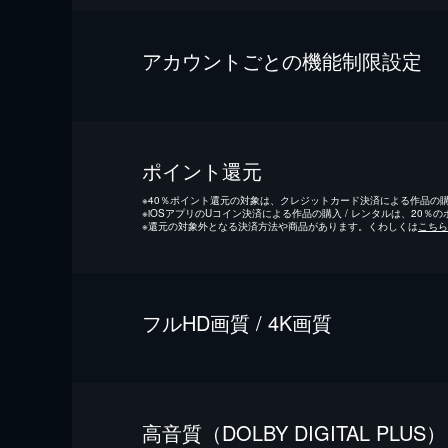
アカウントごとの機能制限設定
ポイント還元
※
40％ポイント還元の対象は、クレジットカード決済による作品の購入
※
iOSアプリのUコイン決済による作品の購入 / レンタルは、20％
※
還元の対象外となる決済方法や商品があります。くわしくは
こちら
フルHD画質 / 4K画質
⾼⾳質（DOLBY DIGITAL PLUS）