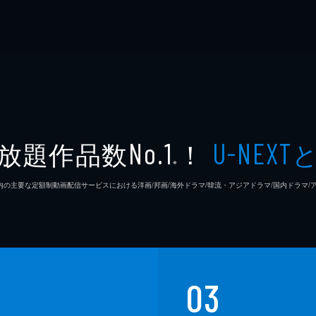
放題作品数
！
No.1
U-NEXT
※
26年7⽉ 国内の主要な定額制動画配信サービスにおける洋画/邦画/海外ドラマ/韓流・アジアドラマ/国内ドラ
03