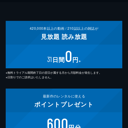
420,000
本以上の動画 /
210
誌以上の雑誌が
見放題
読み放題
0
31
日間
円
※
※無料トライアル期間終了日の翌日が属する月から月額料金が発生します。
※日割りでのご請求はいたしません。
最新作の
レンタルに使える
ポイント
プレゼント
600
円分