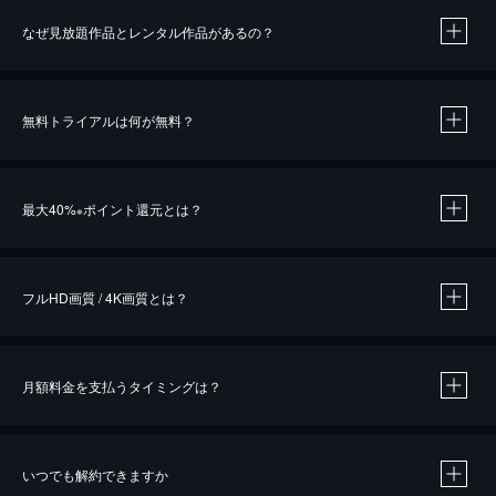
なぜ見放題作品とレンタル作品があるの？
無料トライアルは何が無料？
※
最大40%
ポイント還元とは？
※
※
作品によって必要なポイントが異なります。
フルHD画質 / 4K画質とは？
月額料金を支払うタイミングは？
※
40％ポイント還元の対象は、クレジットカード決済による作品の購入 / レンタルです。
※
iOSアプリのUコイン決済による作品の購入 / レンタルは、20％のポイント還元です。
※
還元の対象外となる決済方法や商品があります。くわしくは
こちら
をご確認ください。
いつでも解約できますか