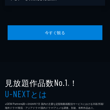
今すぐ観る
見放題作品数
！
No.1
※
とは
U-NEXT
※GEM Partners調べ/2026年7⽉ 国内の主要な定額制動画配信サービスにおける洋画/邦画/
海外ドラマ/韓流・アジアドラマ/国内ドラマ/アニメを調査。別途、有料作品あり。