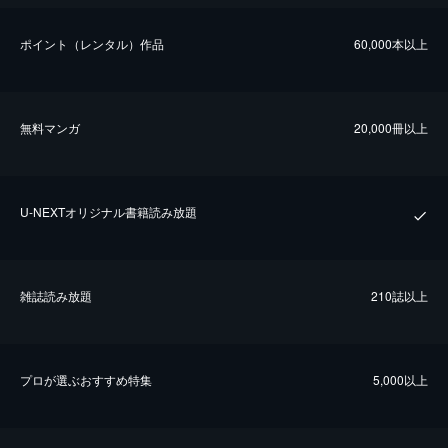
ポイント（レンタル）作品
60,000本以上
無料マンガ
20,000冊以上
U-NEXTオリジナル書籍読み放題
雑誌読み放題
210誌以上
プロが選ぶおすすめ特集
5,000以上