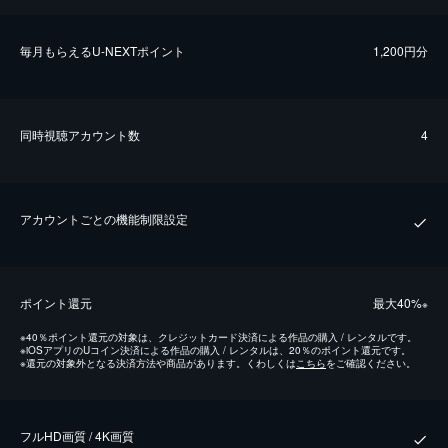
毎⽉もらえるU-NEXTポイント
1,200円分
同時視聴アカウント数
4
アカウントごとの機能制限設定
ポイント還元
最⼤40%
※
※
40％ポイント還元の対象は、クレジットカード決済による作品の購入 / レンタルです。
※
iOSアプリのUコイン決済による作品の購入 / レンタルは、20％のポイント還元です。
※
還元の対象外となる決済方法や商品があります。くわしくは
こちら
をご確認ください。
フルHD画質 / 4K画質