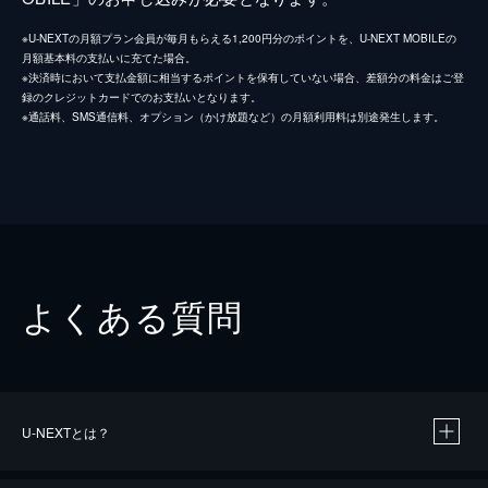
※U-NEXTの月額プラン会員が毎月もらえる1,200円分のポイントを、U-NEXT MOBILEの
月額基本料の支払いに充てた場合。
※決済時において支払金額に相当するポイントを保有していない場合、差額分の料金はご登
録のクレジットカードでのお支払いとなります。
※通話料、SMS通信料、オプション（かけ放題など）の月額利用料は別途発生します。
よくある質問
U-NEXTとは？