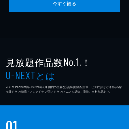
今すぐ観る
見放題作品数
！
No.1
※
とは
U-NEXT
※GEM Partners調べ/2026年7⽉ 国内の主要な定額制動画配信サービスにおける洋画/邦画/
海外ドラマ/韓流・アジアドラマ/国内ドラマ/アニメを調査。別途、有料作品あり。
01