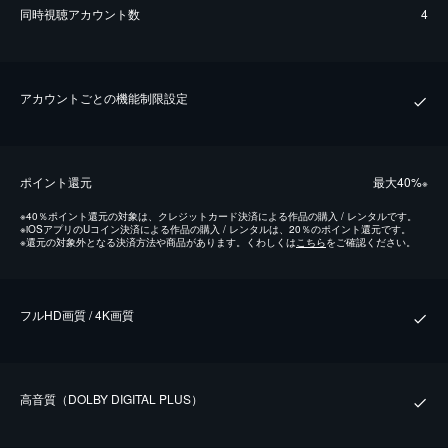
同時視聴アカウント数
4
アカウントごとの機能制限設定
ポイント還元
最⼤40%
※
※
40％ポイント還元の対象は、クレジットカード決済による作品の購入 / レンタルです。
※
iOSアプリのUコイン決済による作品の購入 / レンタルは、20％のポイント還元です。
※
還元の対象外となる決済方法や商品があります。くわしくは
こちら
をご確認ください。
フルHD画質 / 4K画質
⾼⾳質（DOLBY DIGITAL PLUS）