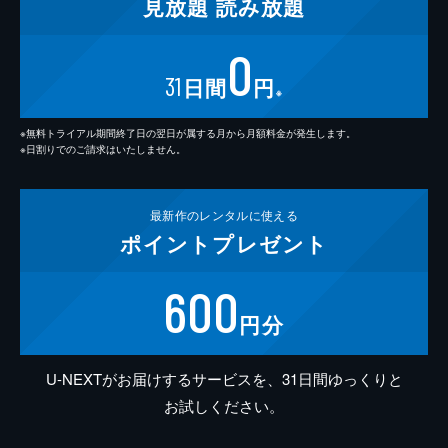
見放題
読み放題
0
31
日間
円
※
※無料トライアル期間終了日の翌日が属する月から月額料金が発生します。
※日割りでのご請求はいたしません。
最新作の
レンタルに使える
ポイント
プレゼント
600
円分
U-NEXTがお届けするサービスを、31日間ゆっくりと
お試しください。