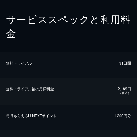
サービススペックと利用料
金
無料トライアル
31日間
無料トライアル後の⽉額料金
2,189円
（税込）
毎⽉もらえるU-NEXTポイント
1,200円分