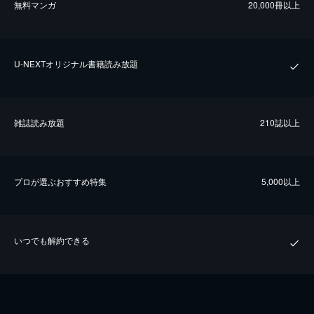
無料マンガ
20,000冊以上
U-NEXTオリジナル書籍読み放題
雑誌読み放題
210誌以上
プロが選ぶおすすめ特集
5,000以上
いつでも解約できる