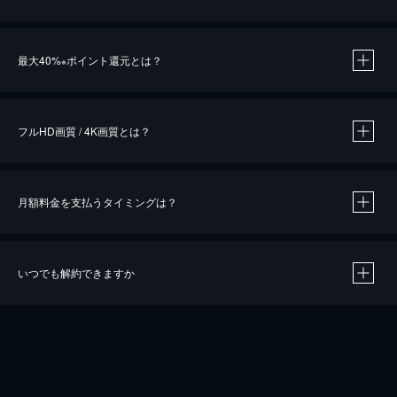
※
最大40%
ポイント還元とは？
※
※
作品によって必要なポイントが異なります。
フルHD画質 / 4K画質とは？
月額料金を支払うタイミングは？
※
40％ポイント還元の対象は、クレジットカード決済による作品の購入 / レンタルです。
※
iOSアプリのUコイン決済による作品の購入 / レンタルは、20％のポイント還元です。
※
還元の対象外となる決済方法や商品があります。くわしくは
こちら
をご確認ください。
いつでも解約できますか
こちら