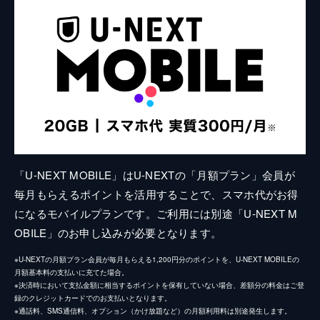
「U-NEXT MOBILE」はU-NEXTの「月額プラン」会員が
毎月もらえるポイントを活用することで、スマホ代がお得
になるモバイルプランです。ご利用には別途「U-NEXT M
OBILE」のお申し込みが必要となります。
※U-NEXTの月額プラン会員が毎月もらえる1,200円分のポイントを、U-NEXT MOBILEの
月額基本料の支払いに充てた場合。
※決済時において支払金額に相当するポイントを保有していない場合、差額分の料金はご登
録のクレジットカードでのお支払いとなります。
※通話料、SMS通信料、オプション（かけ放題など）の月額利用料は別途発生します。