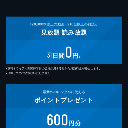
420,000
本以上の動画 /
210
誌以上の雑誌が
見放題
読み放題
0
31
日間
円
※
※無料トライアル期間終了日の翌日が属する月から月額料金が発生します。
※日割りでのご請求はいたしません。
最新作の
レンタルに使える
ポイント
プレゼント
600
円分