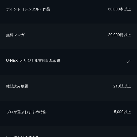
ポイント（レンタル）作品
60,000本以上
無料マンガ
20,000冊以上
U-NEXTオリジナル書籍読み放題
雑誌読み放題
210誌以上
プロが選ぶおすすめ特集
5,000以上