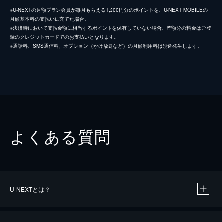
※U-NEXTの月額プラン会員が毎月もらえる1,200円分のポイントを、U-NEXT MOBILEの
月額基本料の支払いに充てた場合。
※決済時において支払金額に相当するポイントを保有していない場合、差額分の料金はご登
録のクレジットカードでのお支払いとなります。
※通話料、SMS通信料、オプション（かけ放題など）の月額利用料は別途発生します。
よくある質問
U-NEXTとは？