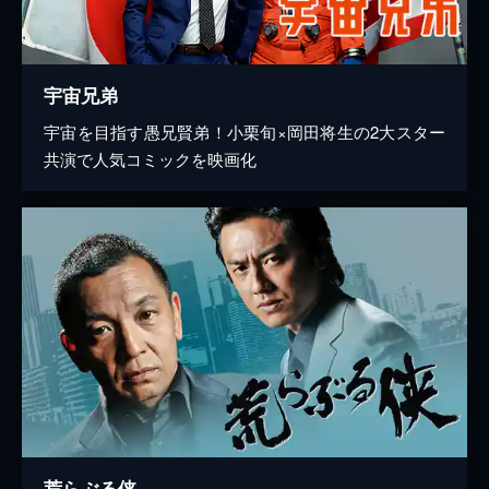
宇宙兄弟
宇宙を目指す愚兄賢弟！小栗旬×岡田将生の2大スター
共演で人気コミックを映画化
荒らぶる侠