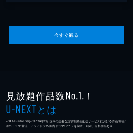
今すぐ観る
見放題作品数
！
No.1
※
とは
U-NEXT
※GEM Partners調べ/2026年7⽉ 国内の主要な定額制動画配信サービスにおける洋画/邦画/
海外ドラマ/韓流・アジアドラマ/国内ドラマ/アニメを調査。別途、有料作品あり。