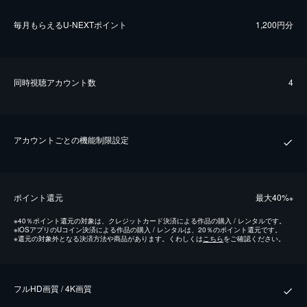
毎⽉もらえるU-NEXTポイント
1,200円分
同時視聴アカウント数
4
アカウントごとの機能制限設定
ポイント還元
最⼤40%
※
※
40％ポイント還元の対象は、クレジットカード決済による作品の購入 / レンタルです。
※
iOSアプリのUコイン決済による作品の購入 / レンタルは、20％のポイント還元です。
※
還元の対象外となる決済方法や商品があります。くわしくは
こちら
をご確認ください。
フルHD画質 / 4K画質