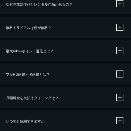
なぜ見放題作品とレンタル作品があるの？
無料トライアルは何が無料？
※
最大40%
ポイント還元とは？
※
※
作品によって必要なポイントが異なります。
フルHD画質 / 4K画質とは？
月額料金を支払うタイミングは？
※
40％ポイント還元の対象は、クレジットカード決済による作品の購入 / レンタルです。
※
iOSアプリのUコイン決済による作品の購入 / レンタルは、20％のポイント還元です。
※
還元の対象外となる決済方法や商品があります。くわしくは
こちら
をご確認ください。
いつでも解約できますか