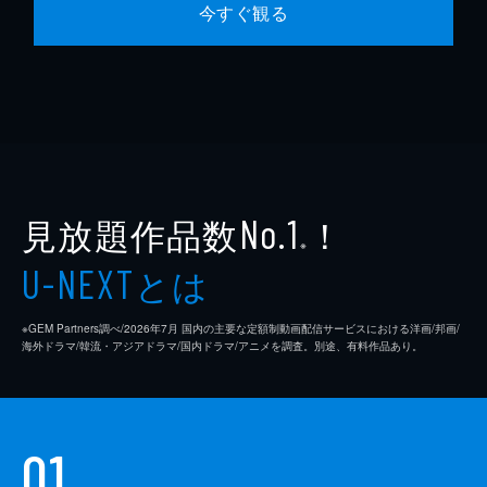
今すぐ観る
見放題作品数
！
No.1
※
とは
U-NEXT
※GEM Partners調べ/2026年7⽉ 国内の主要な定額制動画配信サービスにおける洋画/邦画/
海外ドラマ/韓流・アジアドラマ/国内ドラマ/アニメを調査。別途、有料作品あり。
01