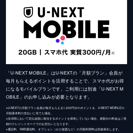
「U-NEXT MOBILE」はU-NEXTの「月額プラン」会員が
毎月もらえるポイントを活用することで、スマホ代がお得
になるモバイルプランです。ご利用には別途「U-NEXT M
OBILE」のお申し込みが必要となります。
※U-NEXTの月額プラン会員が毎月もらえる1,200円分のポイントを、U-NEXT MOBILEの
月額基本料の支払いに充てた場合。
※決済時において支払金額に相当するポイントを保有していない場合、差額分の料金はご登
録のクレジットカードでのお支払いとなります。
※通話料、SMS通信料、オプション（かけ放題など）の月額利用料は別途発生します。