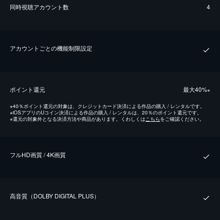
同時視聴アカウント数
4
アカウントごとの機能制限設定
ポイント還元
最⼤40%
※
※
40％ポイント還元の対象は、クレジットカード決済による作品の購入 / レンタルです。
※
iOSアプリのUコイン決済による作品の購入 / レンタルは、20％のポイント還元です。
※
還元の対象外となる決済方法や商品があります。くわしくは
こちら
をご確認ください。
フルHD画質 / 4K画質
⾼⾳質（DOLBY DIGITAL PLUS）