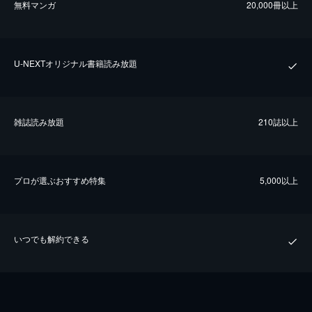
無料マンガ
20,000冊以上
U-NEXTオリジナル書籍読み放題
雑誌読み放題
210誌以上
プロが選ぶおすすめ特集
5,000以上
いつでも解約できる