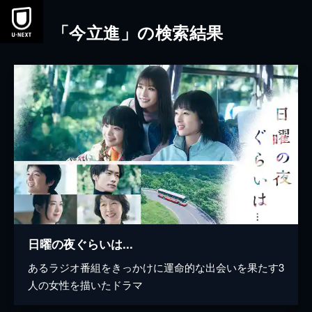
本文へスキップ
「今立進」の検索結果
日曜の夜ぐらいは...
あるラジオ番組をきっかけに運命的な出会いを果たす3
人の女性を描いたドラマ