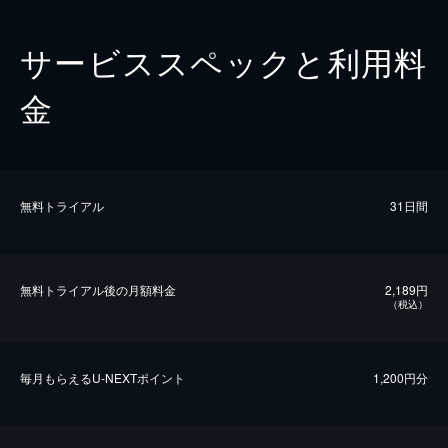
サービススペックと利用料
金
無料トライアル
31日間
無料トライアル後の⽉額料金
2,189円
（税込）
毎⽉もらえるU-NEXTポイント
1,200円分