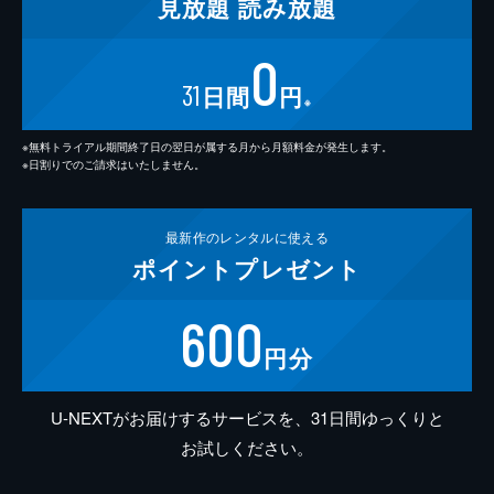
見放題
読み放題
0
31
日間
円
※
※無料トライアル期間終了日の翌日が属する月から月額料金が発生します。
※日割りでのご請求はいたしません。
最新作の
レンタルに使える
ポイント
プレゼント
600
円分
U-NEXTがお届けするサービスを、31日間ゆっくりと
お試しください。