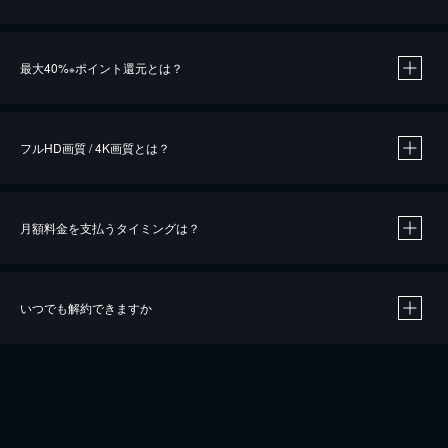
※
最大40%
ポイント還元とは？
※
※
作品によって必要なポイントが異なります。
フルHD画質 / 4K画質とは？
月額料金を支払うタイミングは？
※
40％ポイント還元の対象は、クレジットカード決済による作品の購入 / レンタルです。
※
iOSアプリのUコイン決済による作品の購入 / レンタルは、20％のポイント還元です。
※
還元の対象外となる決済方法や商品があります。くわしくは
こちら
をご確認ください。
いつでも解約できますか
こちら