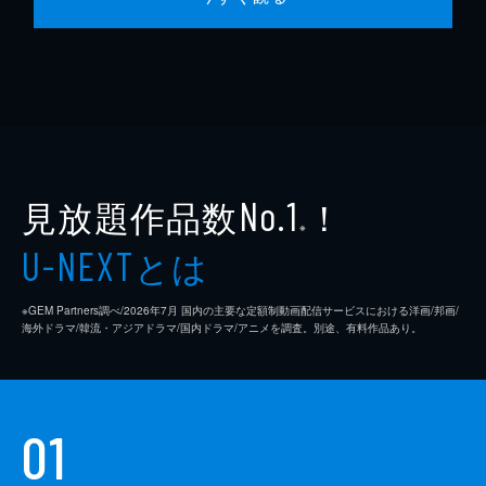
見放題作品数
！
No.1
※
とは
U-NEXT
※GEM Partners調べ/2026年7⽉ 国内の主要な定額制動画配信サービスにおける洋画/邦画/
海外ドラマ/韓流・アジアドラマ/国内ドラマ/アニメを調査。別途、有料作品あり。
01