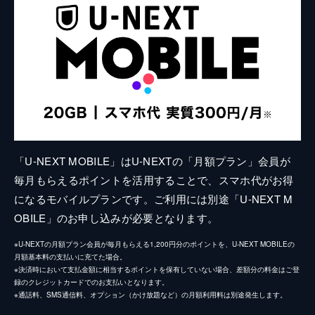
「U-NEXT MOBILE」はU-NEXTの「月額プラン」会員が
毎月もらえるポイントを活用することで、スマホ代がお得
になるモバイルプランです。ご利用には別途「U-NEXT M
OBILE」のお申し込みが必要となります。
※U-NEXTの月額プラン会員が毎月もらえる1,200円分のポイントを、U-NEXT MOBILEの
月額基本料の支払いに充てた場合。
※決済時において支払金額に相当するポイントを保有していない場合、差額分の料金はご登
録のクレジットカードでのお支払いとなります。
※通話料、SMS通信料、オプション（かけ放題など）の月額利用料は別途発生します。