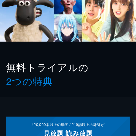
無料トライアルの
2つの特典
420,000
本以上の動画 /
210
誌以上の雑誌が
見放題
読み放題