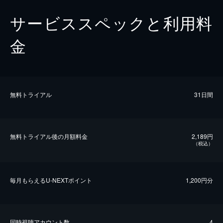
サービススペックと利用料
金
無料トライアル
31日間
無料トライアル後の⽉額料金
2,189円
（税込）
毎⽉もらえるU-NEXTポイント
1,200円分
同時視聴アカウント数
4