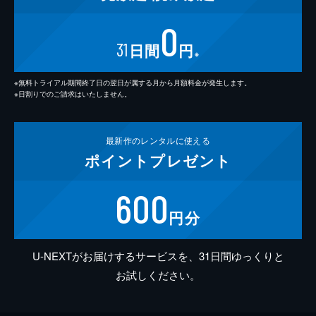
0
31
日間
円
※
※無料トライアル期間終了日の翌日が属する月から月額料金が発生します。
※日割りでのご請求はいたしません。
最新作の
レンタルに使える
ポイント
プレゼント
600
円分
U-NEXTがお届けするサービスを、31日間ゆっくりと
お試しください。