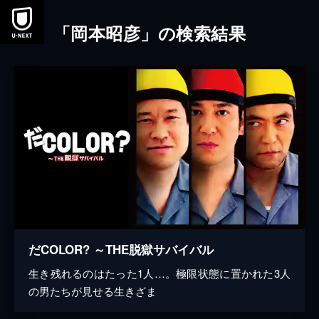
本文へスキップ
「岡本昭彦」の検索結果
だCOLOR? ～THE脱獄サバイバル
生き残れるのはたった1人…。極限状態に置かれた3人
の男たちが見せる生きざま