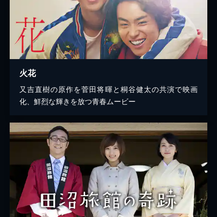
火花
又吉直樹の原作を菅田将暉と桐谷健太の共演で映画
化、鮮烈な輝きを放つ青春ムービー