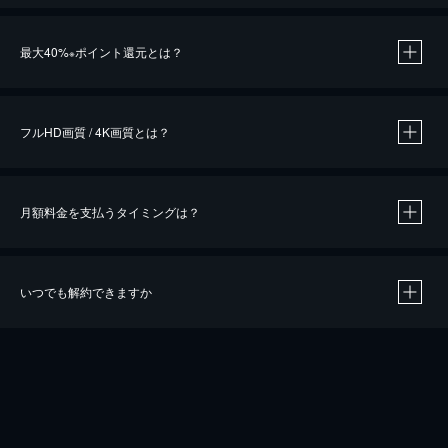
※
最大40%
ポイント還元とは？
※
※
作品によって必要なポイントが異なります。
フルHD画質 / 4K画質とは？
月額料金を支払うタイミングは？
※
40％ポイント還元の対象は、クレジットカード決済による作品の購入 / レンタルです。
※
iOSアプリのUコイン決済による作品の購入 / レンタルは、20％のポイント還元です。
※
還元の対象外となる決済方法や商品があります。くわしくは
こちら
をご確認ください。
いつでも解約できますか
こちら