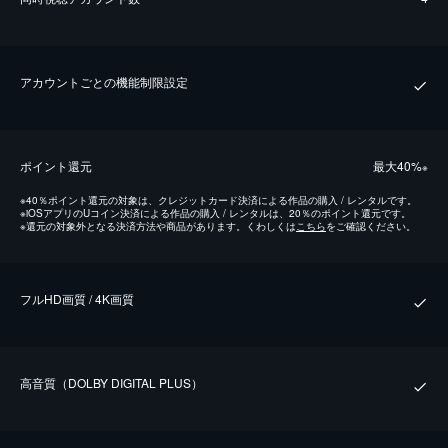
アカウントごとの機能制限設定
ポイント還元
最⼤40%
※
※
40％ポイント還元の対象は、クレジットカード決済による作品の購入 / レンタルです。
※
iOSアプリのUコイン決済による作品の購入 / レンタルは、20％のポイント還元です。
※
還元の対象外となる決済方法や商品があります。くわしくは
こちら
をご確認ください。
フルHD画質 / 4K画質
⾼⾳質（DOLBY DIGITAL PLUS）