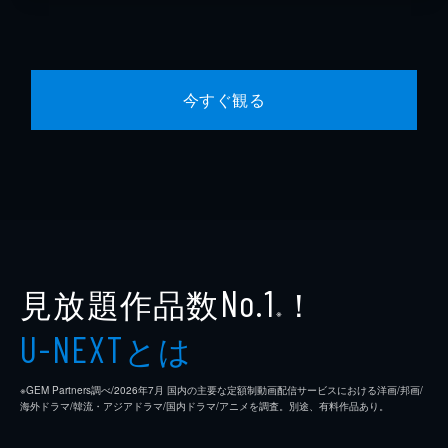
今すぐ観る
見放題作品数
！
No.1
※
とは
U-NEXT
※GEM Partners調べ/2026年7⽉ 国内の主要な定額制動画配信サービスにおける洋画/邦画/
海外ドラマ/韓流・アジアドラマ/国内ドラマ/アニメを調査。別途、有料作品あり。