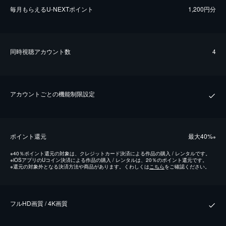
毎⽉もらえるU-NEXTポイント
1,200円分
同時視聴アカウント数
4
アカウントごとの機能制限設定
ポイント還元
最⼤40%
※
※
40％ポイント還元の対象は、クレジットカード決済による作品の購入 / レンタルです。
※
iOSアプリのUコイン決済による作品の購入 / レンタルは、20％のポイント還元です。
※
還元の対象外となる決済方法や商品があります。くわしくは
こちら
をご確認ください。
フルHD画質 / 4K画質