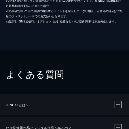
※U-NEXTの月額プラン会員が毎月もらえる1,200円分のポイントを、U-NEXT MOBILEの
月額基本料の支払いに充てた場合。
※決済時において支払金額に相当するポイントを保有していない場合、差額分の料金はご登
録のクレジットカードでのお支払いとなります。
※通話料、SMS通信料、オプション（かけ放題など）の月額利用料は別途発生します。
よくある質問
U-NEXTとは？
なぜ見放題作品とレンタル作品があるの？