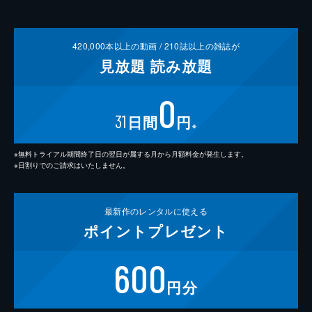
420,000
本以上の動画 /
210
誌以上の雑誌が
見放題
読み放題
0
31
日間
円
※
※無料トライアル期間終了日の翌日が属する月から月額料金が発生します。
※日割りでのご請求はいたしません。
最新作の
レンタルに使える
ポイント
プレゼント
600
円分