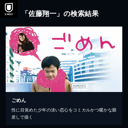
本文へスキップ
「佐藤翔一」の検索結果
ごめん
性に目覚めた少年の淡い恋心をコミカルかつ暖かな眼
差しで描く