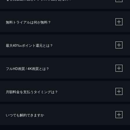
無料トライアルは何が無料？
※
最大40%
ポイント還元とは？
※
※
作品によって必要なポイントが異なります。
フルHD画質 / 4K画質とは？
月額料金を支払うタイミングは？
※
40％ポイント還元の対象は、クレジットカード決済による作品の購入 / レンタルです。
※
iOSアプリのUコイン決済による作品の購入 / レンタルは、20％のポイント還元です。
※
還元の対象外となる決済方法や商品があります。くわしくは
こちら
をご確認ください。
いつでも解約できますか