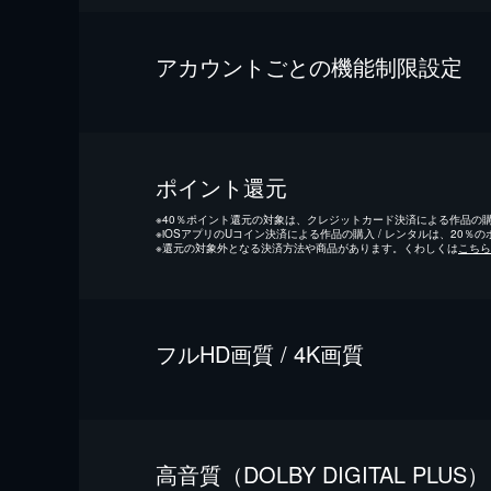
アカウントごとの機能制限設定
ポイント還元
※
40％ポイント還元の対象は、クレジットカード決済による作品の購入
※
iOSアプリのUコイン決済による作品の購入 / レンタルは、20％
※
還元の対象外となる決済方法や商品があります。くわしくは
こちら
フルHD画質 / 4K画質
⾼⾳質（DOLBY DIGITAL PLUS）