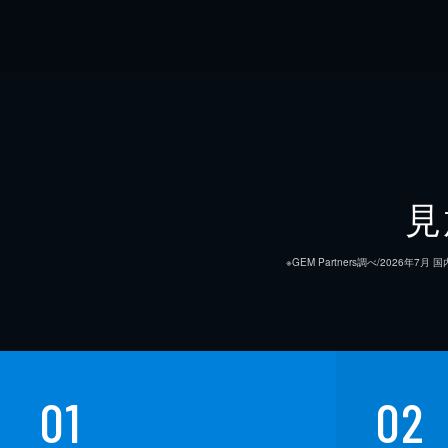
見
※GEM Partners調べ/20
01
02