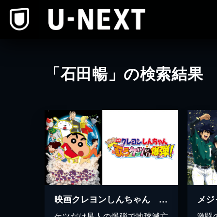
本文へスキップ
「石田暢」の検索結果
映画クレヨンしんちゃん 嵐を呼ぶ 歌うケツだけ爆弾！
ケツだけ星人の爆弾で地球滅亡
激闘