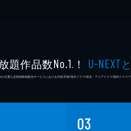
放題作品数
！
No.1
U-NEXT
※
26年7⽉ 国内の主要な定額制動画配信サービスにおける洋画/邦画/海外ドラマ/韓流・アジアドラマ/国内ドラ
03