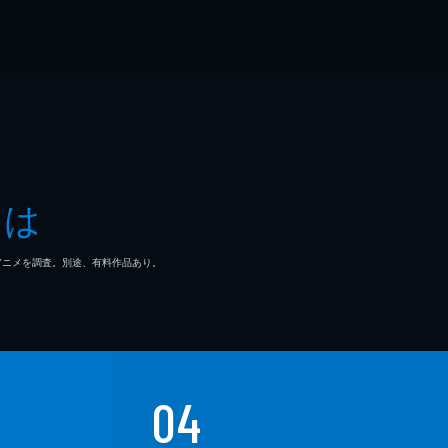
とは
マ/アニメを調査。別途、有料作品あり。
04