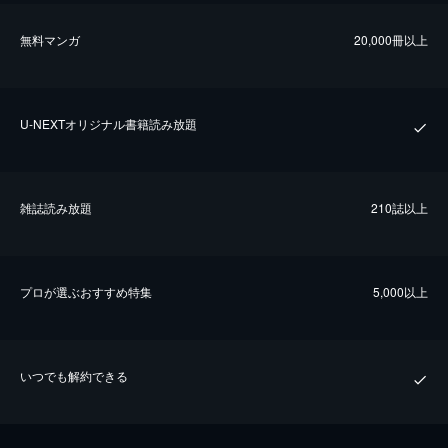
無料マンガ
20,000冊以上
U-NEXTオリジナル書籍読み放題
雑誌読み放題
210誌以上
プロが選ぶおすすめ特集
5,000以上
いつでも解約できる