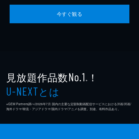
今すぐ観る
見放題作品数
！
No.1
※
とは
U-NEXT
※GEM Partners調べ/2026年7⽉ 国内の主要な定額制動画配信サービスにおける洋画/邦画/
海外ドラマ/韓流・アジアドラマ/国内ドラマ/アニメを調査。別途、有料作品あり。