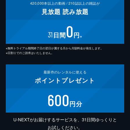
420,000
本以上の動画 /
210
誌以上の雑誌が
見放題
読み放題
0
31
日間
円
※
※無料トライアル期間終了日の翌日が属する月から月額料金が発生します。
※日割りでのご請求はいたしません。
最新作の
レンタルに使える
ポイント
プレゼント
600
円分
U-NEXTがお届けするサービスを、31日間ゆっくりと
お試しください。