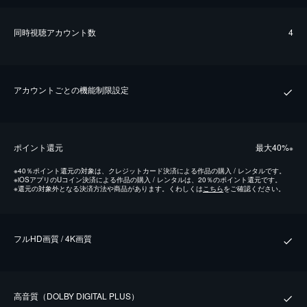
同時視聴アカウント数
4
アカウントごとの機能制限設定
ポイント還元
最⼤40%
※
※
40％ポイント還元の対象は、クレジットカード決済による作品の購入 / レンタルです。
※
iOSアプリのUコイン決済による作品の購入 / レンタルは、20％のポイント還元です。
※
還元の対象外となる決済方法や商品があります。くわしくは
こちら
をご確認ください。
フルHD画質 / 4K画質
⾼⾳質（DOLBY DIGITAL PLUS）