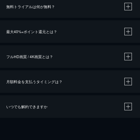
無料トライアルは何が無料？
※
最大40%
ポイント還元とは？
※
※
作品によって必要なポイントが異なります。
フルHD画質 / 4K画質とは？
月額料金を支払うタイミングは？
※
40％ポイント還元の対象は、クレジットカード決済による作品の購入 / レンタルです。
※
iOSアプリのUコイン決済による作品の購入 / レンタルは、20％のポイント還元です。
※
還元の対象外となる決済方法や商品があります。くわしくは
こちら
をご確認ください。
いつでも解約できますか