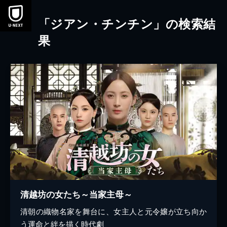
本文へスキップ
「ジアン・チンチン」の検索結
果
清越坊の女たち～当家主母～
清朝の織物名家を舞台に、女主人と元令嬢が立ち向か
う運命と絆を描く時代劇