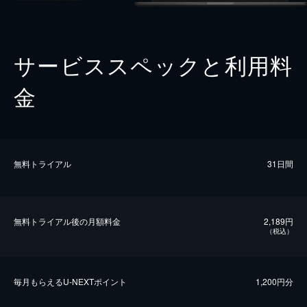
サービススペックと利用料
金
無料トライアル
31日間
無料トライアル後の⽉額料金
2,189円
（税込）
毎⽉もらえるU-NEXTポイント
1,200円分