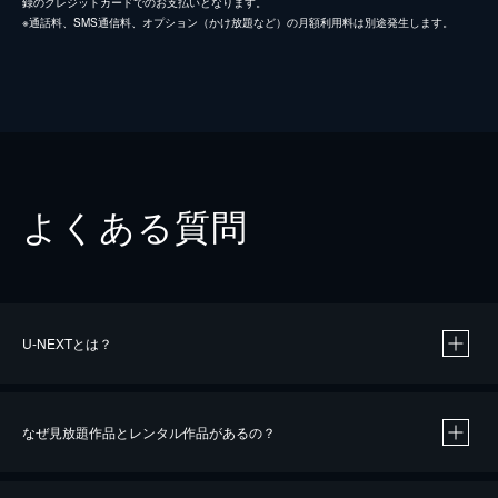
録のクレジットカードでのお支払いとなります。
※通話料、SMS通信料、オプション（かけ放題など）の月額利用料は別途発生します。
よくある質問
U-NEXTとは？
なぜ見放題作品とレンタル作品があるの？