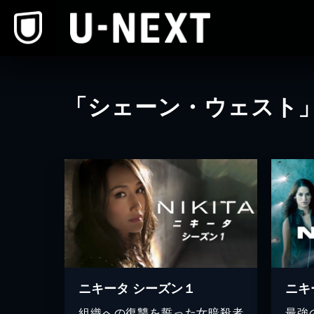
本文へスキップ
「シェーン・ウェスト
ニキータ シーズン１
ニキ
組織への復讐を誓った女暗殺者
最強