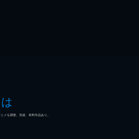
とは
マ/アニメを調査。別途、有料作品あり。