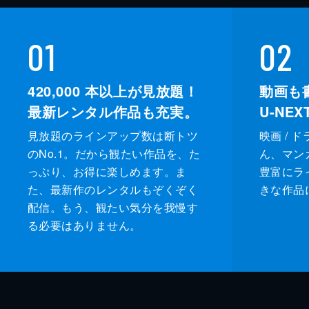
01
02
420,000
本以上が見放題！
動画も
最新レンタル作品も充実。
U-NE
見放題のラインアップ数は断トツ
映画 / 
のNo.1。だから観たい作品を、た
ん、マンガ 
っぷり、お得に楽しめます。ま
豊富にラ
た、最新作のレンタルもぞくぞく
きな作品
配信。もう、観たい気分を我慢す
る必要はありません。