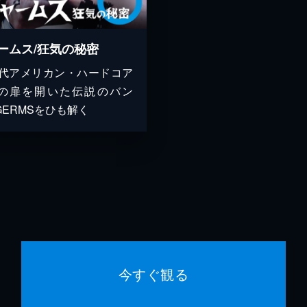
ームス/狂気の秘密
0年代アメリカン・ハードコア
の扉を開いた伝説のバン
GERMSをひも解く
今すぐ観る