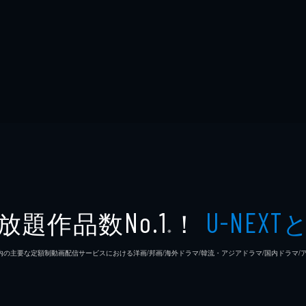
放題作品数
！
No.1
U-NEXT
※
26年7⽉ 国内の主要な定額制動画配信サービスにおける洋画/邦画/海外ドラマ/韓流・アジアドラマ/国内ドラ