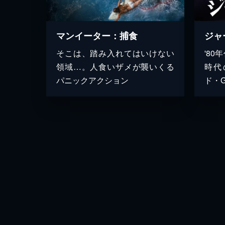
マンイーター：捕食
ジャ
そこは、踏み入れてはいけない
'8
領域…。人食いザメが襲いくる
時代
パニックアクション
ド・