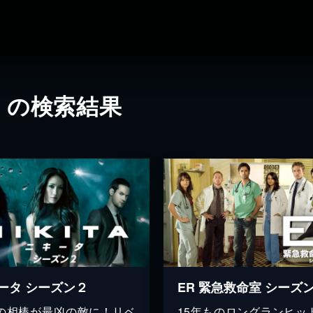
」の検索結果
ータ シーズン２
ER 緊急救命室 シーズン
の相棒が最凶の敵に！リベ
15年ものロングランヒッ