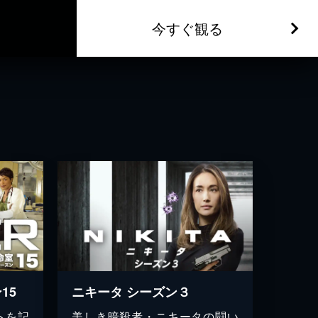
今すぐ観る
15
ニキータ シーズン３
トを記
美しき暗殺者・ニキータの闘い