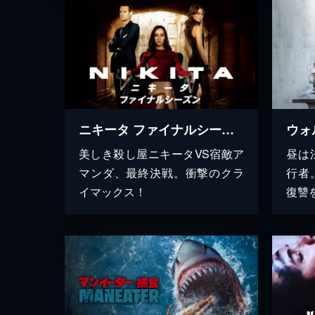
ニキータ ファイナルシーズン
ウォ
美しき殺し屋ニキータVS宿敵ア
昼は
マンダ、最終決戦。衝撃のクラ
行者
イマックス！
復讐