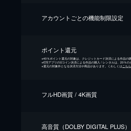
アカウントごとの機能制限設定
ポイント還元
※
40％ポイント還元の対象は、クレジットカード決済による作品の購入
※
iOSアプリのUコイン決済による作品の購入 / レンタルは、20％
※
還元の対象外となる決済方法や商品があります。くわしくは
こちら
フルHD画質 / 4K画質
⾼⾳質（DOLBY DIGITAL PLUS）