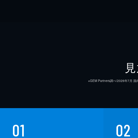
見
※GEM Partners調べ/20
01
02