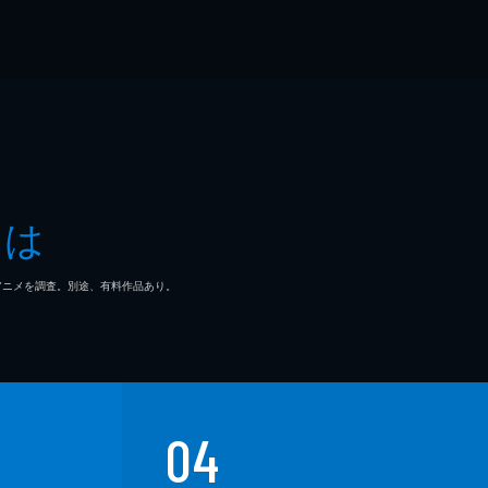
とは
マ/アニメを調査。別途、有料作品あり。
04