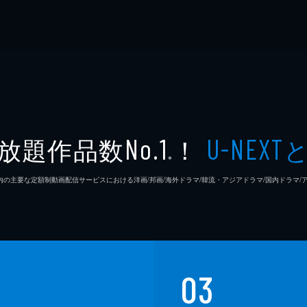
放題作品数
！
No.1
U-NEXT
※
26年7⽉ 国内の主要な定額制動画配信サービスにおける洋画/邦画/海外ドラマ/韓流・アジアドラマ/国内ドラ
03