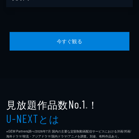
今すぐ観る
見放題作品数
！
No.1
※
とは
U-NEXT
※GEM Partners調べ/2026年7⽉ 国内の主要な定額制動画配信サービスにおける洋画/邦画/
海外ドラマ/韓流・アジアドラマ/国内ドラマ/アニメを調査。別途、有料作品あり。