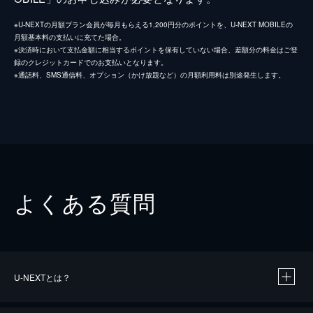
※U-NEXTの月額プラン会員が毎月もらえる1,200円分のポイントを、U-NEXT MOBILEの
月額基本料の支払いに充てた場合。
※決済時において支払金額に相当するポイントを保有していない場合、差額分の料金はご登
録のクレジットカードでのお支払いとなります。
※通話料、SMS通信料、オプション（かけ放題など）の月額利用料は別途発生します。
よくある質問
U-NEXTとは？