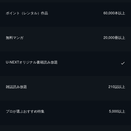
ポイント（レンタル）作品
60,000本以上
無料マンガ
20,000冊以上
U-NEXTオリジナル書籍読み放題
雑誌読み放題
210誌以上
プロが選ぶおすすめ特集
5,000以上