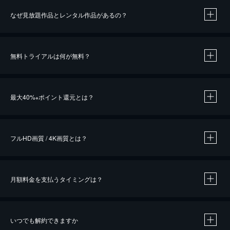
なぜ見放題作品とレンタル作品があるの？
無料トライアルは何が無料？
※
最大40%
ポイント還元とは？
※
※
作品によって必要なポイントが異なります。
フルHD画質 / 4K画質とは？
月額料金を支払うタイミングは？
※
40％ポイント還元の対象は、クレジットカード決済による作品の購入 / レンタルです。
※
iOSアプリのUコイン決済による作品の購入 / レンタルは、20％のポイント還元です。
※
還元の対象外となる決済方法や商品があります。くわしくは
こちら
をご確認ください。
いつでも解約できますか