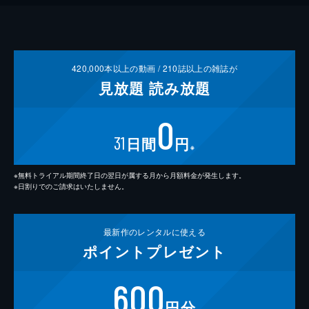
420,000
本以上の動画 /
210
誌以上の雑誌が
見放題
読み放題
0
31
日間
円
※
※無料トライアル期間終了日の翌日が属する月から月額料金が発生します。
※日割りでのご請求はいたしません。
最新作の
レンタルに使える
ポイント
プレゼント
600
円分