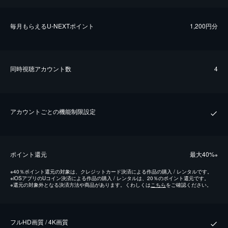
毎⽉もらえるU-NEXTポイント
1,200円分
同時視聴アカウント数
4
アカウントごとの機能制限設定
ポイント還元
最⼤40%
※
※
40％ポイント還元の対象は、クレジットカード決済による作品の購入 / レンタルです。
※
iOSアプリのUコイン決済による作品の購入 / レンタルは、20％のポイント還元です。
※
還元の対象外となる決済方法や商品があります。くわしくは
こちら
をご確認ください。
フルHD画質 / 4K画質