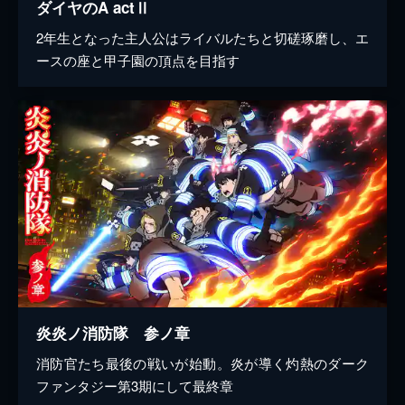
ダイヤのA actⅡ
2年生となった主人公はライバルたちと切磋琢磨し、エ
ースの座と甲子園の頂点を目指す
炎炎ノ消防隊 参ノ章
消防官たち最後の戦いが始動。炎が導く灼熱のダーク
ファンタジー第3期にして最終章