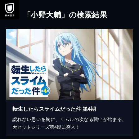
本文へスキップ
「小野大輔」の検索結果
転生したらスライムだった件 第4期
譲れない思いを胸に、リムルの次なる戦いが始まる。
大ヒットシリーズ第4期に突入！