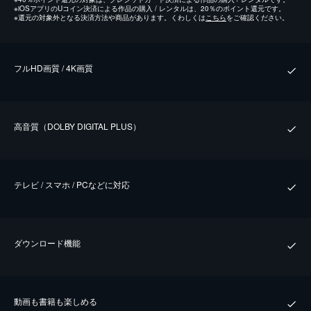
※
iOSアプリのUコイン決済による作品の購入 / レンタルは、20％のポイント還元です。
※
還元の対象外となる決済方法や商品があります。くわしくは
こちら
をご確認ください。
フルHD画質 / 4K画質
⾼⾳質（DOLBY DIGITAL PLUS）
テレビ / スマホ / PCなどに対応
ダウンロード機能
動画も書籍も楽しめる