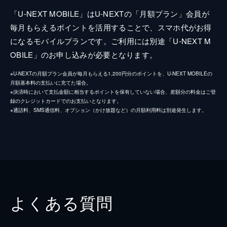
「U-NEXT MOBILE」はU-NEXTの「月額プラン」会員が
毎月もらえるポイントを活用することで、スマホ代がお得
になるモバイルプランです。ご利用には別途「U-NEXT M
OBILE」のお申し込みが必要となります。
※U-NEXTの月額プラン会員が毎月もらえる1,200円分のポイントを、U-NEXT MOBILEの
月額基本料の支払いに充てた場合。
※決済時において支払金額に相当するポイントを保有していない場合、差額分の料金はご登
録のクレジットカードでのお支払いとなります。
※通話料、SMS通信料、オプション（かけ放題など）の月額利用料は別途発生します。
よくある質問