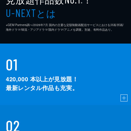
※
とは
U-NEXT
※GEM Partners調べ/2026年7⽉ 国内の主要な定額制動画配信サービスにおける洋画/邦画/
海外ドラマ/韓流・アジアドラマ/国内ドラマ/アニメを調査。別途、有料作品あり。
01
420,000
本以上が見放題！
最新レンタル作品も充実。
02