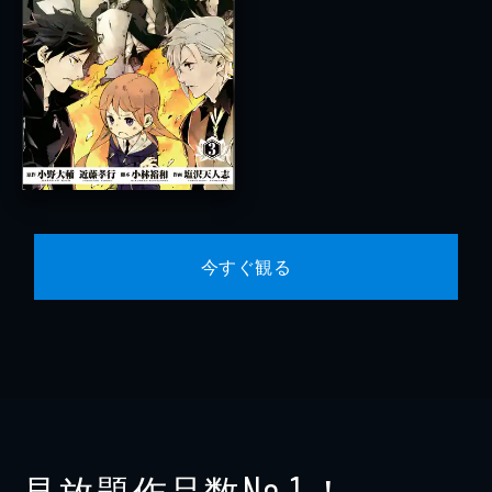
今すぐ観る
見放題作品数
！
No.1