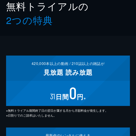
無料トライアルの
2つの特典
420,000
本以上の動画 /
210
誌以上の雑誌が
見放題
読み放題
0
31
日間
円
※
※無料トライアル期間終了日の翌日が属する月から月額料金が発生します。
※日割りでのご請求はいたしません。
最新作の
レンタルに使える