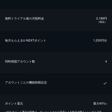
無料トライアル後の⽉額料金
2,189円
（税込）
毎⽉もらえるU-NEXTポイント
1,200円分
同時視聴アカウント数
4
アカウントごとの機能制限設定
ポイント還元
最⼤40%
※
※
40％ポイント還元の対象は、クレジットカード決済による作品の購入 / レンタルです。