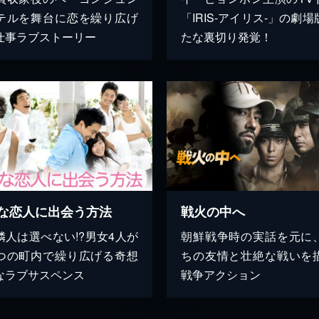
テルを舞台に恋を繰り広げ
「IRIS-アイリス-」の劇
仕事ラブストーリー
たな裏切り発覚！
な恋人に出会う方法
戦火の中へ
隣人は選べない!?男女4人が
朝鮮戦争時の実話を元に
つの町内で繰り広げる奇想
ちの友情と壮絶な戦いを
なラブサスペンス
戦争アクション