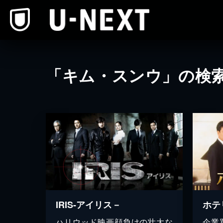
本文へスキップ
「キム・スンウ」の検
IRIS-アイリス－
ホテ
ハリウッド映画顔負けの壮大な
企業