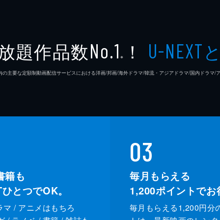
放題作品数
！
No.1
U-NEXT
※
26年7⽉ 国内の主要な定額制動画配信サービスにおける洋画/邦画/海外ドラマ/韓流・アジアドラマ/国内ドラ
03
書籍も
毎月もらえる
XTひとつでOK。
1,200
ポイントでお
ドラマ / アニメはもちろ
毎月もらえる1,200円分