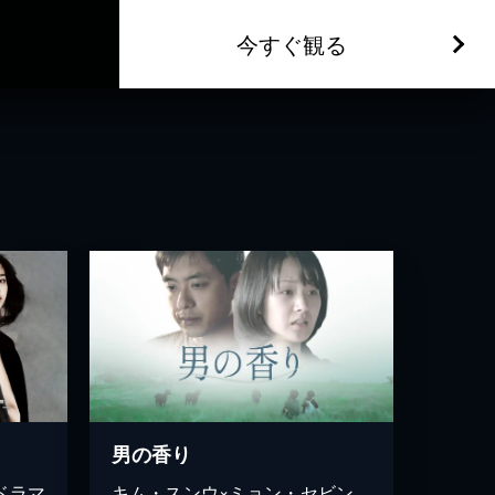
今すぐ観る
男の香り
ドラマ
キム・スンウ×ミョン・セビン。