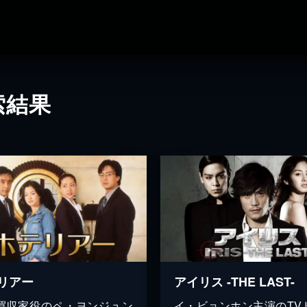
索結果
リアー
アイリス -THE LAST-
買収家役のペ・ヨンジュン
イ・ビョンホン主演のTV