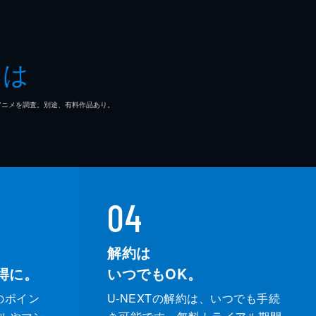
とは
マ/アニメを調査。別途、有料作品あり。
04
解約は
得に。
いつでもOK。
のポイン
U-NEXTの解約は、いつでも手続