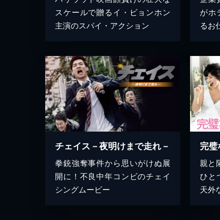
スケールで贈るイ・ビョンホン
がホ
主演のスパイ・アクション
るお
チェイス－夜明けまで走れ－
完璧
拳銃強奪事件から思いがけぬ展
親と
開に！不良中年コンビのチェイ
ひと
シングムービー
天外