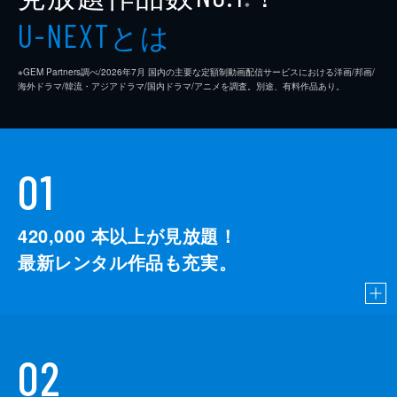
※
とは
U-NEXT
※GEM Partners調べ/2026年7⽉ 国内の主要な定額制動画配信サービスにおける洋画/邦画/
海外ドラマ/韓流・アジアドラマ/国内ドラマ/アニメを調査。別途、有料作品あり。
01
420,000
本以上が見放題！
最新レンタル作品も充実。
02