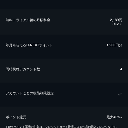
無料トライアル後の⽉額料金
2,189円
（税込）
毎⽉もらえるU-NEXTポイント
1,200円分
同時視聴アカウント数
4
アカウントごとの機能制限設定
ポイント還元
最⼤40%
※
※
40％ポイント還元の対象は、クレジットカード決済による作品の購入 / レンタルです。