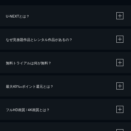
U-NEXTとは？
なぜ見放題作品とレンタル作品があるの？
無料トライアルは何が無料？
※
最大40%
ポイント還元とは？
※
※
作品によって必要なポイントが異なります。
フルHD画質 / 4K画質とは？