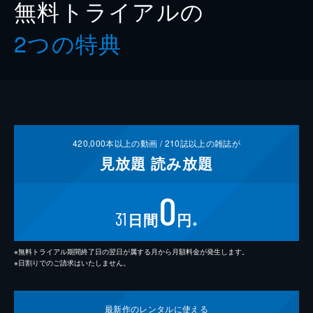
無料トライアルの
2つの特典
420,000
本以上の動画 /
210
誌以上の雑誌が
見放題
読み放題
0
31
日間
円
※
※無料トライアル期間終了日の翌日が属する月から月額料金が発生します。
※日割りでのご請求はいたしません。
最新作の
レンタルに使える