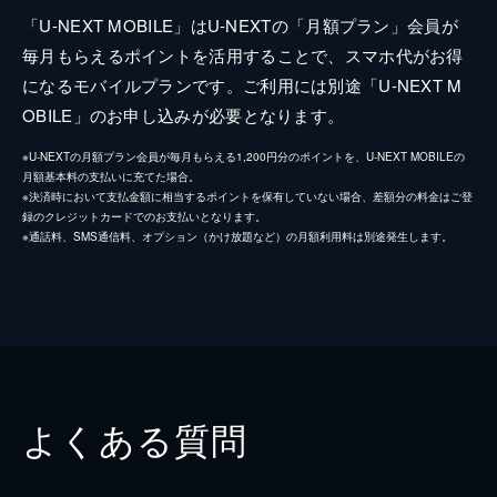
「U-NEXT MOBILE」はU-NEXTの「月額プラン」会員が
毎月もらえるポイントを活用することで、スマホ代がお得
になるモバイルプランです。ご利用には別途「U-NEXT M
OBILE」のお申し込みが必要となります。
※U-NEXTの月額プラン会員が毎月もらえる1,200円分のポイントを、U-NEXT MOBILEの
月額基本料の支払いに充てた場合。
※決済時において支払金額に相当するポイントを保有していない場合、差額分の料金はご登
録のクレジットカードでのお支払いとなります。
※通話料、SMS通信料、オプション（かけ放題など）の月額利用料は別途発生します。
よくある質問