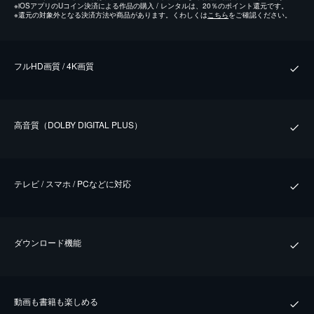
※
iOSアプリのUコイン決済による作品の購入 / レンタルは、20％のポイント還元です。
※
還元の対象外となる決済方法や商品があります。くわしくは
こちら
をご確認ください。
フルHD画質 / 4K画質
⾼⾳質（DOLBY DIGITAL PLUS）
テレビ / スマホ / PCなどに対応
ダウンロード機能
動画も書籍も楽しめる