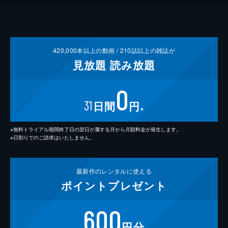
420,000
本以上の動画 /
210
誌以上の雑誌が
見放題
読み放題
0
31
日間
円
※
※無料トライアル期間終了日の翌日が属する月から月額料金が発生します。
※日割りでのご請求はいたしません。
最新作の
レンタルに使える
ポイント
プレゼント
600
円分