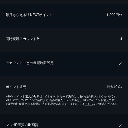
毎⽉もらえるU-NEXTポイント
1,200円分
同時視聴アカウント数
4
アカウントごとの機能制限設定
ポイント還元
最⼤40%
※
※
40％ポイント還元の対象は、クレジットカード決済による作品の購入 / レンタルです。
※
iOSアプリのUコイン決済による作品の購入 / レンタルは、20％のポイント還元です。
※
還元の対象外となる決済方法や商品があります。くわしくは
こちら
をご確認ください。
フルHD画質 / 4K画質