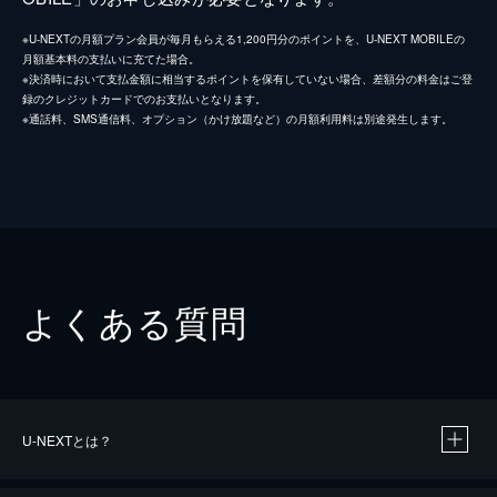
※U-NEXTの月額プラン会員が毎月もらえる1,200円分のポイントを、U-NEXT MOBILEの
月額基本料の支払いに充てた場合。
※決済時において支払金額に相当するポイントを保有していない場合、差額分の料金はご登
録のクレジットカードでのお支払いとなります。
※通話料、SMS通信料、オプション（かけ放題など）の月額利用料は別途発生します。
よくある質問
U-NEXTとは？