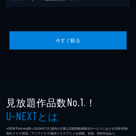
今すぐ観る
見放題作品数
！
No.1
※
とは
U-NEXT
※GEM Partners調べ/2026年7⽉ 国内の主要な定額制動画配信サービスにおける洋画/邦画/
海外ドラマ/韓流・アジアドラマ/国内ドラマ/アニメを調査。別途、有料作品あり。