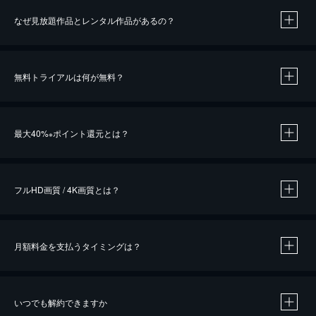
なぜ見放題作品とレンタル作品があるの？
無料トライアルは何が無料？
※
最大40%
ポイント還元とは？
※
※
作品によって必要なポイントが異なります。
フルHD画質 / 4K画質とは？
月額料金を支払うタイミングは？
※
40％ポイント還元の対象は、クレジットカード決済による作品の購入 / レンタルです。
※
iOSアプリのUコイン決済による作品の購入 / レンタルは、20％のポイント還元です。
※
還元の対象外となる決済方法や商品があります。くわしくは
こちら
をご確認ください。
いつでも解約できますか