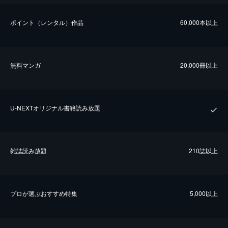
ポイント（レンタル）作品
60,000本以上
無料マンガ
20,000冊以上
U-NEXTオリジナル書籍読み放題
雑誌読み放題
210誌以上
プロが選ぶおすすめ特集
5,000以上